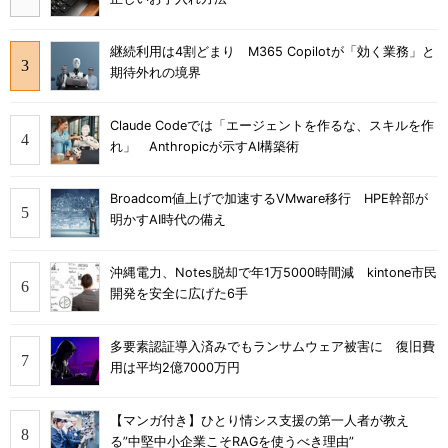
継続利用は4割どまり M365 Copilotが「効く業務」と
期待外れの境界
Claude Codeでは「エージェントを作るな、スキルを作
れ」 Anthropicが示すAI構築術
Broadcom値上げで加速するVMware移行 HPE幹部が
明かすAI時代の備え
沖縄電力、Notes脱却で年1万5000時間減 kintone市民
開発を安全に広げた6手
多要素認証導入済みでもランサムウェア被害に 復旧費
用は平均2億7000万円
【マンガ付き】ひとり情シス支援の第一人者が教え
る”中堅中小企業こそRAGを使うべき理由”