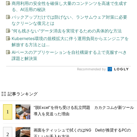
商用利用の安全性を確保し大量のコンテンツを高速で生成す
る、AI活用の秘訣
バックアップだけでは防げない、ランサムウェア対策に必要
なクリーンな復元とは
“何も残さない”データ消去を実現するための具体的な方法
Kubernetes環境の規模拡大に伴う運用負荷からエンジニアを
解放する方法とは...
AIベースのアプリケーションを自社構築する上で克服すべき
課題と解決策
Recommended by
記事ランキング
“脱Excel”を待ち受ける乱立問題 カカクコムが新ツール
導入を見送った理由
画面をティッシュで拭くのはNG Dellが推奨するPCの
正しいお手入れ方法