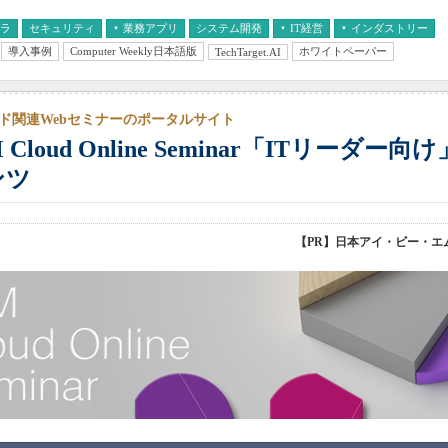
フラ
セキュリティ
業務アプリ
システム開発
IT経営
インダストリー
導入事例
Computer Weekly日本語版
ホワイトペーパー
TechTarget.AI
AI
経営とIT
医療IT
中堅・中小企業とIT
教育IT
ド関連Webセミナーのポータルサイト
M Cloud Online Seminar「ITリーダー
ンツ
【PR】日本アイ・ビー・エ