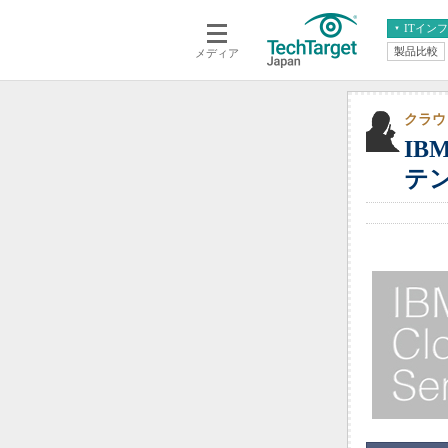
ITイン
製品比較
メディア
クラウド
エンタープライズ
ERP
仮想化
データ分析
サーバ＆ストレージ
クラウ
IB
CX
スマートモバイル
情報系システム
テ
ネットワーク
システム運用管理