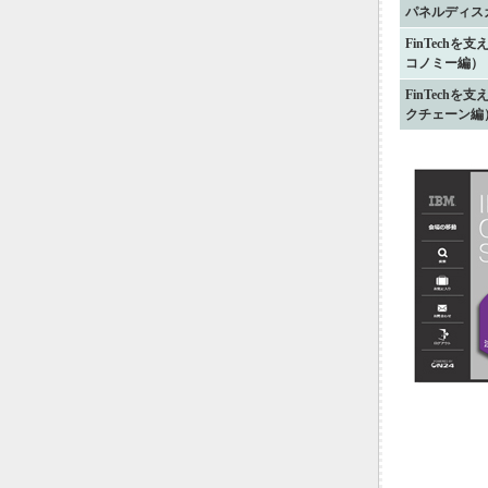
パネルディス
FinTech
コノミー編）
FinTech
クチェーン編