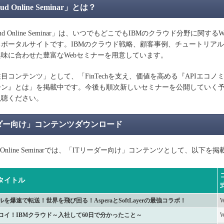
ud Online Seminar」とは？
oud Online Seminar」は、いつでもどこでもIBMのクラウド分野に関する
ポータルサイトです。IBMのクラウド戦略、顧客事例、チュートリア
味に合わせた豊富なWebセミナーを用意しています。
コンテンツ」として、「FinTechを支え、価値を高める『APIエコノ
ーン』とは」を掲載中です。今後も順次新しいセミナーを公開していく
視聴ください。
ーダー向け」コンテンツダウンロード
ud Online Seminarでは、「ITリーダー向け」コンテンツとして、以下を
タイトル
を爆速で転送！世界を飛び回る！AsperaとSoftLayerの最強コラボ！
ロイ！IBMクラウド～入社して60日で分かったこと～