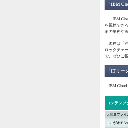
「IBM Clo
「IBM Cl
を視聴できる
まの業務や興
現在は「注目
ロックチェ
で、ぜひご
「ITリ
IBM Clo
コンテンツ
大容量ファイル
ここがオモシ