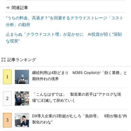
関連記事
“うちの料金、高過ぎ？”を回避するクラウドストレージ「コスト
分析」の勘所
止まらぬ「クラウドコスト増」が足かせに AI投資が招く“深刻
な現実”
記事ランキング
継続利用は4割どまり M365 Copilotが「効く業務」と
期待外れの境界
「こんなはずでは」 製造業の若手は“アナログな現
場”に幻滅して辞めていく
DX導入企業の3割超がむしろ「負担増」 9割が陥る“内
製化のわな”