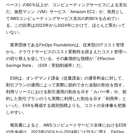
ベース）の60％以上が、コンピューティングサービスによる支出
だ。仮想マシン（VM）サービス「Amazon EC2」が、依然とし
てAWSコンピューティングサービス支出の約90％を占めてい
る。この比率は2023年から2024年にかけて、ほとんど変わって
いない。
業界団体であるFinOps Foundationは、従来型のITコスト管理
から、クラウドサービスのコスト変動性を踏まえたコスト管理へ
の切り替えを促している。その象徴的な指標が「Effective
Savings Rate」（ESR：実効削減率）だ。
ESRは、オンデマンド課金（従量課金）の通常料金に対して、
割引プランの適用によって実際に節約できた金額の割合を指す。
利用リソースにおける割引適用の割合を示す「カバー率」や、契
約した割引プランのうち実際に利用した割合を示す「利用率」と
いった、ESRを構成する個別指標よりも、コストの全体像を把握
しやすい。
報告書によると、AWSコンピュートサービス全体におけるESR
の中央値は、2023年の0％から2024年には15％に増え、FinOps