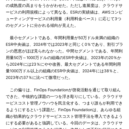
の成熟度の高まりをうかがわせた。ただし進展度は、クラウドサ
ービスの利用規模によって異なる。ESRの実績値は、AWSコンピ
ューティングサービスの利用量（利用料金ベース）に応じて3つ
のセグメントに分かれる傾向が見えた。
最小セグメントである、年間利用量が50万ドル未満の組織の
ESR中央値は、2024年では2023年と同じく0％であり、割引プラ
ンの恩恵がほぼ見られなかった。中間セグメントである、年間利
用量50万～1000万ドルの組織のESR中央値は、2023年の20％か
ら2024年には23％にやや改善。最大セグメントである年間利用
量1000万ドル以上の組織のESR中央値は、2024年には38％と、
2023年の37％に比べて微増だった。
この偏りは、FinOps Foundationが啓発活動を通じて取り組ん
できた、中核的な課題の一つを浮き彫りにしている。クラウドサ
ービスコスト管理ノウハウを民主化する、つまり誰もが利用でき
るようにするという課題だ。FinOps Foundationは、あらゆる組
織が効果的なクラウドサービスコスト管理手法を導入できるよう
にする必要があると強調している。今回のデータは、クラウドサ