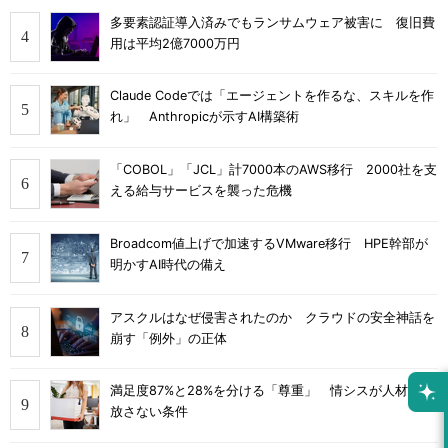
多要素認証導入済みでもランサムウェア被害に 復旧費
用は平均2億7000万円
Claude Codeでは「エージェントを作るな、スキルを作
れ」 Anthropicが示すAI構築術
「COBOL」「JCL」計7000本のAWS移行 2000社を支
える給与サービスを襲った危機
Broadcom値上げで加速するVMware移行 HPE幹部が
明かすAI時代の備え
アスクルはなぜ侵害されたのか クラウドの安全神話を
崩す「例外」の正体
満足度87%と28%を分ける「尊重」 情シスが人材を手
放さない条件