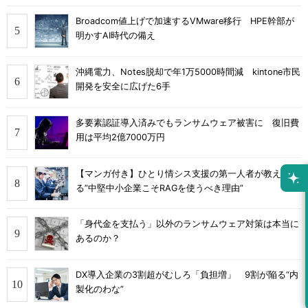
Broadcom値上げで加速するVMware移行 HPE幹部が
明かすAI時代の備え
沖縄電力、Notes脱却で年1万5000時間減 kintone市民
開発を安全に広げた6手
多要素認証導入済みでもランサムウェア被害に 復旧費
用は平均2億7000万円
【マンガ付き】ひとり情シス支援の第一人者が教え
る”中堅中小企業こそRAGを使うべき理由”
「身代金を支払う」以外のランサムウェア対策は本当に
あるのか？
DX導入企業の3割超がむしろ「負担増」 9割が陥る“内
製化のわな”