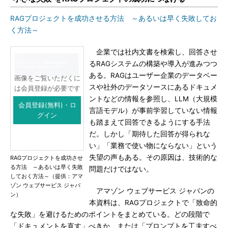
RAGプロジェクトを成功させる方法 ～あるいは早く失敗してお
く方法～
企業では社内文書を検索し、回答させ
るRAGシステムの構築や導入が進みつつ
ある。RAGはユーザー企業のデータベー
画像をご覧いただくに
スや社外のデータソースにあるドキュメ
は会員登録が必要です
ントなどの情報を参照し、LLM（大規模
会員登録(無料)・ロ
言語モデル）が事前学習していない情報
グイン
も踏まえて回答できるようにする手法
だ。しかし「期待した回答が得られな
い」「業務で使い物にならない」という
失望の声もある。その原因は、技術的な
RAGプロジェクトを成功させ
る方法 ～あるいは早く失敗
問題だけではない。
しておく方法～（提供：アマ
ゾン ウェブサービス ジャパ
アマゾン ウェブサービス ジャパンの
ン）
本資料は、RAGプロジェクトで「致命的
な失敗」を避けるためのポイントをまとめている。どの段階で
「ドキュメントを直す」べきか、または「プロンプトを工夫すべ