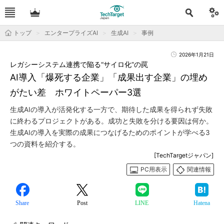
トップ
エンタープライズAI
生成AI
事例
2026年1月21日
レガシーシステム連携で陥る“サイロ化”の罠
AI導入「爆死する企業」「成果出す企業」の埋め
がたい差 ホワイトペーパー3選
生成AIの導入が活発化する一方で、期待した成果を得られず失敗
に終わるプロジェクトがある。成功と失敗を分ける要因は何か。
生成AIの導入を実際の成果につなげるためのポイントが学べる3
つの資料を紹介する。
[TechTargetジャパン]
PC用表示
関連情報
Share
Post
LINE
Hatena