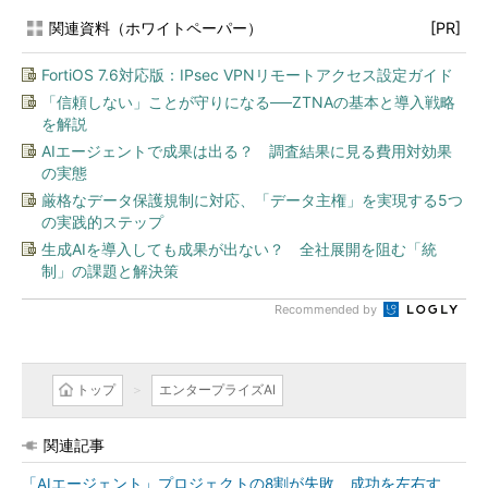
関連資料（ホワイトペーパー）
[PR]
FortiOS 7.6対応版：IPsec VPNリモートアクセス設定ガイド
「信頼しない」ことが守りになる──ZTNAの基本と導入戦略
を解説
AIエージェントで成果は出る？ 調査結果に見る費用対効果
の実態
厳格なデータ保護規制に対応、「データ主権」を実現する5つ
の実践的ステップ
生成AIを導入しても成果が出ない？ 全社展開を阻む「統
制」の課題と解決策
Recommended by
トップ
エンタープライズAI
関連記事
「AIエージェント」プロジェクトの8割が失敗 成功を左右す