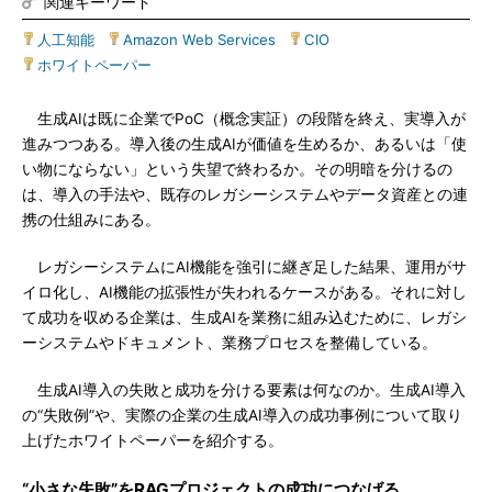
関連キーワード
人工知能
|
Amazon Web Services
|
CIO
|
ホワイトペーパー
生成AIは既に企業でPoC（概念実証）の段階を終え、実導入が
進みつつある。導入後の生成AIが価値を生めるか、あるいは「使
い物にならない」という失望で終わるか。その明暗を分けるの
は、導入の手法や、既存のレガシーシステムやデータ資産との連
携の仕組みにある。
レガシーシステムにAI機能を強引に継ぎ足した結果、運用がサ
イロ化し、AI機能の拡張性が失われるケースがある。それに対し
て成功を収める企業は、生成AIを業務に組み込むために、レガシ
ーシステムやドキュメント、業務プロセスを整備している。
生成AI導入の失敗と成功を分ける要素は何なのか。生成AI導入
の“失敗例”や、実際の企業の生成AI導入の成功事例について取り
上げたホワイトペーパーを紹介する。
“小さな失敗”をRAGプロジェクトの成功につなげる