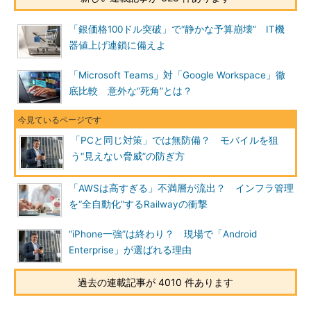
「銀価格100ドル突破」で“静かな予算崩壊” IT機
器値上げ連鎖に備えよ
「Microsoft Teams」対「Google Workspace」徹
底比較 意外な“死角”とは？
「PCと同じ対策」では無防備？ モバイルを狙
う“見えない脅威”の防ぎ方
「AWSは高すぎる」不満層が流出？ インフラ管理
を“全自動化”するRailwayの衝撃
“iPhone一強”は終わり？ 現場で「Android
Enterprise」が選ばれる理由
過去の連載記事が 4010 件あります