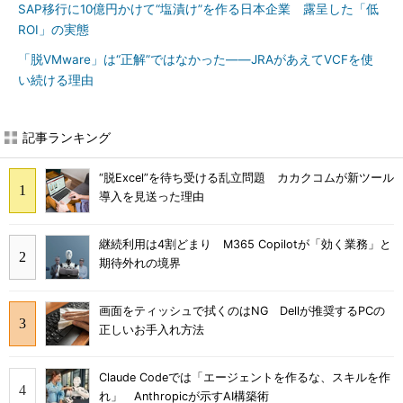
SAP移行に10億円かけて“塩漬け”を作る日本企業 露呈した「低
ROI」の実態
「脱VMware」は“正解”ではなかった――JRAがあえてVCFを使
い続ける理由
記事ランキング
“脱Excel”を待ち受ける乱立問題 カカクコムが新ツール
導入を見送った理由
継続利用は4割どまり M365 Copilotが「効く業務」と
期待外れの境界
画面をティッシュで拭くのはNG Dellが推奨するPCの
正しいお手入れ方法
Claude Codeでは「エージェントを作るな、スキルを作
れ」 Anthropicが示すAI構築術