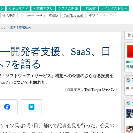
フラ
セキュリティ
業務アプリ
システム開発
IT経営
インダストリー
導入事例
Computer Weekly日本語版
ホワイトペーパー
TechTarget.AI
AI
経営とIT
医療IT
中堅・中小企業とIT
教育IT
ション
業界＆市場動向
─開発者支援、SaaS、日
s 7を語る
80
題
で「ソフトウェア＋サービス」構想への今後のさらなる投資を
dows 7」についても触れた。
[納富友三，
TechTargetジャパン
]
ゲイツ氏は5月7日、都内で記者会見を行った。会見の