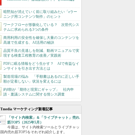
暗黙知が消えていく前に取り組みたい「eラー
ニング用コンテンツ制作」のヒント
ワークフローが形骸化している？ 次世代シス
テムに求められる3つの条件
商用利用の安全性を確保し大量のコンテンツを
高速で生成する、AI活用の秘訣
品質不良の見逃しを削減、動画マニュアルで実
現する検査工程教育の改善／実践術
PDFに眠る情報をどう生かす？ AIで有益なイ
ンサイトを引き出す方法とは
製造現場の悩み 「手順書はあるのに正しい手
順が定着しない」状況を変えるには
約8割が「期待と現実にギャップ」 社内申
請・稟議システムに関する情シス調査
ITmedia マーケティング新着記事
「サイト内検索」＆「ライブチャット」売れ
筋TOP5（2025年5月）
今週は、サイト内検索ツールとライブチャッ
国内売れ筋TOP5をそれぞれ紹介します。