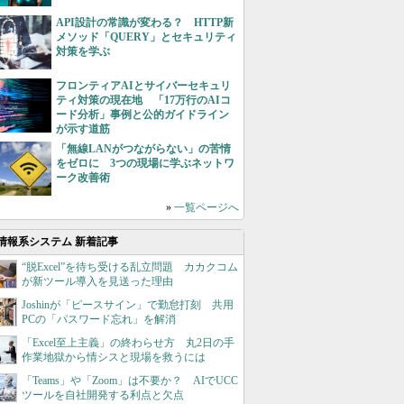
API設計の常識が変わる？ HTTP新
メソッド「QUERY」とセキュリティ
対策を学ぶ
フロンティアAIとサイバーセキュリ
ティ対策の現在地 「17万行のAIコ
ード分析」事例と公的ガイドライン
が示す道筋
「無線LANがつながらない」の苦情
をゼロに 3つの現場に学ぶネットワ
ーク改善術
»
一覧ページへ
情報系システム 新着記事
“脱Excel”を待ち受ける乱立問題 カカクコム
が新ツール導入を見送った理由
Joshinが「ピースサイン」で勤怠打刻 共用
PCの「パスワード忘れ」を解消
「Excel至上主義」の終わらせ方 丸2日の手
作業地獄から情シスと現場を救うには
「Teams」や「Zoom」は不要か？ AIでUCC
ツールを自社開発する利点と欠点