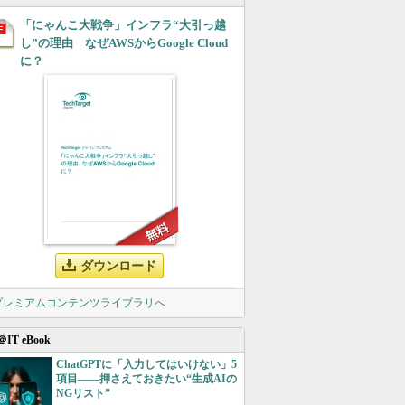
「にゃんこ大戦争」インフラ“大引っ越
し”の理由 なぜAWSからGoogle Cloud
に？
ダウンロード
 プレミアムコンテンツライブラリへ
＠IT eBook
ChatGPTに「入力してはいけない」5
項目――押さえておきたい“生成AIの
NGリスト”