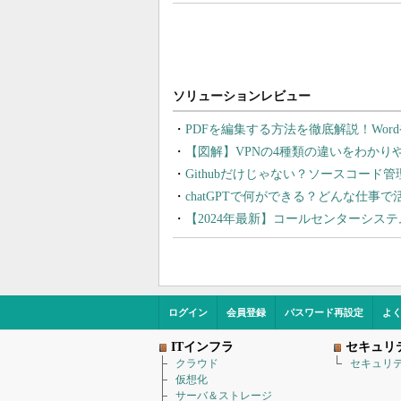
PDFを編集する方法を徹底解説！Wor
【図解】VPNの4種類の違いをわか
Githubだけじゃない？ソースコード
chatGPTで何ができる？どんな仕事
【2024年最新】コールセンターシス
ログイン
会員登録
パスワード再設定
よ
ITインフラ
セキュリ
クラウド
セキュリ
仮想化
サーバ＆ストレージ