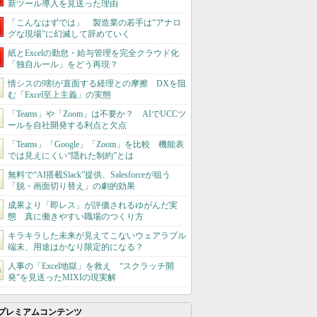
新ツール導入を見送った理由
「こんなはずでは」 製造業の若手は“アナロ
グな現場”に幻滅して辞めていく
紙とExcelの勤怠・給与管理を完全クラウド化
「独自ルール」をどう再現？
情シスの9割が直面する経理との摩擦 DXを阻
む「Excel至上主義」の実態
「Teams」や「Zoom」は不要か？ AIでUCCツ
ールを自社開発する利点と欠点
「Teams」「Google」「Zoom」を比較 機能表
では見えにくい“隠れた制約”とは
無料で“AI搭載Slack”提供、Salesforceが狙う
「脱・画面切り替え」の劇的効果
成果より「即レス」が評価されるゆがんだ実
態 真に働きやすい職場のつくり方
キラキラした未来が見えてこないウェアラブル
端末、用途はかなり限定的になる？
人事の「Excel地獄」を救え “スクラッチ開
発”を見送ったMIXIの現実解
プレミアムコンテンツ