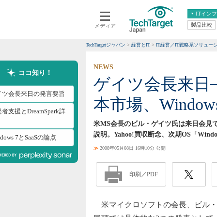
ITイン
製品比較
メディア
クラウド
エンタープライズ
ERP
仮想化
TechTargetジャパン
経営とIT
IT経営／IT戦略系ソリュー
データ分析
サーバ＆ストレージ
NEWS
CX
スマートモバイル
ココ知り！
ゲイツ会長来日─
情報系システム
ネットワーク
イツ会長来日の発言要旨
本市場、Window
システム運用管理
者支援とDreamSpark詳
米MS会長のビル・ゲイツ氏は来日会見
説明。Yahoo!買収断念、次期OS「Win
ndows 7とSaaSの論点
≫
2008年05月08日 16時10分 公開
印刷／PDF
米マイクロソフトの会長、ビル・