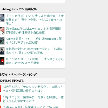
TechTargetジャパン 新着記事
【マンガ付き】ひとり情シス支援の第一人者
が教える”中堅中小企業こそRAGを使うべき
理由”
Uber Eatsに学ぶAIエージェント本番運用術
1万都市の料理画像を自己修復
Azureは限界ギリギリ 絶好調Microsoftを襲
う「GPU不足」の深刻度
IT業界の女性は9割が10年で消える 人材枯
渇を招く“見えない壁”の正体
米「AIキルスイッチ法案」 情シスが今から
備える5つのリスク回避策
ホワイトペーパーランキング
026/08/09 UPDATE
AI活用を阻む「ナレッジの断片化」、成果を引
き出す情報活用の仕組みとは？
AIを活用して「情報過多・分散」を解消し、意
思決定を高速化する方法
「Microsoft 365」徹底解説ガイド【Teams編】