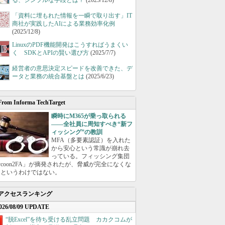
る、シンプルな手段とは？
(2025/12/8)
「資料に埋もれた情報を一瞬で取り出す」IT
商社が実践したAIによる業務効率化例
(2025/12/8)
LinuxのPDF機能開発はこうすればうまくい
く SDKとAPIの賢い選び方
(2025/7/7)
経営者の意思決定スピードを改善できた、デ
ータと業務の統合基盤とは
(2025/6/23)
From Informa TechTarget
瞬時にM365が乗っ取られる
――全社員に周知すべき“新フ
ィッシング”の教訓
MFA（多要素認証）を入れた
から安心という常識が崩れ去
っている。フィッシング集団
ycoon2FA」が摘発されたが、脅威が完全になくな
たというわけではない。
アクセスランキング
026/08/09 UPDATE
“脱Excel”を待ち受ける乱立問題 カカクコムが