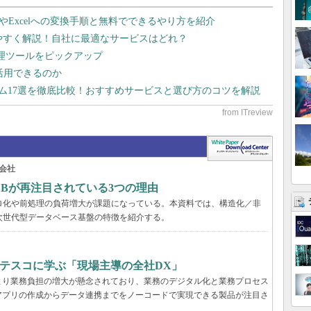
dやExcelへの変換手順と無料でできるやり方を紹介
りやすく解説！自社に最適なサービスはどれ？
管理ツールをピックアップ
で活用できるのか
テム17選を徹底比較！おすすめサービスと選び方のコツを解説
会社
DBが再注目されている3つの理由
ロ化や前処理の負荷増大が課題になっている。本資料では、構造化／非
次世代型データベース基盤の特徴を紹介する。
ブテスコに学ぶ「現場主導の全社DX」
より業務負担の増大が懸念されており、業務のデジタル化と業務プロセス
アプリの作成からデータ連携までをノーコードで実現できる製品が注目さ