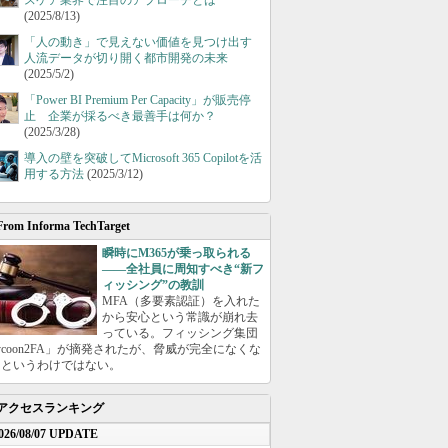
スケア業界で注目のアプローチとは
(2025/8/13)
「人の動き」で見えない価値を見つけ出す
人流データが切り開く都市開発の未来
(2025/5/2)
「Power BI Premium Per Capacity」が販売停
止 企業が採るべき最善手は何か？
(2025/3/28)
導入の壁を突破してMicrosoft 365 Copilotを活
用する方法
(2025/3/12)
From Informa TechTarget
瞬時にM365が乗っ取られる
――全社員に周知すべき“新フ
ィッシング”の教訓
MFA（多要素認証）を入れた
から安心という常識が崩れ去
っている。フィッシング集団
ycoon2FA」が摘発されたが、脅威が完全になくな
たというわけではない。
アクセスランキング
026/08/07 UPDATE