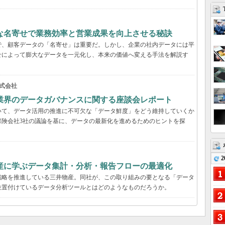
緻な名寄せで業務効率と営業成果を向上させる秘訣
で、顧客データの「名寄せ」は重要だ。しかし、企業の社内データには平
せによって膨大なデータを一元化し、本来の価値へ変える手法を解説す
式会社
業界のデータガバナンスに関する座談会レポート
いて、データ活用の推進に不可欠な「データ鮮度」をどう維持していくか
保険会社3社の議論を基に、データの最新化を進めるためのヒントを探
2
産に学ぶデータ集計・分析・報告フローの最適化
戦略を推進している三井物産。同社が、この取り組みの要となる「データ
位置付けているデータ分析ツールとはどのようなものだろうか。