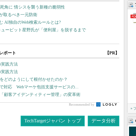
レポート
【PR】
の実践方法
の実践方法
文化をどのようにして根付かせたのか？
まで対応 Webマーケ包括支援サービスの...
、「顧客アイデンティティー管理」の変革術
Recommended by
»
TechTargetジャパン トップ
データ分析