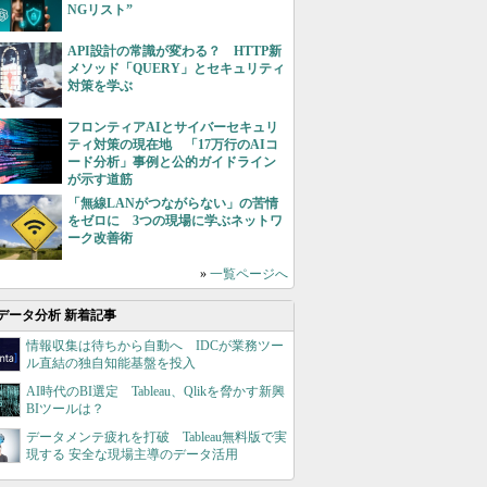
NGリスト”
API設計の常識が変わる？ HTTP新
メソッド「QUERY」とセキュリティ
対策を学ぶ
フロンティアAIとサイバーセキュリ
ティ対策の現在地 「17万行のAIコ
ード分析」事例と公的ガイドライン
が示す道筋
「無線LANがつながらない」の苦情
をゼロに 3つの現場に学ぶネットワ
ーク改善術
»
一覧ページへ
データ分析 新着記事
情報収集は待ちから自動へ IDCが業務ツー
ル直結の独自知能基盤を投入
AI時代のBI選定 Tableau、Qlikを脅かす新興
BIツールは？
データメンテ疲れを打破 Tableau無料版で実
現する 安全な現場主導のデータ活用