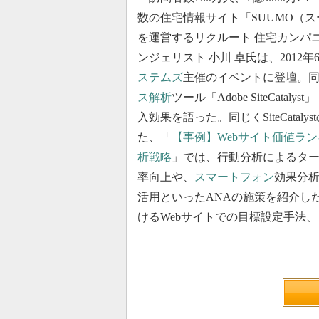
数の住宅情報サイト「SUUMO（ス
を運営するリクルート 住宅カンパ
ンジェリスト 小川 卓氏は、2012
ステムズ
主催のイベントに登壇。
ス解析
ツール「Adobe SiteCatalyst
入効果を語った。同じくSiteCatal
た、「
【事例】Webサイト価値ラン
析戦略
」では、行動分析によるタ
率向上や、
スマートフォン
効果分
活用といったANAの施策を紹介した
けるWebサイトでの目標設定手法