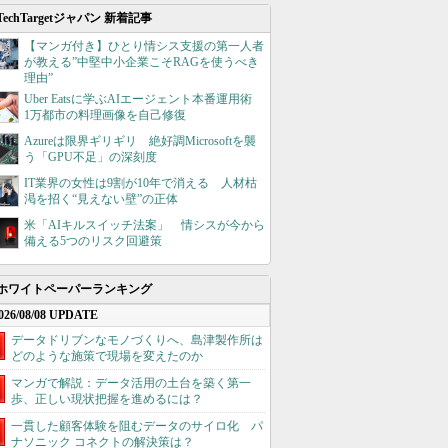
TechTargetジャパン 新着記事
【マンガ付き】ひとり情シス支援の第一人者
が教える”中堅中小企業こそRAGを使うべき
理由”
Uber Eatsに学ぶAIエージェント本番運用術
1万都市の料理画像を自己修復
Azureは限界ギリギリ 絶好調Microsoftを襲
う「GPU不足」の深刻度
IT業界の女性は9割が10年で消える 人材枯
渇を招く“見えない壁”の正体
米「AIキルスイッチ法案」 情シスが今から
備える5つのリスク回避策
ホワイトペーパーランキング
026/08/08 UPDATE
データドリブンなモノづくりへ、島津製作所は
どのような施策で現場を変えたのか
マンガで解説：データ活用の土台を築く第一
歩、正しい現状把握を進めるには？
一貫した顧客体験を阻むデータのサイロ化 パ
ナソニック コネクトの解決策は？