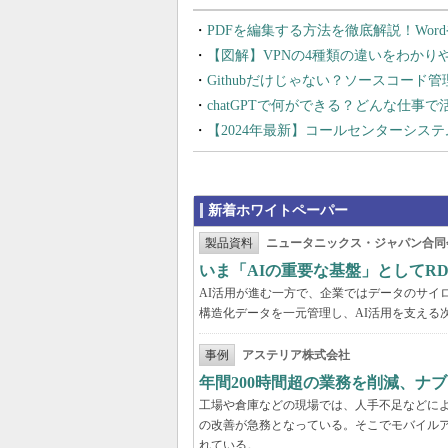
PDFを編集する方法を徹底解説！Wor
【図解】VPNの4種類の違いをわか
Githubだけじゃない？ソースコード
chatGPTで何ができる？どんな仕事
【2024年最新】コールセンターシス
新着ホワイトペーパー
製品資料
ニュータニックス・ジャパン合同
いま「AIの重要な基盤」としてR
AI活用が進む一方で、企業ではデータのサイ
構造化データを一元管理し、AI活用を支える
事例
アステリア株式会社
年間200時間超の業務を削減、ナ
工場や倉庫などの現場では、人手不足などに
の改善が急務となっている。そこでモバイル
れている。