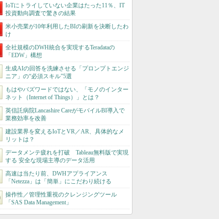
IoTにトライしていない企業はたった11％、IT
投資動向調査で驚きの結果
米小売業が10年利用したBIの刷新を決断したわ
け
全社規模のDWH統合を実現するTeradataの
「EDW」構想
生成AIの回答を洗練させる「プロンプトエンジ
ニア」の“必須スキル”5選
もはやバズワードではない、「モノのインター
ネット（Internet of Things）」とは？
英信託病院Lancashire CareがモバイルBI導入で
業務効率を改善
建設業界を変えるIoTとVR／AR、具体的なメ
リットは？
データメンテ疲れを打破 Tableau無料版で実現
する 安全な現場主導のデータ活用
高速は当たり前、DWHアプライアンス
「Netezza」は「簡単」にこだわり続ける
操作性／管理性重視のクレンジングツール
「SAS Data Management」