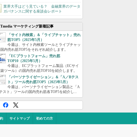
業界大手はどう見ている？ 金融業界のデータ
ガバナンスに関する座談会レポート
ITmedia マーケティング新着記事
「サイト内検索」＆「ライブチャット」売れ
筋TOP5（2025年5月）
今週は、サイト内検索ツールとライブチャッ
国内売れ筋TOP5をそれぞれ紹介します。
「ECプラットフォーム」売れ筋
TOP10（2025年5月）
今週は、ECプラットフォーム製品（ECサイ
築ツール）の国内売れ筋TOP10を紹介します。
「パーソナライゼーション」＆「A／Bテス
ト」ツール売れ筋TOP5（2025年5月）
今週は、パーソナライゼーション製品と「A
テスト」ツールの国内売れ筋各TOP5を紹介し...
約
サイトマップ
初めての方