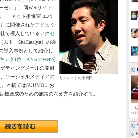
ーモ）」。同Webサイト
ニー ネット推進室 エバ
年6月に開催された
アドビ シ
同社で導入している
アクセ
」（以下、SiteCatalyst）の導
ystの導入事例として紹介し
キング1位、ANAのWeb分
ーゲティングメールの開封
析、ソーシャルメディアの
リクルートの小川氏
。本稿ではSUUMOにお
、目標達成のための施策の考え方を紹介する。
「T
っ
2