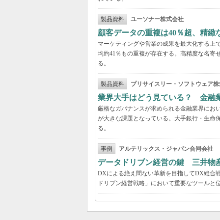
製品資料
ユーソナー株式会社
顧客データの重複は40％超、精
マーケティングや営業の成果を最大化する上
均約41％もの重複が存在する。高精度な名寄
る。
製品資料
プリサイスリー・ソフトウェア株
業界大手はどう見ている？ 金融
厳格なガバナンスが求められる金融業界にお
が大きな課題となっている。大手銀行・生命
る。
事例
アルテリックス・ジャパン合同会社
データドリブン経営の鍵 三井物
DXによる絶え間ない革新を目指してDX総合
ドリブン経営戦略」において重要なツールと