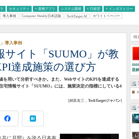
フラ
セキュリティ
業務アプリ
システム開発
IT経営
インダストリー
導入事例
Computer Weekly日本語版
ホワイトペーパー
TechTarget.AI
AI
経営とIT
医療IT
中堅・中小企業とIT
教育IT
yst」導入事例
報サイト「SUUMO」が教
KPI達成施策の選び方
80
題
値を用いて分析すべきか。また、WebサイトのKPIを達成する
住宅情報サイト「SUUMO」には、施策決定の指標にしている4
[納富友三，
TechTargetジャパン
]
V（共に月間）を誇る日本有