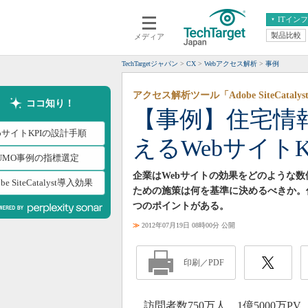
ITイン
製品比較
メディア
クラウド
エンタープライズ
ERP
仮想化
TechTargetジャパン
CX
Webアクセス解析
事例
データ分析
サーバ＆ストレージ
アクセス解析ツール「Adobe SiteCatal
CX
スマートモバイル
ココ知り！
【事例】住宅情
情報系システム
ネットワーク
bサイトKPIの設計手順
えるWebサイト
システム運用管理
UUMO事例の指標選定
企業はWebサイトの効果をどのような数
be SiteCatalyst導入効果
ための施策は何を基準に決めるべきか。
つのポイントがある。
≫
2012年07月19日 08時00分 公開
印刷／PDF
訪問者数750万人、1億5000万P