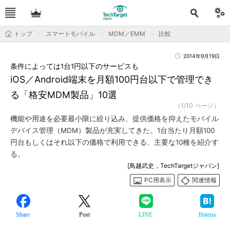
トップ
スマートモバイル
MDM／EMM
比較
2014年9月19日
条件によっては1台1円以下のサービスも
iOS／Android端末を月額100円台以下で管理でき
る「格安MDM製品」10選
（1/10 ページ）
機能や用途を必要最小限に絞り込み、提供価格を抑えたモバイル
デバイス管理（MDM）製品が充実してきた。1台当たり月額100
円台もしくはそれ以下の価格で利用できる、主要な10種を紹介す
る。
[鳥越武史，TechTargetジャパン]
PC用表示
関連情報
Share
Post
LINE
Hatena