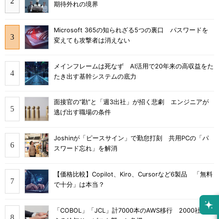
期待外れの境界
Microsoft 365の知られざる5つの裏口 パスワードを
変えても攻撃者は消えない
メインフレームは死なず AI活用で20年来の高収益をた
たき出す基幹システムの底力
面接官の“勘”と「週3出社」が招く悲劇 エンジニアが
逃げ出す職場の条件
Joshinが「ピースサイン」で勤怠打刻 共用PCの「パ
スワード忘れ」を解消
【価格比較】Copilot、Kiro、Cursorなど6製品 「無料
で十分」は本当？
「COBOL」「JCL」計7000本のAWS移行 2000社を支