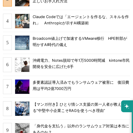
正しいお手入れ方法
Claude Codeでは「エージェントを作るな、スキルを作
れ」 Anthropicが示すAI構築術
Broadcom値上げで加速するVMware移行 HPE幹部が
明かすAI時代の備え
沖縄電力、Notes脱却で年1万5000時間減 kintone市民
開発を安全に広げた6手
多要素認証導入済みでもランサムウェア被害に 復旧費
用は平均2億7000万円
【マンガ付き】ひとり情シス支援の第一人者が教え
る”中堅中小企業こそRAGを使うべき理由”
「身代金を支払う」以外のランサムウェア対策は本当に
あるのか？