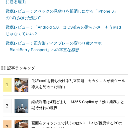
に勝る理由
徹底レビュー：スペックの見劣りを帳消しにする「iPhone 6」
の“ずばぬけた魅力”
徹底レビュー：「Android 5.0」はiOS並みの滑らかさ もうiPad
じゃなくていい？
徹底レビュー：正方形ディスプレーの変わり種スマホ
「BlackBerry Passport」への率直な感想
記事ランキング
“脱Excel”を待ち受ける乱立問題 カカクコムが新ツール
導入を見送った理由
継続利用は4割どまり M365 Copilotが「効く業務」と
期待外れの境界
画面をティッシュで拭くのはNG Dellが推奨するPCの