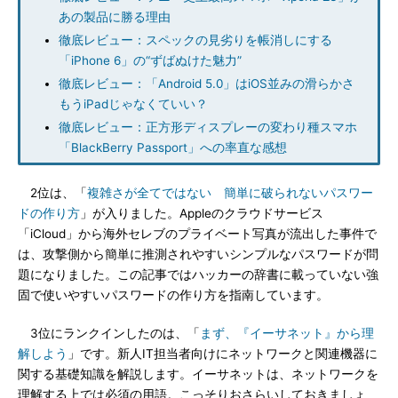
あの製品に勝る理由
徹底レビュー：スペックの見劣りを帳消しにする
「iPhone 6」の“ずばぬけた魅力”
徹底レビュー：「Android 5.0」はiOS並みの滑らかさ
もうiPadじゃなくていい？
徹底レビュー：正方形ディスプレーの変わり種スマホ
「BlackBerry Passport」への率直な感想
2位は、「
複雑さが全てではない 簡単に破られないパスワー
ドの作り方
」が入りました。Appleのクラウドサービス
「iCloud」から海外セレブのプライベート写真が流出した事件で
は、攻撃側から簡単に推測されやすいシンプルなパスワードが問
題になりました。この記事ではハッカーの辞書に載っていない強
固で使いやすいパスワードの作り方を指南しています。
3位にランクインしたのは、「
まず、『イーサネット』から理
解しよう
」です。新人IT担当者向けにネットワークと関連機器に
関する基礎知識を解説します。イーサネットは、ネットワークを
理解する上では必須の用語。こっそりおさらいしておきましょ