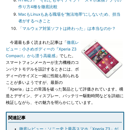
HTML5？ それともネイティブ？ スマホ業務アプリの
作り方4種を徹底比較
MacもLinuxもある職場を“無法地帯”にしないため、担当
者がするべきこと
「マルウェア対策ソフトは終わった」は本当なのか？
今週最も多く読まれた記事は「
徹底レ
ビュー：小さめボディーの『Xperia Z3
Compact』から漂う高級感
」でした。
スマートフォンメーカーが主力機種のコ
ンパクトモデルを設計するときには、ボ
ディーのサイズと一緒に性能も削られる
ことが多いようですが、最新の
「Xperia」はこの常識を破った製品として評価されています。構
造とデザイン、ディスプレー、バッテリー駆動時間などを詳細に
検証しながら、その魅力を明らかにしています。
関連記事
徹底レビュー：ソニー史上最高スマホ「Xperia Z3」が