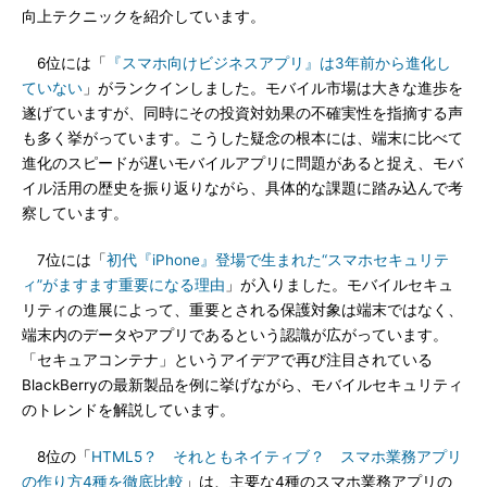
向上テクニックを紹介しています。
6位には「
『スマホ向けビジネスアプリ』は3年前から進化し
ていない
」がランクインしました。モバイル市場は大きな進歩を
遂げていますが、同時にその投資対効果の不確実性を指摘する声
も多く挙がっています。こうした疑念の根本には、端末に比べて
進化のスピードが遅いモバイルアプリに問題があると捉え、モバ
イル活用の歴史を振り返りながら、具体的な課題に踏み込んで考
察しています。
7位には「
初代『iPhone』登場で生まれた“スマホセキュリテ
ィ”がますます重要になる理由
」が入りました。モバイルセキュ
リティの進展によって、重要とされる保護対象は端末ではなく、
端末内のデータやアプリであるという認識が広がっています。
「セキュアコンテナ」というアイデアで再び注目されている
BlackBerryの最新製品を例に挙げながら、モバイルセキュリティ
のトレンドを解説しています。
8位の「
HTML5？ それともネイティブ？ スマホ業務アプリ
の作り方4種を徹底比較
」は、主要な4種のスマホ業務アプリの