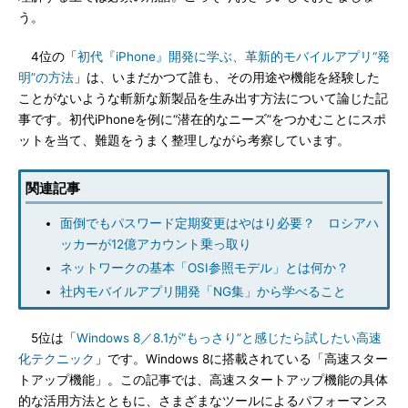
う。
4位の「
初代『iPhone』開発に学ぶ、革新的モバイルアプリ“発
明”の方法
」は、いまだかつて誰も、その用途や機能を経験した
ことがないような斬新な新製品を生み出す方法について論じた記
事です。初代iPhoneを例に“潜在的なニーズ”をつかむことにスポ
ットを当て、難題をうまく整理しながら考察しています。
関連記事
面倒でもパスワード定期変更はやはり必要？ ロシアハ
ッカーが12億アカウント乗っ取り
ネットワークの基本「OSI参照モデル」とは何か？
社内モバイルアプリ開発「NG集」から学べること
5位は「
Windows 8／8.1が“もっさり”と感じたら試したい高速
化テクニック
」です。Windows 8に搭載されている「高速スター
トアップ機能」。この記事では、高速スタートアップ機能の具体
的な活用方法とともに、さまざまなツールによるパフォーマンス