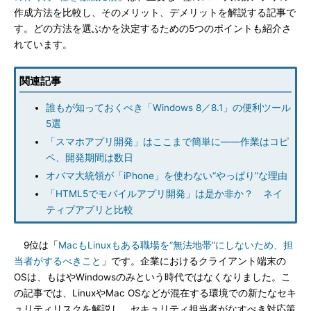
作成方法を比較し、そのメリット、デメリットを解説する記事で
す。どの方法を選ぶかを決定するための5つのポイントも紹介さ
れています。
関連記事
誰もが知っておくべき「Windows 8／8.1」の便利ツール
5選
「スマホアプリ開発」はここまで簡単に――作業はコピ
ペ、開発期間は数日
オバマ大統領が「iPhone」を使わない“やっぱり”な理由
「HTML5でモバイルアプリ開発」は是か非か？ ネイ
ティブアプリと比較
9位は「
MacもLinuxもある職場を“無法地帯”にしないため、担
当者がするべきこと
」です。企業におけるクライアント端末の
OSは、もはやWindowsのみという時代ではなくなりました。こ
の記事では、LinuxやMac OSなどが混在する環境での新たなセキ
ュリティリスクを解説し、セキュリティ担当者がなすべき対応策