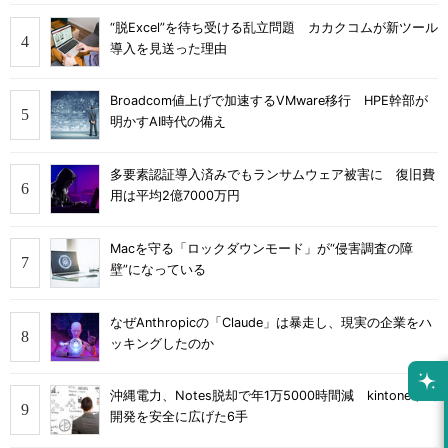
“脱Excel”を待ち受ける乱立問題 カカクコムが新ツール
導入を見送った理由
Broadcom値上げで加速するVMware移行 HPE幹部が
明かすAI時代の備え
多要素認証導入済みでもランサムウェア被害に 復旧費
用は平均2億7000万円
Macを守る「ロックダウンモード」が“侵害調査の障
壁”になっている
なぜAnthropicの「Claude」は暴走し、現実の企業をハ
ッキングしたのか
沖縄電力、Notes脱却で年1万5000時間減 kintone市民
開発を安全に広げた6手