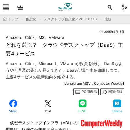
トップ
仮想化
デスクトップ仮想化／VDI／DaaS
比較
2015年1月16日
Amazon、Citrix、MS、VMware
どれを選ぶ？ クラウドデスクトップ（DaaS）主
要4サービス
Amazon、Citrix、Microsoft、VMwareが投資を続け、DaaSもよ
うやく普及の兆しが見えてきた。DaaS市場全体を俯瞰しつつ、
主要4サービスの最新動向を紹介する。
[Janakiram MSV，Computer Weekly]
PC用表示
関連情報
Share
Post
LINE
Hatena
仮想デスクトップインフラ（VDI）の
歴史は、従来の仮想化と変わらない。