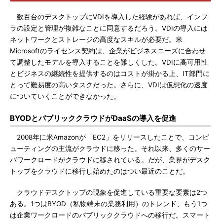
数百台のデスクトップにVDIを導入した経験があれば、インフ
ラの設定と管理が複雑なことに同意するだろう。VDIの導入には
ネットワークとストレージの高度なスキルが必要だ。米
Microsoftのライセンス契約は、企業がビジネスニーズに合わせ
て調整したモデルを導入することを難しくした。VDIに高可用性
とビジネスの継続性を提供するのはコストが掛かる上、IT部門に
とって難易度の高いタスクだった。さらに、VDIは仮想化の速度
についていくことができなかった。
BYODとパブリッククラウドがDaaSの導入を促進
2008年に米Amazonが「EC2」をリリースしたことで、コンピ
ューティングの主流がクラウドに移った。それ以来、多くのサー
バワークロードがクラウドに移されている。だが、業界がデスク
トップをクラウドに移行し始めたのはつい最近のことだ。
クラウドデスクトップの現象を促進している重要な要素は2つ
ある。1つはBYOD（私物端末の業務利用）のトレンド、もう1つ
は企業ワークロードのパブリッククラウドへの移行だ。スマート