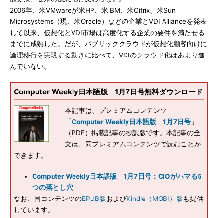
2006年、米VMwareが米HP、米IBM、米Citrix、米Sun
Microsystems（現、米Oracle）などの企業とVDI Allianceを発表
して以来、仮想化とVDI市場は高度化する企業の要件を満たせる
までに成熟した。だが、パブリッククラウドが仮想化顧客向けに
論理移行を実現する動きに比べて、VDIのクラウド化はあまり進
んでいない。
Computer Weekly日本語版 1月7日号無料ダウンロード
本記事は、プレミアムコンテンツ
「
Computer Weekly日本語版 1月7日号
」
（PDF）掲載記事の抄訳版です。本記事の全
文は、同プレミアムコンテンツで読むことが
できます。
Computer Weekly日本語版 1月7日号：CIOがハマる5
つの落とし穴
なお、同コンテンツの
EPUB版
および
Kindle（MOBI）版
も提供
しています。