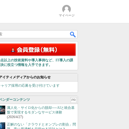
マイページ
00点以上の技術資料や導入事例など、IT導入の課
解決に役立つ情報を入手できます。
アイティメディアからのお知らせ
キャリア採用の応募を受け付けています
ベンダーコンテンツ
PR
属人化・サイロ化からの脱却──AIと統合基
盤で実現するモダンなサービス体験
(2026/4/27)
正解のない「クラウドとオンプレの割合」問