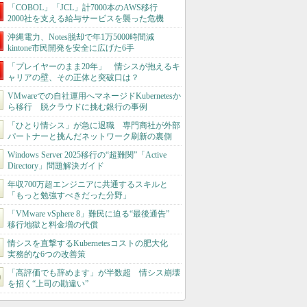
「COBOL」「JCL」計7000本のAWS移行
2000社を支える給与サービスを襲った危機
沖縄電力、Notes脱却で年1万5000時間減
kintone市民開発を安全に広げた6手
「プレイヤーのまま20年」 情シスが抱えるキ
ャリアの壁、その正体と突破口は？
VMwareでの自社運用へマネージドKubernetesか
ら移行 脱クラウドに挑む銀行の事例
「ひとり情シス」が急に退職 専門商社が外部
パートナーと挑んだネットワーク刷新の裏側
Windows Server 2025移行の“超難関”「Active
Directory」問題解決ガイド
年収700万超エンジニアに共通するスキルと
「もっと勉強すべきだった分野」
「VMware vSphere 8」難民に迫る“最後通告”
移行地獄と料金増の代償
情シスを直撃するKubernetesコストの肥大化
実務的な6つの改善策
「高評価でも辞めます」が半数超 情シス崩壊
を招く“上司の勘違い”