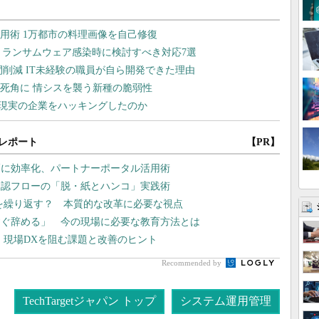
レポート
【PR】
幅に効率化、パートナーポータル活用術
承認フローの「脱・紙とハンコ」実践術
”を繰り返す？ 本質的な改革に必要な視点
すぐ辞める」 今の現場に必要な教育方法とは
？ 現場DXを阻む課題と改善のヒント
Recommended by
TechTargetジャパン トップ
システム運用管理