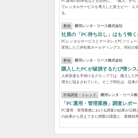
PC運用の効率化などを目的に、「購入」から
でレンタルサービスを導入した富士ピー・エス
る。
事例
横河レンタ・リース株式会社
社員の「PC持ち出し」はもう怖く
PCレンタルサービスとデータレスPCソリュ
実現した三井松島ホールディングス。同社の取
事例
横河レンタ・リース株式会社
購入したPCが破損するたび情シス
人材派遣を手掛けるグロップでは、購入したP
増大に悩まされていた。そこで同社は、従来の
市場調査・トレンド
横河レンタ・リース株
「PC運用・管理業務」調査レポー
PC運用・管理業務における調査の結果が公開
の結果から見えてきた喫緊の課題と、業務効