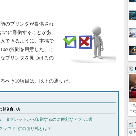
能のプリンタが提供され
ぶのに難儀することがあ
購入できるように、本稿で
10の質問を用意した。こ
適なプリンタを見つけるの
るべき10項目は、以下の通りだ。
「T
だ付き合い方
っ
る、タブレットから印刷するのに便利なアプリ5選
クラウド化”の切り札とは？
2