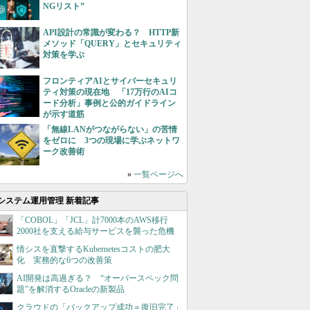
NGリスト”
API設計の常識が変わる？ HTTP新
メソッド「QUERY」とセキュリティ
対策を学ぶ
フロンティアAIとサイバーセキュリ
ティ対策の現在地 「17万行のAIコ
ード分析」事例と公的ガイドライン
が示す道筋
「無線LANがつながらない」の苦情
をゼロに 3つの現場に学ぶネットワ
ーク改善術
»
一覧ページへ
システム運用管理 新着記事
「COBOL」「JCL」計7000本のAWS移行
2000社を支える給与サービスを襲った危機
情シスを直撃するKubernetesコストの肥大
化 実務的な6つの改善策
AI開発は高過ぎる？ “オーバースペック問
題”を解消するOracleの新製品
クラウドの「バックアップ成功＝復旧完了」