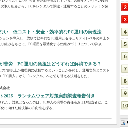
「レンタル」に切り替える企業が増加している。2008年という早い段階
の取り組みから、PCをレンタルで調達・運用することのメリットを探
ない 低コスト・安全・効率的なPC運用の実現法
ーションを導入し、柔軟で効率的なPC運用とセキュリティレベルの向上を
り組みをもとに、PC運用を最適化する仕組みづくりについて学ぶ。
が苦労 PC運用の負担はどうすれば解消できる？
Cの7割以上が物理的に破損するということが多発し、運用負荷とコスト
「PC購入」から「レンタル」へと切り替える決断をした。
式会社
ト2026 ランサムウェア対策実態調査報告付き
された。対象となったのは、1030人の現場の責任者および担当者だ。こ
率化に向けた解決策の方向性を探る。