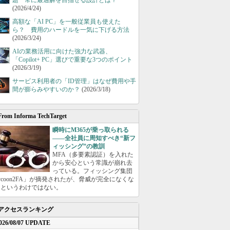
題 常に最適解を目指せる設計とは？
(2026/4/24)
高額な「AI PC」を一般従業員も使えた
ら？ 費用のハードルを一気に下げる方法
(2026/3/24)
AIの業務活用に向けた強力な武器、
「Copilot+ PC」選びで重要な3つのポイント
(2026/3/19)
サービス利用者の「ID管理」はなぜ費用や手
間が膨らみやすいのか？
(2026/3/18)
From Informa TechTarget
瞬時にM365が乗っ取られる
――全社員に周知すべき“新フ
ィッシング”の教訓
MFA（多要素認証）を入れた
から安心という常識が崩れ去
っている。フィッシング集団
ycoon2FA」が摘発されたが、脅威が完全になくな
たというわけではない。
アクセスランキング
026/08/07 UPDATE