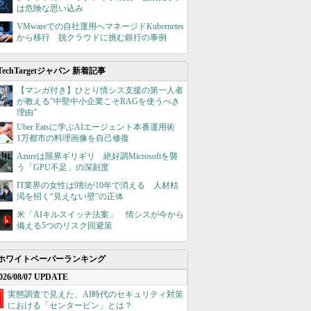
は危険な思い込み
VMwareでの自社運用へマネージドKubernetes
から移行 脱クラウドに挑む銀行の事例
TechTargetジャパン 新着記事
【マンガ付き】ひとり情シス支援の第一人者
が教える”中堅中小企業こそRAGを使うべき
理由”
Uber Eatsに学ぶAIエージェント本番運用術
1万都市の料理画像を自己修復
Azureは限界ギリギリ 絶好調Microsoftを襲
う「GPU不足」の深刻度
IT業界の女性は9割が10年で消える 人材枯
渇を招く“見えない壁”の正体
米「AIキルスイッチ法案」 情シスが今から
備える5つのリスク回避策
ホワイトペーパーランキング
026/08/07 UPDATE
実態調査で見えた、AI時代のセキュリティ対策
における「センターピン」とは？