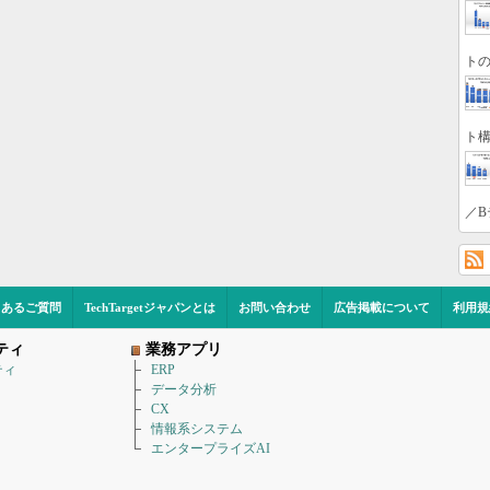
トの
ト構
／B
くあるご質問
TechTargetジャパンとは
お問い合わせ
広告掲載について
利用規
ティ
業務アプリ
ティ
ERP
データ分析
CX
情報系システム
エンタープライズAI