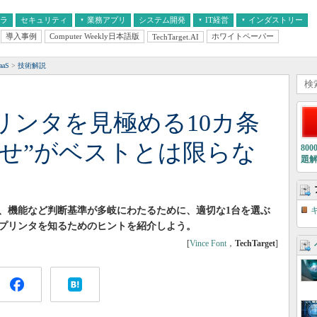
フラ
セキュリティ
業務アプリ
システム開発
IT経営
インダストリー
導入事例
Computer Weekly日本語版
ホワイトペーパー
TechTarget.AI
AI
経営とIT
医療IT
中堅・中小企業とIT
教育IT
aS
技術解説
リンタを見極める10カ条
乗せ”がベストとは限らな
80
題
、機能など判断基準が多岐にわたるために、適切な1台を選ぶ
プリンタを知るためのヒントを紹介しよう。
[
Vince Font
，
TechTarget
]