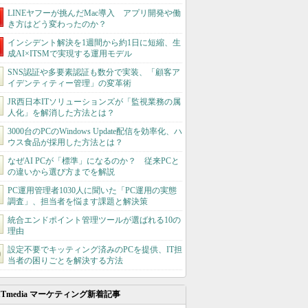
LINEヤフーが挑んだMac導入 アプリ開発や働
き方はどう変わったのか？
インシデント解決を1週間から約1日に短縮、生
成AI×ITSMで実現する運用モデル
SNS認証や多要素認証も数分で実装、「顧客ア
イデンティティー管理」の変革術
JR西日本ITソリューションズが「監視業務の属
人化」を解消した方法とは？
3000台のPCのWindows Update配信を効率化、ハ
ウス食品が採用した方法とは？
なぜAI PCが「標準」になるのか？ 従来PCと
の違いから選び方までを解説
PC運用管理者1030人に聞いた「PC運用の実態
調査」、担当者を悩ます課題と解決策
統合エンドポイント管理ツールが選ばれる10の
理由
設定不要でキッティング済みのPCを提供、IT担
当者の困りごとを解決する方法
ITmedia マーケティング新着記事