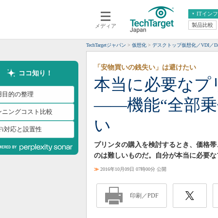
ITイン
製品比較
メディア
クラウド
エンタープライズ
ERP
仮想化
TechTargetジャパン
仮想化
デスクトップ仮想化／VDI／Da
データ分析
サーバ＆ストレージ
「安物買いの銭失い」は避けたい
CX
スマートモバイル
ココ知り！
本当に必要なプ
情報系システム
ネットワーク
用目的の整理
――機能“全部
システム運用管理
ンニングコスト比較
い
-Fi対応と設置性
プリンタの購入を検討するとき、価格帯
のは難しいものだ。自分が本当に必要な
≫
2016年10月09日 07時00分 公開
印刷／PDF