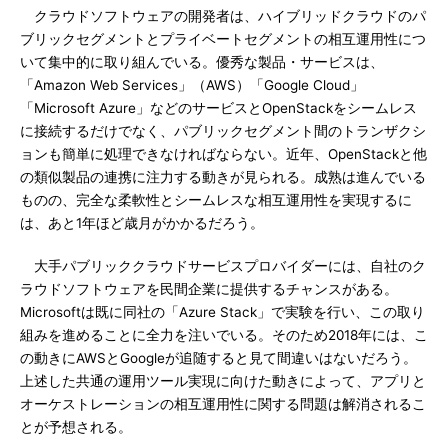
クラウドソフトウェアの開発者は、ハイブリッドクラウドのパ
ブリックセグメントとプライベートセグメントの相互運用性につ
いて集中的に取り組んでいる。優秀な製品・サービスは、
「Amazon Web Services」（AWS）「Google Cloud」
「Microsoft Azure」などのサービスとOpenStackをシームレス
に接続するだけでなく、パブリックセグメント間のトランザクシ
ョンも簡単に処理できなければならない。近年、OpenStackと他
の類似製品の連携に注力する動きが見られる。成熟は進んでいる
ものの、完全な柔軟性とシームレスな相互運用性を実現するに
は、あと1年ほど歳月がかかるだろう。
大手パブリッククラウドサービスプロバイダーには、自社のク
ラウドソフトウェアを民間企業に提供するチャンスがある。
Microsoftは既に同社の「Azure Stack」で実験を行い、この取り
組みを進めることに全力を注いでいる。そのため2018年には、こ
の動きにAWSとGoogleが追随すると見て間違いはないだろう。
上述した共通の運用ツール実現に向けた動きによって、アプリと
オーケストレーションの相互運用性に関する問題は解消されるこ
とが予想される。