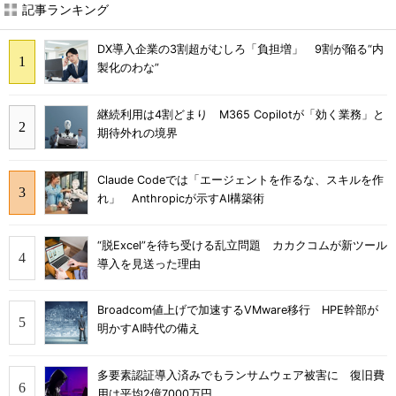
記事ランキング
DX導入企業の3割超がむしろ「負担増」 9割が陥る“内
製化のわな”
継続利用は4割どまり M365 Copilotが「効く業務」と
期待外れの境界
Claude Codeでは「エージェントを作るな、スキルを作
れ」 Anthropicが示すAI構築術
“脱Excel”を待ち受ける乱立問題 カカクコムが新ツール
導入を見送った理由
Broadcom値上げで加速するVMware移行 HPE幹部が
明かすAI時代の備え
多要素認証導入済みでもランサムウェア被害に 復旧費
用は平均2億7000万円