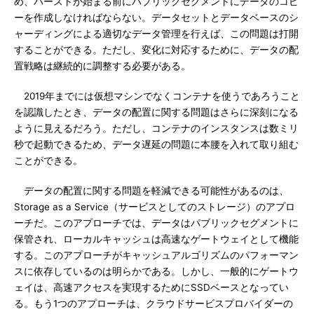
め、バーストが始まる前にパブリックセグメントにデータのコピ
ーを作成しなければならない。データセットとデータベースのシ
ャーディングによる適切なデータ管理を行えば、この問題は打開
することができる。ただし、変化に対応するために、データの配
置戦略は継続的に調整する必要がある。
2019年までには仮想マシンでなくコンテナを使うであろうこと
を認識したとき、データの配置に関する問題はさらに深刻になる
ように見えるだろう。ただし、コンテナのインスタンスは数ミリ
秒で起動できるため、データ遅延の問題に本腰を入れて取り組む
ことができる。
データの配置に関する問題を軽減できる可能性があるのは、
Storage as a Service（サービスとしてのストレージ）のアプロ
ーチだ。このアプローチでは、データはパブリックセグメントに
保管され、ローカルキャッシュは高速なゲートウェイとして機能
する。このアプローチがキャッシュアルゴリズムのパフォーマン
スに依存しているのは明らかである。しかし、一般的にゲートウ
ェイは、高速アクセスを実現するためにSSDベースとなってい
る。もう1つのアプローチは、クラウドサービスプロバイダーの