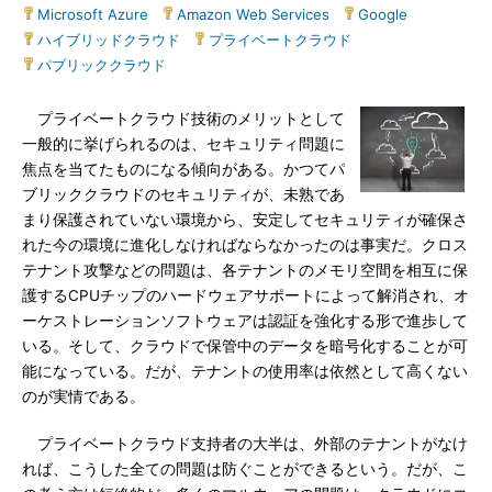
Microsoft Azure
|
Amazon Web Services
|
Google
|
ハイブリッドクラウド
|
プライベートクラウド
|
パブリッククラウド
プライベートクラウド技術のメリットとして
一般的に挙げられるのは、セキュリティ問題に
焦点を当てたものになる傾向がある。かつてパ
ブリッククラウドのセキュリティが、未熟であ
まり保護されていない環境から、安定してセキュリティが確保さ
れた今の環境に進化しなければならなかったのは事実だ。クロス
テナント攻撃などの問題は、各テナントのメモリ空間を相互に保
護するCPUチップのハードウェアサポートによって解消され、オ
ーケストレーションソフトウェアは認証を強化する形で進歩して
いる。そして、クラウドで保管中のデータを暗号化することが可
能になっている。だが、テナントの使用率は依然として高くない
のが実情である。
プライベートクラウド支持者の大半は、外部のテナントがなけ
れば、こうした全ての問題は防ぐことができるという。だが、こ