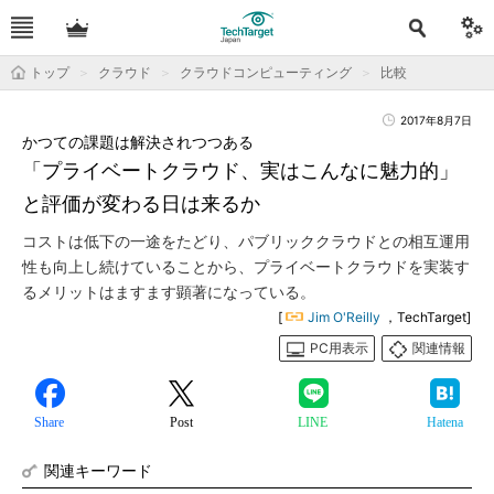
トップ
クラウド
クラウドコンピューティング
比較
2017年8月7日
かつての課題は解決されつつある
「プライベートクラウド、実はこんなに魅力的」
と評価が変わる日は来るか
コストは低下の一途をたどり、パブリッククラウドとの相互運用
性も向上し続けていることから、プライベートクラウドを実装す
るメリットはますます顕著になっている。
[
Jim O'Reilly
，TechTarget]
PC用表示
関連情報
Share
Post
LINE
Hatena
関連キーワード