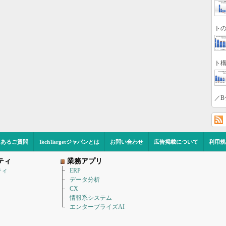
トの
ト構
／B
くあるご質問
TechTargetジャパンとは
お問い合わせ
広告掲載について
利用規
ティ
業務アプリ
ティ
ERP
データ分析
CX
情報系システム
エンタープライズAI