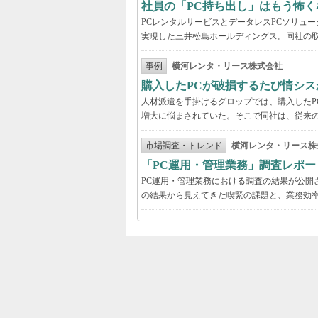
社員の「PC持ち出し」はもう怖く
PCレンタルサービスとデータレスPCソリュ
実現した三井松島ホールディングス。同社の取
事例
横河レンタ・リース株式会社
購入したPCが破損するたび情シス
人材派遣を手掛けるグロップでは、購入したP
増大に悩まされていた。そこで同社は、従来の
市場調査・トレンド
横河レンタ・リース株
「PC運用・管理業務」調査レポー
PC運用・管理業務における調査の結果が公開
の結果から見えてきた喫緊の課題と、業務効