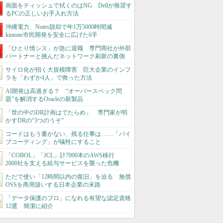
画面をティッシュで拭くのはNG Dellが推奨す
るPCの正しいお手入れ方法
沖縄電力、Notes脱却で年1万5000時間減
kintone市民開発を安全に広げた6手
「ひとり情シス」が急に退職 専門商社が外部
パートナーと挑んだネットワーク刷新の裏側
サイロ化が招く大規模障害 巨大企業のインフ
ラを「わずか4人」で救った方法
AI開発は高過ぎる？ “オーバースペック問
題”を解消するOracleの新製品
「世の中のDR計画はでたらめ」 専門家が明
かすDRの“3つのうそ”
コードはもう書かない、残る仕事は……「バイ
ブコーディング」が犠牲にすること
「COBOL」「JCL」計7000本のAWS移行
2000社を支える給与サービスを襲った危機
ただで使い「12時間以内の復旧」を迫る 無償
OSSを商用扱いする日本企業の末路
「データ保護のプロ」になれる有望な認定資格
12選 簡潔に紹介