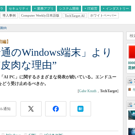
フラ
セキュリティ
業務アプリ
システム開発
IT経営
インダストリー
導入事例
Computer Weekly日本語版
ホワイトペーパー
TechTarget.AI
AI
経営とIT
医療IT
中堅・中小企業とIT
教育IT
場動向
前編】
普通のWindows端末」より
皮肉な理由”
80
題
「AI PC」に関するさまざまな発表が続いている。エンドユー
値をどう受け止めるべきか。
[
Gabe Knuth
，
TechTarget
]
ル通知