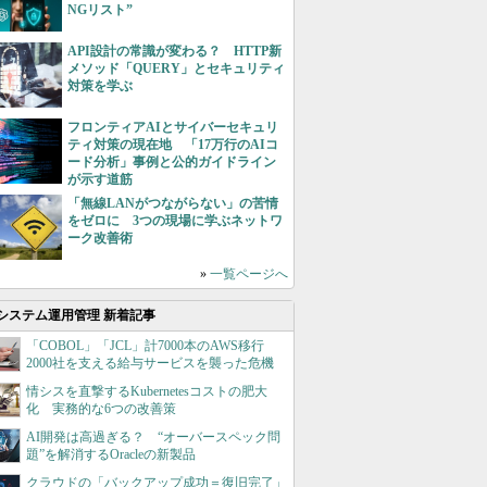
NGリスト”
API設計の常識が変わる？ HTTP新
メソッド「QUERY」とセキュリティ
対策を学ぶ
フロンティアAIとサイバーセキュリ
ティ対策の現在地 「17万行のAIコ
ード分析」事例と公的ガイドライン
が示す道筋
「無線LANがつながらない」の苦情
をゼロに 3つの現場に学ぶネットワ
ーク改善術
»
一覧ページへ
システム運用管理 新着記事
「COBOL」「JCL」計7000本のAWS移行
2000社を支える給与サービスを襲った危機
情シスを直撃するKubernetesコストの肥大
化 実務的な6つの改善策
AI開発は高過ぎる？ “オーバースペック問
題”を解消するOracleの新製品
クラウドの「バックアップ成功＝復旧完了」