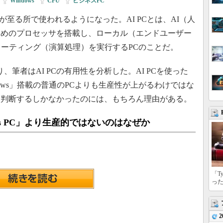
|
Windows
|
CPU
|
ビジネスPC
が至る所で使われるようになった。AI PCとは、AI（人
ためのプロセッサを搭載し、ローカル（エンドユーザー
ューティング（演算処理）を実行するPCのことだ。
り、筆者はAI PCの有用性を分析した。AI PCを使った
dows」搭載の普通のPCよりも生産性が上がるわけではな
う判断するしかなかったのには、もちろん理由がある。
ows PC」より生産的ではないのはなぜか
「T
っ
2