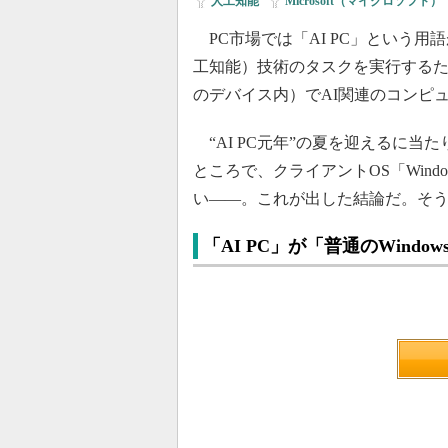
人工知能
|
Microsoft（マイクロソフト）
PC市場では「AI PC」という用語
工知能）技術のタスクを実行する
のデバイス内）でAI関連のコンピ
“AI PC元年”の夏を迎えるに当た
ところで、クライアントOS「Win
い――。これが出した結論だ。そ
「AI PC」が「普通のWind