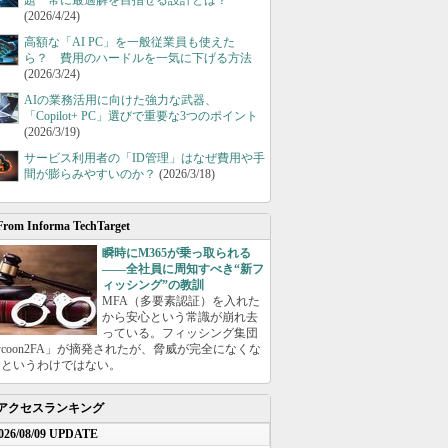
題 常に最適解を目指せる設計とは？
(2026/4/24)
高額な「AI PC」を一般従業員も使えた
ら？ 費用のハードルを一気に下げる方法
(2026/3/24)
AIの業務活用に向けた強力な武器、
「Copilot+ PC」選びで重要な3つのポイント
(2026/3/19)
サービス利用者の「ID管理」はなぜ費用や手
間が膨らみやすいのか？
(2026/3/18)
From Informa TechTarget
瞬時にM365が乗っ取られる
――全社員に周知すべき“新フ
ィッシング”の教訓
MFA（多要素認証）を入れた
から安心という常識が崩れ去
っている。フィッシング集団
ycoon2FA」が摘発されたが、脅威が完全になくな
たというわけではない。
アクセスランキング
026/08/09 UPDATE