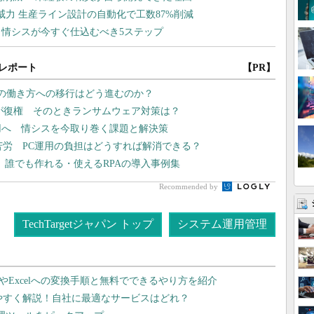
レポート
【PR】
向の働き方への移行はどう進むのか？
」が復権 そのときランサムウェア対策は？
運用へ 情シスを今取り巻く課題と解決策
苦労 PC運用の負担はどうすれば解消できる？
、誰でも作れる・使えるRPAの導入事例集
Recommended by
TechTargetジャパン トップ
システム運用管理
dやExcelへの変換手順と無料でできるやり方を紹介
りやすく解説！自社に最適なサービスはどれ？