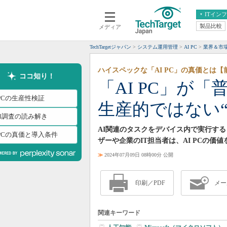
ITイン
製品比較
メディア
クラウド
エンタープライズ
ERP
仮想化
TechTargetジャパン
システム運用管理
AI PC
業界＆市
データ分析
サーバ＆ストレージ
ハイスペックな「AI PC」の真価とは【
CX
スマートモバイル
ココ知り！
「AI PC」が「
情報系システム
ネットワーク
 PCの生産性検証
生産的ではない“
システム運用管理
tel調査の読み解き
AI関連のタスクをデバイス内で実行する
 PCの真価と導入条件
ザーや企業のIT担当者は、AI PCの価
≫
2024年07月09日 08時00分 公開
印刷／PDF
メー
関連キーワード