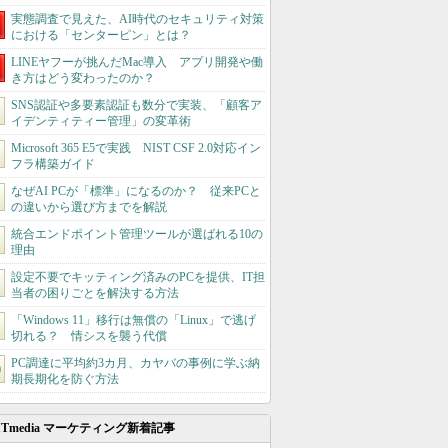
実態調査で見えた、AI時代のセキュリティ対策
における「センターピン」とは？
LINEヤフーが挑んだMac導入 アプリ開発や働
き方はどう変わったのか？
SNS認証や多要素認証も数分で実装、「顧客ア
イデンティティー管理」の変革術
Microsoft 365 E5で実践 NIST CSF 2.0対応イン
フラ構築ガイド
なぜAI PCが「標準」になるのか？ 従来PCと
の違いから選び方までを解説
統合エンドポイント管理ツールが選ばれる10の
理由
設定不要でキッティング済みのPCを提供、IT担
当者の困りごとを解決する方法
「Windows 11」移行は無償の「Linux」で逃げ
切れる？ 情シスを襲う代償
PC調達に平均約3カ月、カヤバの事例に学ぶ納
期長期化を防ぐ方法
ITmedia マーケティング新着記事