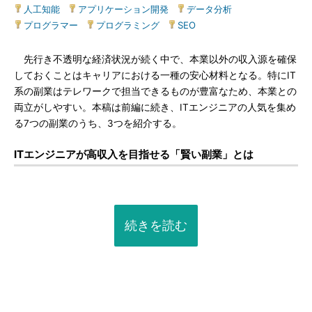
人工知能
|
アプリケーション開発
|
データ分析
|
プログラマー
|
プログラミング
|
SEO
先行き不透明な経済状況が続く中で、本業以外の収入源を確保
しておくことはキャリアにおける一種の安心材料となる。特にIT
系の副業はテレワークで担当できるものが豊富なため、本業との
両立がしやすい。本稿は前編に続き、ITエンジニアの人気を集め
る7つの副業のうち、3つを紹介する。
ITエンジニアが高収入を目指せる「賢い副業」とは
続きを読む