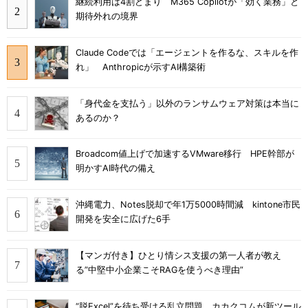
継続利用は4割どまり M365 Copilotが「効く業務」と
期待外れの境界
Claude Codeでは「エージェントを作るな、スキルを作
れ」 Anthropicが示すAI構築術
「身代金を支払う」以外のランサムウェア対策は本当に
あるのか？
Broadcom値上げで加速するVMware移行 HPE幹部が
明かすAI時代の備え
沖縄電力、Notes脱却で年1万5000時間減 kintone市民
開発を安全に広げた6手
【マンガ付き】ひとり情シス支援の第一人者が教え
る”中堅中小企業こそRAGを使うべき理由”
“脱Excel”を待ち受ける乱立問題 カカクコムが新ツール