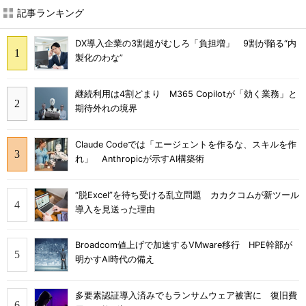
記事ランキング
DX導入企業の3割超がむしろ「負担増」 9割が陥る“内
製化のわな”
継続利用は4割どまり M365 Copilotが「効く業務」と
期待外れの境界
Claude Codeでは「エージェントを作るな、スキルを作
れ」 Anthropicが示すAI構築術
“脱Excel”を待ち受ける乱立問題 カカクコムが新ツール
導入を見送った理由
Broadcom値上げで加速するVMware移行 HPE幹部が
明かすAI時代の備え
多要素認証導入済みでもランサムウェア被害に 復旧費