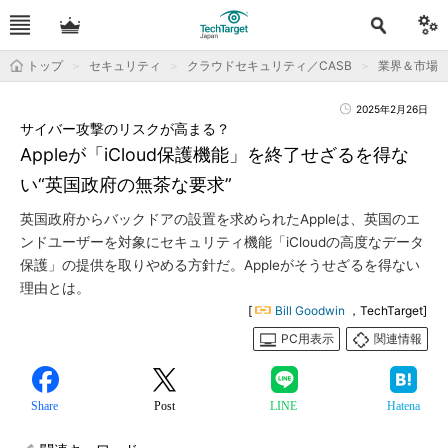
トップ
セキュリティ
クラウドセキュリティ／CASB
業界＆市場
2025年2月26日
サイバー攻撃のリスクが高まる？
Appleが「iCloud保護機能」を終了せざるを得な
い“英国政府の無茶な要求”
英国政府からバックドアの設置を求められたAppleは、英国のエ
ンドユーザーを対象にセキュリティ機能「iCloudの高度なデータ
保護」の提供を取りやめる方針だ。Appleがそうせざるを得ない
理由とは。
[
Bill Goodwin
，TechTarget]
PC用表示
関連情報
Share
Post
LINE
Hatena