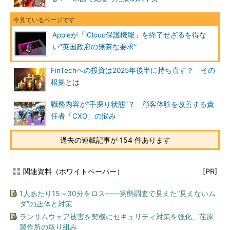
Appleが「iCloud保護機能」を終了せざるを得な
い“英国政府の無茶な要求”
FinTechへの投資は2025年後半に持ち直す？ その
根拠とは
職務内容が“手探り状態”？ 顧客体験を改善する責
任者「CXO」の悩み
過去の連載記事が 154 件あります
関連資料（ホワイトペーパー）
[PR]
1人あたり15～30分をロス――実態調査で見えた“見えないム
ダ”の正体と対策
ランサムウェア被害を契機にセキュリティ対策を強化、荏原
製作所の取り組み