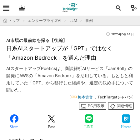
トップ
エンタープライズAI
LLM
事例
2025年5月14日
AI市場の最前線を探る【後編】
日系AIスタートアップが「GPT」ではなく
「Amazon Bedrock」を選んだ理由
AIスタートアップPoeticsは、商談解析AIサービス「JamRoll」の
開発にAWSの「Amazon Bedrock」を活用している。もともと利
用していた「GPT」から移行した経緯や、選定の決め手について
聞いた。
[
梅本貴音
，TechTargetジャパン]
PC用表示
関連情報
Share
Post
LINE
Hatena