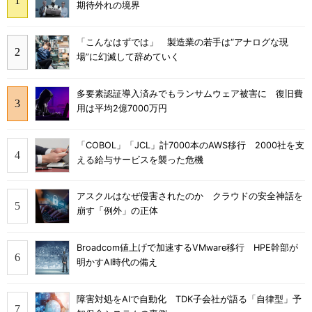
期待外れの境界
「こんなはずでは」 製造業の若手は“アナログな現
場”に幻滅して辞めていく
多要素認証導入済みでもランサムウェア被害に 復旧費
用は平均2億7000万円
「COBOL」「JCL」計7000本のAWS移行 2000社を支
える給与サービスを襲った危機
アスクルはなぜ侵害されたのか クラウドの安全神話を
崩す「例外」の正体
Broadcom値上げで加速するVMware移行 HPE幹部が
明かすAI時代の備え
障害対処をAIで自動化 TDK子会社が語る「自律型」予