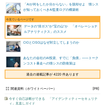
「AIが何をしたか分からない」を脱却せよ 情シス
が知っておくべきAI監査ログの構築術
データの“排ガス”か”宝の山”か 「オペレーショナ
ルアナリティクス」のススメ
CIOとCISOはなぜ対立してしまうのか
あなたの会社のAI投資、すでに「負債」――トーク
ンコスト暴走への情シスの防衛策は
過去の連載記事が 4220 件あります
関連資料（ホワイトペーパー）
[PR]
今すぐ自己診断ができる 「アイデンティティーセキュリテ
ィ」見直しガイド