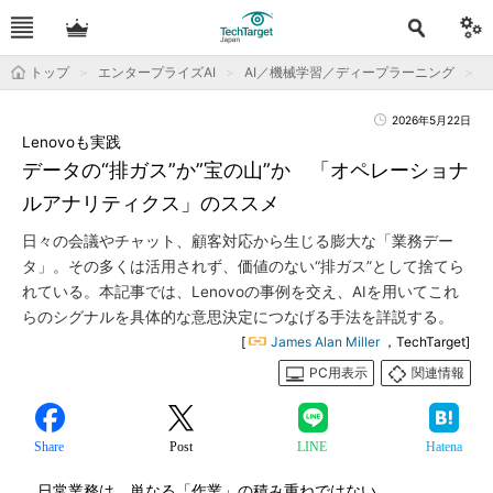
トップ
エンタープライズAI
AI／機械学習／ディープラーニング
2026年5月22日
Lenovoも実践
データの“排ガス”か”宝の山”か 「オペレーショナ
ルアナリティクス」のススメ
日々の会議やチャット、顧客対応から生じる膨大な「業務デー
タ」。その多くは活用されず、価値のない“排ガス”として捨てら
れている。本記事では、Lenovoの事例を交え、AIを用いてこれ
らのシグナルを具体的な意思決定につなげる手法を詳説する。
[
James Alan Miller
，TechTarget]
PC用表示
関連情報
Share
Post
LINE
Hatena
日常業務は、単なる「作業」の積み重ねではない。