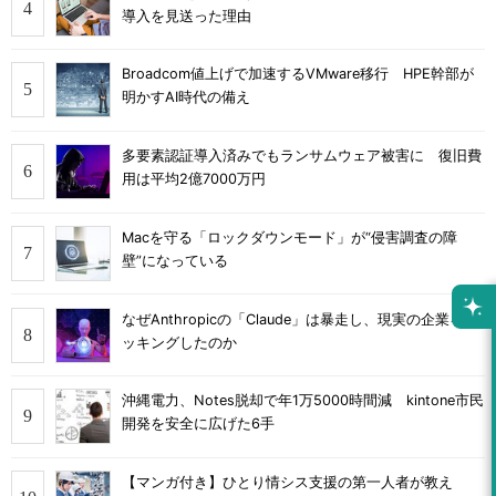
導入を見送った理由
Broadcom値上げで加速するVMware移行 HPE幹部が
明かすAI時代の備え
多要素認証導入済みでもランサムウェア被害に 復旧費
用は平均2億7000万円
Macを守る「ロックダウンモード」が“侵害調査の障
壁”になっている
なぜAnthropicの「Claude」は暴走し、現実の企業をハ
ッキングしたのか
沖縄電力、Notes脱却で年1万5000時間減 kintone市民
開発を安全に広げた6手
【マンガ付き】ひとり情シス支援の第一人者が教え