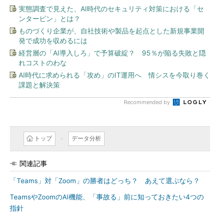
実態調査で見えた、AI時代のセキュリティ対策における「セ
ンターピン」とは？
ものづくり企業が、自社技術や製品を起点とした新規事業開
発で成功を収めるには
経営層の「AI導入しろ」で予算破綻？ 95％が陥る失敗と隠
れコストのわな
AI時代に求められる「攻め」のIT運用へ 情シスを今取り巻く
課題と解決策
Recommended by
トップ
データ分析
関連記事
「Teams」対「Zoom」の勝者はどっち？ あえて選ぶなら？
TeamsやZoomのAI機能、「事故る」前に知っておきたい4つの
指針