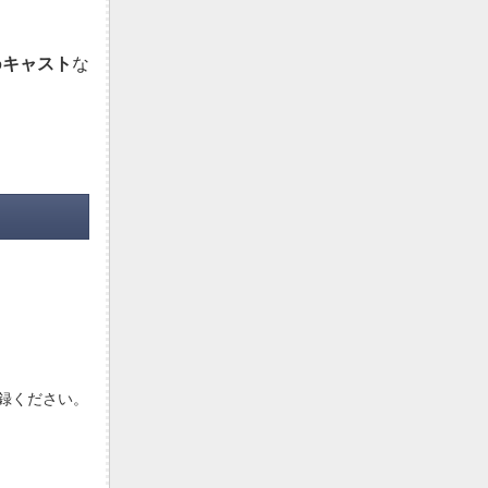
bキャスト
な
登録ください。