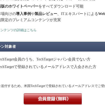
語版のホワイトペーパー
をすべてダウンロード可能
市場向けの
導入事例
や
製品レビュー
、ITエキスパートによる
We
員限定のプレミアムコンテンツが充実
コンテンツの詳細はこちら
ーン対象者
echTarget会員のうち、TechTargetジャパン会員でない方
echTargetで登録されているメールアドレスで入会された方
送付するため、米国TechTargetで登録されているメールアドレスでご