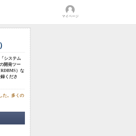
マイページ
）
。「システム
どの開発ツー
DBMS）な
登録くださ
ました。多くの