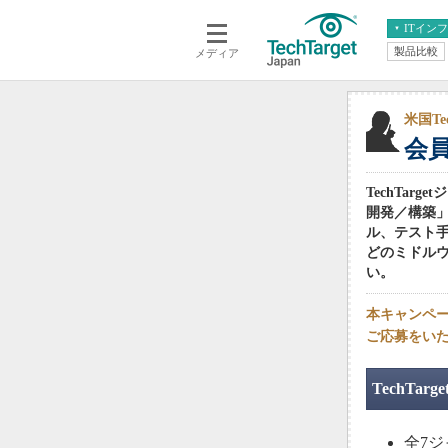
ITイン
製品比較
メディア
クラウド
エンタープライズ
ERP
仮想化
データ分析
サーバ＆ストレージ
米国Te
会
CX
スマートモバイル
情報系システム
ネットワーク
TechTa
システム運用管理
開発／構築」
ル、テスト手
どのミドル
い。
本キャンペー
ご応募をい
TechT
全7