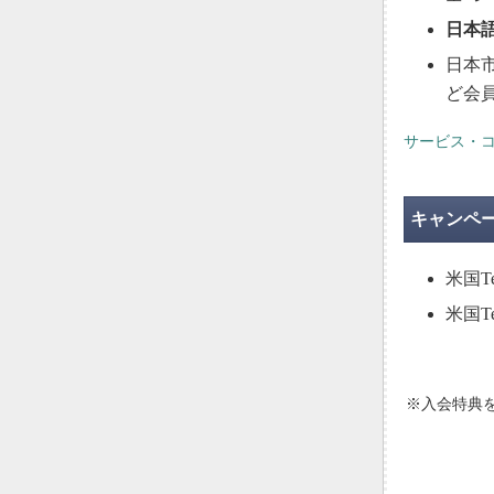
日本
日本
ど会
サービス・
キャンペ
米国T
米国T
※入会特典を