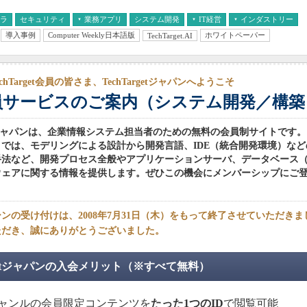
フラ
セキュリティ
業務アプリ
システム開発
IT経営
インダストリー
導入事例
Computer Weekly日本語版
ホワイトペーパー
TechTarget.AI
AI
経営とIT
医療IT
中堅・中小企業とIT
教育IT
chTarget会員の皆さま、TechTargetジャパンへようこそ
員サービスのご案内（システム開発／構築
rgetジャパンは、企業情報システム担当者のための無料の会員制サイトです
では、モデリングによる設計から開発言語、IDE（統合開発環境）な
法など、開発プロセス全般やアプリケーションサーバ、データベース（R
ウェアに関する情報を提供します。ぜひこの機会にメンバーシップにご
ンの受け付けは、2008年7月31日（木）をもって終了させていただき
ただき、誠にありがとうございました。
argetジャパンの入会メリット（※すべて無料）
ジャンルの会員限定コンテンツを
たった1つのID
で閲覧可能