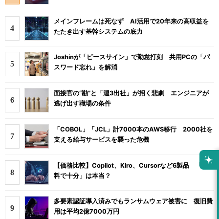
メインフレームは死なず AI活用で20年来の高収益を
たたき出す基幹システムの底力
Joshinが「ピースサイン」で勤怠打刻 共用PCの「パ
スワード忘れ」を解消
面接官の“勘”と「週3出社」が招く悲劇 エンジニアが
逃げ出す職場の条件
「COBOL」「JCL」計7000本のAWS移行 2000社を
支える給与サービスを襲った危機
【価格比較】Copilot、Kiro、Cursorなど6製品 「無
料で十分」は本当？
多要素認証導入済みでもランサムウェア被害に 復旧費
用は平均2億7000万円