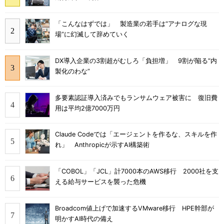
「こんなはずでは」 製造業の若手は“アナログな現
場”に幻滅して辞めていく
DX導入企業の3割超がむしろ「負担増」 9割が陥る“内
製化のわな”
多要素認証導入済みでもランサムウェア被害に 復旧費
用は平均2億7000万円
Claude Codeでは「エージェントを作るな、スキルを作
れ」 Anthropicが示すAI構築術
「COBOL」「JCL」計7000本のAWS移行 2000社を支
える給与サービスを襲った危機
Broadcom値上げで加速するVMware移行 HPE幹部が
明かすAI時代の備え