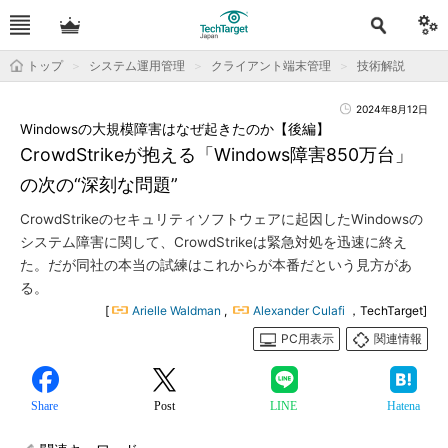
トップ
システム運用管理
クライアント端末管理
技術解説
2024年8月12日
Windowsの大規模障害はなぜ起きたのか【後編】
CrowdStrikeが抱える「Windows障害850万台」
の次の“深刻な問題”
CrowdStrikeのセキュリティソフトウェアに起因したWindowsの
システム障害に関して、CrowdStrikeは緊急対処を迅速に終え
た。だが同社の本当の試練はこれからが本番だという見方があ
る。
[
Arielle Waldman
,
Alexander Culafi
，TechTarget]
PC用表示
関連情報
Share
Post
LINE
Hatena