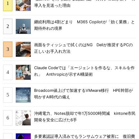
導入を見送った理由
継続利用は4割どまり M365 Copilotが「効く業務」と
期待外れの境界
画面をティッシュで拭くのはNG Dellが推奨するPCの
正しいお手入れ方法
Claude Codeでは「エージェントを作るな、スキルを作
れ」 Anthropicが示すAI構築術
Broadcom値上げで加速するVMware移行 HPE幹部が
明かすAI時代の備え
沖縄電力、Notes脱却で年1万5000時間減 kintone市民
開発を安全に広げた6手
多要素認証導入済みでもランサムウェア被害に 復旧費