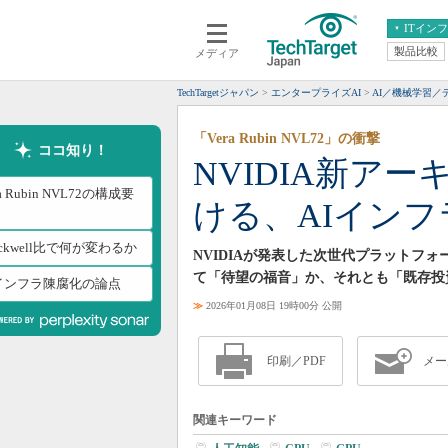
ITイン
製品比較
メディア
クラウド
エンタープライズ
ERP
仮想化
TechTargetジャパン
エンタープライズAI
AI／機械学習／
データ分析
サーバ＆ストレージ
「Vera Rubin NVL72」の衝撃
CX
スマートモバイル
ココ知り！
NVIDIA新アー
情報系システム
ネットワーク
ra Rubin NVL72の構成要
ける、AIインフ
システム運用管理
ackwell比で何が変わるか
NVIDIAが発表した次世代プラットフォーム
て「待望の福音」か、それとも「既存投
Iインフラ陳腐化の論点
≫
2026年01月08日 19時00分 公開
印刷／PDF
メー
関連キーワード