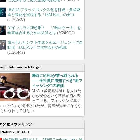
に決別するための生成AI活用術
(2026/5/28)
IBM iのブラックボックス化を打破 資産継
承と進化を実現する「IBM Bob」の実力
(2026/5/27)
AIインフラの理想形？ 「5層のケーキ」を
垂直統合するための近道とは
(2026/5/20)
属人化したシフト作成をAIエージェントで自
動化 JALグループ航空会社の挑戦
(2026/4/13)
From Informa TechTarget
瞬時にM365が乗っ取られる
――全社員に周知すべき“新フ
ィッシング”の教訓
MFA（多要素認証）を入れた
から安心という常識が崩れ去
っている。フィッシング集団
ycoon2FA」が摘発されたが、脅威が完全になくな
たというわけではない。
アクセスランキング
026/08/07 UPDATE