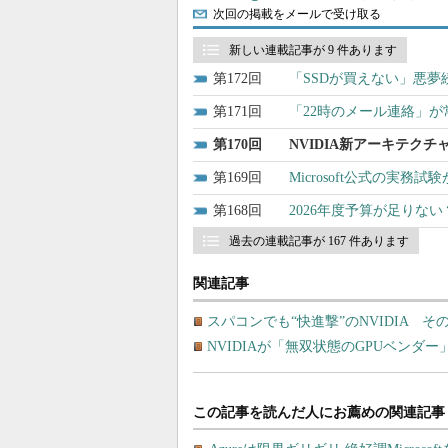
次回の掲載をメールで受け取る
新しい連載記事が 9 件あります
172
「SSDが買えない」悪夢
171
「22時のメール連絡」
170
NVIDIA新アーキテクチ
169
Microsoft公式の実
168
2026年度予算が足りない
過去の連載記事が 167 件あります
関連記事
スパコンでも“快進撃”のNVIDIA 
NVIDIAが「無双状態のGPUベンダ