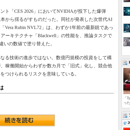
CES 2026」においてNVIDIAが投下した爆弾
根本から揺るがすものだった。同社が発表した次世代AI
ra Rubin NVL72」は、わずか1年前の最新鋭であっ
ーキテクチャ「Blackwell」の性能を、推論タスクで
桁違いの数値で塗り替えた。
なる技術の進歩ではない。数億円規模の投資をして構
が、稼働開始からわずか数カ月で「旧式」化し、競合他
差をつけられるリスクを意味している。
とは
「T
っ
2