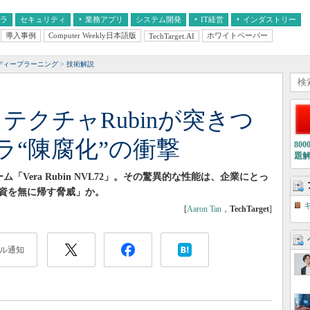
フラ
セキュリティ
業務アプリ
システム開発
IT経営
インダストリー
導入事例
Computer Weekly日本語版
ホワイトペーパー
TechTarget.AI
AI
経営とIT
医療IT
中堅・中小企業とIT
教育IT
ディープラーニング
技術解説
キテクチャRubinが突きつ
ラ“陳腐化”の衝撃
80
題
「Vera Rubin NVL72」。その驚異的な性能は、企業にとっ
資を無に帰す脅威」か。
[
Aaron Tan
，
TechTarget
]
ル通知