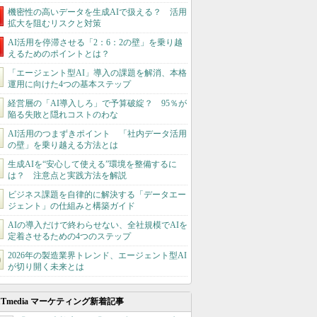
機密性の高いデータを生成AIで扱える？ 活用
拡大を阻むリスクと対策
AI活用を停滞させる「2：6：2の壁」を乗り越
えるためのポイントとは？
「エージェント型AI」導入の課題を解消、本格
運用に向けた4つの基本ステップ
経営層の「AI導入しろ」で予算破綻？ 95％が
陥る失敗と隠れコストのわな
AI活用のつまずきポイント 「社内データ活用
の壁」を乗り越える方法とは
生成AIを“安心して使える”環境を整備するに
は？ 注意点と実践方法を解説
ビジネス課題を自律的に解決する「データエー
ジェント」の仕組みと構築ガイド
AIの導入だけで終わらせない、全社規模でAIを
定着させるための4つのステップ
2026年の製造業界トレンド、エージェント型AI
が切り開く未来とは
ITmedia マーケティング新着記事