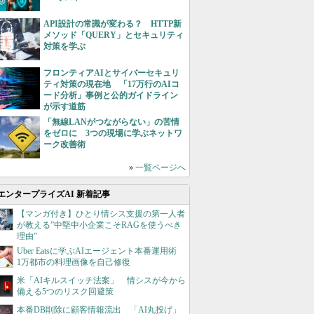
API設計の常識が変わる？ HTTP新
メソッド「QUERY」とセキュリティ
対策を学ぶ
フロンティアAIとサイバーセキュリ
ティ対策の現在地 「17万行のAIコ
ード分析」事例と公的ガイドライン
が示す道筋
「無線LANがつながらない」の苦情
をゼロに 3つの現場に学ぶネットワ
ーク改善術
»
一覧ページへ
エンタープライズAI 新着記事
【マンガ付き】ひとり情シス支援の第一人者
が教える”中堅中小企業こそRAGを使うべき
理由”
Uber Eatsに学ぶAIエージェント本番運用術
1万都市の料理画像を自己修復
米「AIキルスイッチ法案」 情シスが今から
備える5つのリスク回避策
本番DB削除に顧客情報流出 「AI丸投げ」