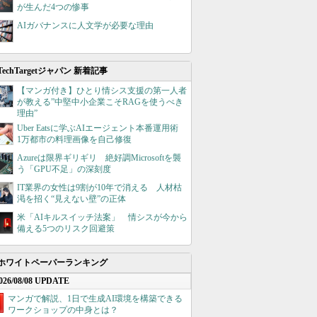
が生んだ4つの惨事
AIガバナンスに人文学が必要な理由
TechTargetジャパン 新着記事
【マンガ付き】ひとり情シス支援の第一人者
が教える”中堅中小企業こそRAGを使うべき
理由”
Uber Eatsに学ぶAIエージェント本番運用術
1万都市の料理画像を自己修復
Azureは限界ギリギリ 絶好調Microsoftを襲
う「GPU不足」の深刻度
IT業界の女性は9割が10年で消える 人材枯
渇を招く“見えない壁”の正体
米「AIキルスイッチ法案」 情シスが今から
備える5つのリスク回避策
ホワイトペーパーランキング
026/08/08 UPDATE
マンガで解説、1日で生成AI環境を構築できる
ワークショップの中身とは？