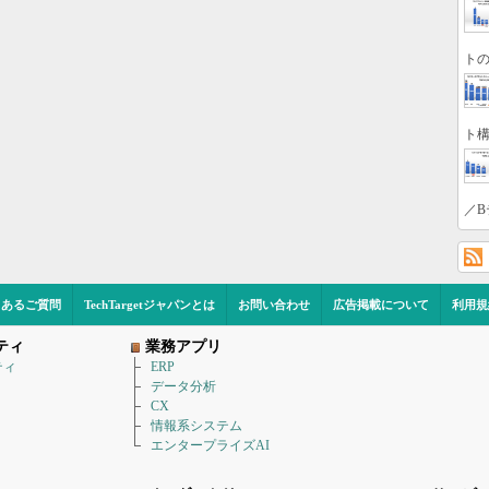
トの
ト構
／B
くあるご質問
TechTargetジャパンとは
お問い合わせ
広告掲載について
利用規
ティ
業務アプリ
ティ
ERP
データ分析
CX
情報系システム
エンタープライズAI