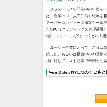
人工知能
|
CPU
|
GPU
米ラスベガスで開催中の年次イベント「
は、企業のAI（人工知能）戦略を
スーパーコンピュータ構築ツール群「Ve
たGPU（グラフィックス処理装置）ア
5倍、トレーニングで3.5倍という
ユーザー企業にとって、これは単
築した、あるいは構築中のAI基盤
社に対してコスト効率で圧倒的な
Vera Rubin NVL72のすごさ