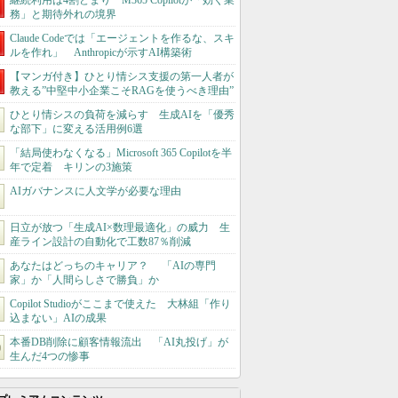
継続利用は4割どまり M365 Copilotが「効く業
務」と期待外れの境界
Claude Codeでは「エージェントを作るな、スキ
ルを作れ」 Anthropicが示すAI構築術
【マンガ付き】ひとり情シス支援の第一人者が
教える”中堅中小企業こそRAGを使うべき理由”
ひとり情シスの負荷を減らす 生成AIを「優秀
な部下」に変える活用例6選
「結局使わなくなる」Microsoft 365 Copilotを半
年で定着 キリンの3施策
AIガバナンスに人文学が必要な理由
日立が放つ「生成AI×数理最適化」の威力 生
産ライン設計の自動化で工数87％削減
あなたはどっちのキャリア？ 「AIの専門
家」か「人間らしさで勝負」か
Copilot Studioがここまで使えた 大林組「作り
込まない」AIの成果
本番DB削除に顧客情報流出 「AI丸投げ」が
生んだ4つの惨事