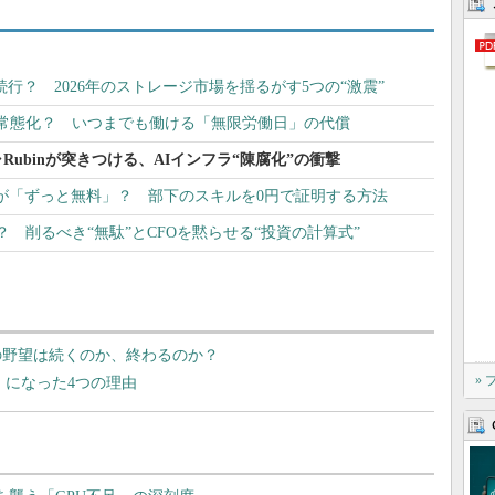
続行？ 2026年のストレージ市場を揺るがす5つの“激震”
が常態化？ いつまでも働ける「無限労働日」の代償
ャRubinが突きつける、AIインフラ“陳腐化”の衝撃
務試験が「ずっと無料」？ 部下のスキルを0円で証明する方法
？ 削るべき“無駄”とCFOを黙らせる“投資の計算式”
その野望は続くのか、終わるのか？
»
ー」になった4つの理由