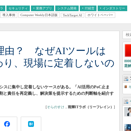
フラ
セキュリティ
業務アプリ
システム開発
IT経営
インダストリー
導入事例
Computer Weekly日本語版
ホワイトペーパー
TechTarget.AI
AI
経営とIT
医療IT
中堅・中小企業とIT
教育IT
理由？ なぜAIツールは
終わり、現場に定着しないの
80
題
シスに集中し定着しないケースがある。「AI活用のPoC止ま
割と責任を再定義し、解決策を提示するための判断軸を紹介す
[
そらのすけ
，
雨輝ITラボ（リーフレイン）
]