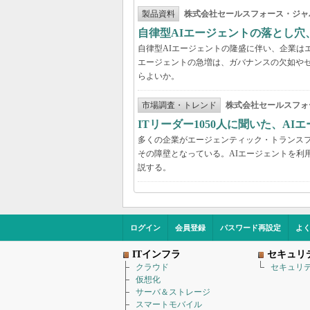
製品資料
株式会社セールスフォース・ジャ
自律型AIエージェントの落とし
自律型AIエージェントの隆盛に伴い、企業は
エージェントの急増は、ガバナンスの欠如や
らよいか。
市場調査・トレンド
株式会社セールスフォ
ITリーダー1050人に聞いた、A
多くの企業がエージェンティック・トランスフ
その障壁となっている。AIエージェントを利
説する。
ログイン
会員登録
パスワード再設定
よ
ITインフラ
セキュリ
クラウド
セキュリ
仮想化
サーバ＆ストレージ
スマートモバイル