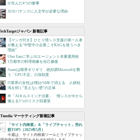
が生んだ4つの惨事
AIガバナンスに人文学が必要な理由
TechTargetジャパン 新着記事
【マンガ付き】ひとり情シス支援の第一人者
が教える”中堅中小企業こそRAGを使うべき
理由”
Uber Eatsに学ぶAIエージェント本番運用術
1万都市の料理画像を自己修復
Azureは限界ギリギリ 絶好調Microsoftを襲
う「GPU不足」の深刻度
IT業界の女性は9割が10年で消える 人材枯
渇を招く“見えない壁”の正体
米「AIキルスイッチ法案」 情シスが今から
備える5つのリスク回避策
ITmedia マーケティング新着記事
「サイト内検索」＆「ライブチャット」売れ
筋TOP5（2025年5月）
今週は、サイト内検索ツールとライブチャッ
国内売れ筋TOP5をそれぞれ紹介します。