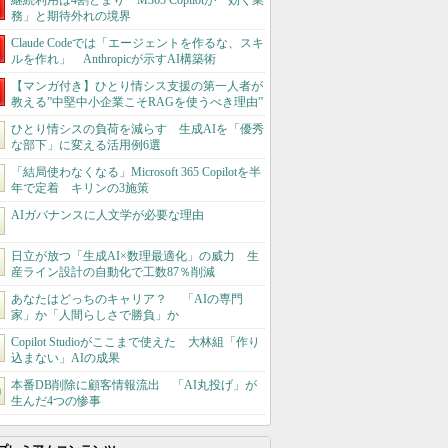
継続利用は4割どまり M365 Copilotが「効く業
務」と期待外れの境界
Claude Codeでは「エージェントを作るな、スキ
ルを作れ」 Anthropicが示すAI構築術
【マンガ付き】ひとり情シス支援の第一人者が
教える”中堅中小企業こそRAGを使うべき理由”
ひとり情シスの負荷を減らす 生成AIを「優秀
な部下」に変える活用例6選
「結局使わなくなる」Microsoft 365 Copilotを半
年で定着 キリンの3施策
AIガバナンスに人文学が必要な理由
日立が放つ「生成AI×数理最適化」の威力 生
産ライン設計の自動化で工数87％削減
あなたはどっちのキャリア？ 「AIの専門
家」か「人間らしさで勝負」か
Copilot Studioがここまで使えた 大林組「作り
込まない」AIの成果
本番DB削除に顧客情報流出 「AI丸投げ」が
生んだ4つの惨事