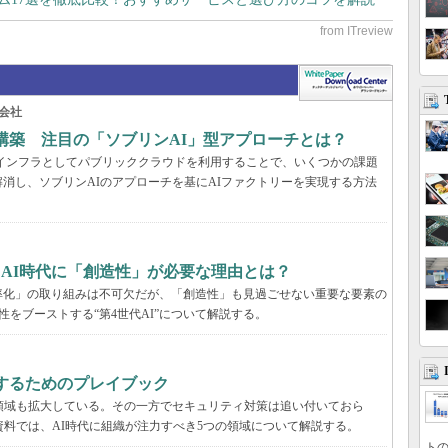
会社
構築 注目の「ソブリンAI」型アプローチとは？
AIインフラとしてパブリッククラウドを利用することで、いくつかの課題
消し、ソブリンAIのアプローチを基にAIファクトリーを実現する方法
、AI時代に「創造性」が必要な理由とは？
率化」の取り組みは不可欠だが、「創造性」も見過ごせない重要な要素の
性をブーストする“第4世代AI”について解説する。
するためのプレイブック
領域も拡大している。その一方でセキュリティ対策は追い付いておら
資料では、AI時代に組織が注力すべき5つの領域について解説する。
トの