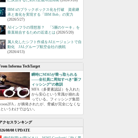
に決別するための生成AI活用術
(2026/5/28)
IBM iのブラックボックス化を打破 資産継
承と進化を実現する「IBM Bob」の実力
(2026/5/27)
AIインフラの理想形？ 「5層のケーキ」を
垂直統合するための近道とは
(2026/5/20)
属人化したシフト作成をAIエージェントで自
動化 JALグループ航空会社の挑戦
(2026/4/13)
From Informa TechTarget
瞬時にM365が乗っ取られる
――全社員に周知すべき“新フ
ィッシング”の教訓
MFA（多要素認証）を入れた
から安心という常識が崩れ去
っている。フィッシング集団
ycoon2FA」が摘発されたが、脅威が完全になくな
たというわけではない。
アクセスランキング
026/08/08 UPDATE