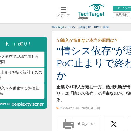
ITイン
製品比較
メディア
クラウド
エンタープライズ
ERP
仮想化
TechTargetジャパン
経営とIT
RPA
事例
データ分析
サーバ＆ストレージ
AI導入が進まない本当の原因は？
CX
スマートモバイル
ココ知り！
“情シス依存”が
情報系システム
ネットワーク
シス依存で現場定着しな
PoC止まりで
システム運用管理
要因
か
oC止まりを招く設計ミスの
理
企業でAI導入が進む一方、活用判断が情
I導入を本番化する評価基
設計
り」は「情シス依存」が理由なのか。役
る。
≫
2026年02月20日 20時00分 公開
印刷／PDF