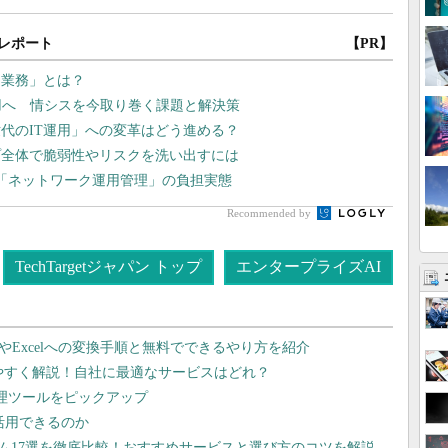
レポート
【PR】
き業務」とは？
運用へ 情シスを今取り巻く課題と解決策
代のIT運用」への変革はどう進める？
プ全体で脆弱性やリスクを洗い出すには
「ネットワーク運用管理」の負担実態
Recommended by
TechTargetジャパン トップ
エンタープライズAI
dやExcelへの変換手順と無料でできるやり方を紹介
りやすく解説！自社に最適なサービスはどれ？
管理ツールをピックアップ
で活用できるのか
テム17選を徹底比較！おすすめサービスと選び方のコツを解説