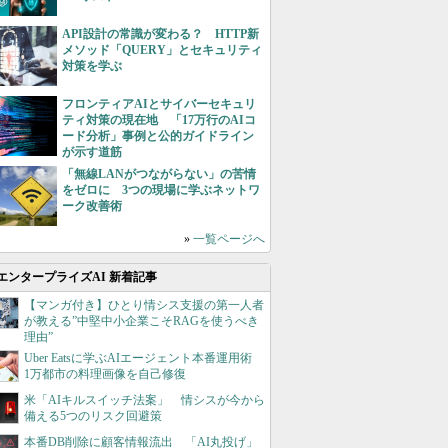
API設計の常識が変わる？ HTTP新
メソッド「QUERY」とセキュリティ
対策を学ぶ
フロンティアAIとサイバーセキュリ
ティ対策の現在地 「17万行のAIコ
ード分析」事例と公的ガイドライン
が示す道筋
「無線LANがつながらない」の苦情
をゼロに 3つの現場に学ぶネットワ
ーク改善術
»
一覧ページへ
エンタープライズAI 新着記事
【マンガ付き】ひとり情シス支援の第一人者
が教える”中堅中小企業こそRAGを使うべき
理由”
Uber Eatsに学ぶAIエージェント本番運用術
1万都市の料理画像を自己修復
米「AIキルスイッチ法案」 情シスが今から
備える5つのリスク回避策
本番DB削除に顧客情報流出 「AI丸投げ」