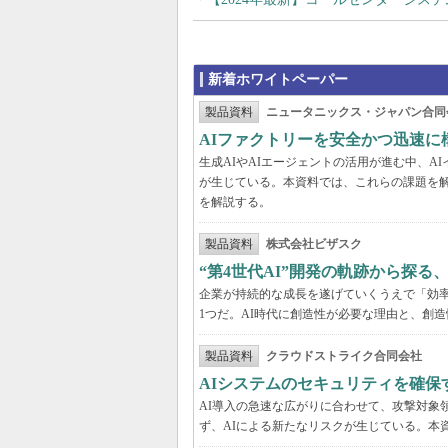
新着ホワイトペーパー
製品資料
ニュータニックス・ジャパン合同
AIファクトリーを安全かつ迅速に
生成AIやAIエージェントの活用が進む中、
が生じている。本資料では、これらの課題を解
を解説する。
製品資料
株式会社ビザスク
“第4世代AI”開発の軌跡から探る
企業が持続的な成長を遂げていくうえで「効
1つだ。AI時代に創造性が必要な理由と、創造
製品資料
クラウドストライク合同会社
AIシステムのセキュリティを確保
AI導入の急速な広がりに合わせて、攻撃対象
ず、AIによる新たなリスクが生じている。本