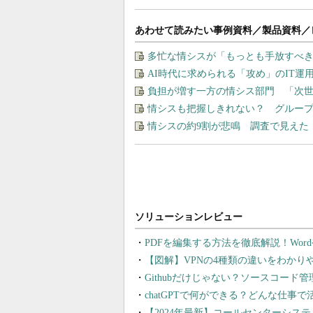
あわせて読みたい事例資料／製品資料／
多忙な情シスが「もっとも手放すべ
AI時代に求められる「攻め」のIT
負担が増す一方の情シス部門 「次世
情シスも把握しきれない？ グルー
情シスの約9割が悲鳴 調査で見えた
PDFを編集する方法を徹底解説！Wor
【図解】VPNの4種類の違いをわか
Githubだけじゃない？ソースコード
chatGPTで何ができる？どんな仕事
【2024年最新】コールセンターシス