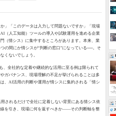
すか」「このデータは入力して問題ないですか」「現場
AI（人工知能）ツールの導入や試験運用を進める企業
部門（情シス）に集中するところがあります。本来、業
つの間にか情シスが“判断の窓口”になっている──。そ
少なくないでしょう。
も、全社的な定着や継続的な活用に至る例は限られて
ィやガバナンス、現場理解の不足が挙げられることは多
は、AI活用の判断や運用が情シスに集約される「情シ
「T
っ
活用されるだけで全社に定着しない背景にある情シス依
で線を引き、現場に何を返すべきか――その判断軸を整
2