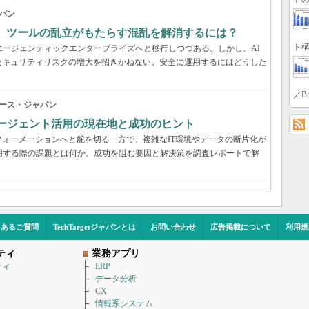
パン
穴、ツールの乱立がもたらす混乱を解消するには？
ト構
エージェンティックエンタープライズへと移行しつつある。しかし、AI
セキュリティリスクの増大を招きかねない。安全に運用するにはどうした
／B
ース・ジャパン
Iエージェント活用の現在地と成功のヒント
ォーメーションへと舵を切る一方で、複雑なIT環境やデータの断片化が
用する際の課題とは何か。成功を阻む要因と解決策を調査レポートで解
くあるご質問
TechTargetジャパンとは
お問い合わせ
広告掲載について
利用規
ティ
業務アプリ
ティ
ERP
データ分析
CX
情報系システム