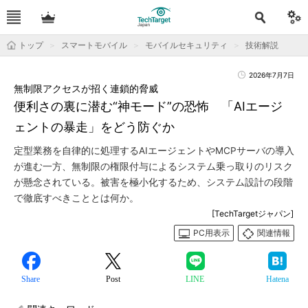
トップ
スマートモバイル
モバイルセキュリティ
技術解説
2026年7月7日
無制限アクセスが招く連鎖的脅威
便利さの裏に潜む“神モード”の恐怖 「AIエージ
ェントの暴走」をどう防ぐか
定型業務を自律的に処理するAIエージェントやMCPサーバの導入
が進む一方、無制限の権限付与によるシステム乗っ取りのリスク
が懸念されている。被害を極小化するため、システム設計の段階
で徹底すべきこととは何か。
[TechTargetジャパン]
PC用表示
関連情報
Share
Post
LINE
Hatena