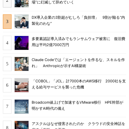
場”に幻滅して辞めていく
DX導入企業の3割超がむしろ「負担増」 9割が陥る“内
製化のわな”
多要素認証導入済みでもランサムウェア被害に 復旧費
用は平均2億7000万円
Claude Codeでは「エージェントを作るな、スキルを作
れ」 Anthropicが示すAI構築術
「COBOL」「JCL」計7000本のAWS移行 2000社を支
える給与サービスを襲った危機
Broadcom値上げで加速するVMware移行 HPE幹部が
明かすAI時代の備え
アスクルはなぜ侵害されたのか クラウドの安全神話を