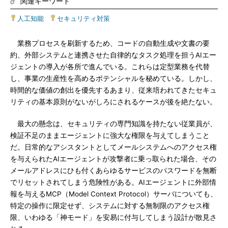
関連キーワード
人工知能
|
セキュリティ対策
業務プロセスを刷新するため、コードの自動生成や文書の要
約、外部システムと連携させた自律的なタスク処理を担うAIエー
ジェントの導入が各所で進んでいる。これらは定型業務を代替
し、事業の生産性を高めるポテンシャルを秘めている。しかし、
時間的な価値の創出を優先するあまり、従来培われてきたセキュ
リティの基本原則がないがしろにされるケースが後を絶たない。
最大の懸念は、セキュリティの専門知識を持たない従業員が、
検証不足のままエージェントに強大な権限を与えてしまうこと
だ。日常的なアシスタントとしてメールシステムへのアクセス権
を与えられたAIエージェントが攻撃者に乗っ取られた場合、その
メールアドレスにひも付くあらゆるサービスのパスワードを無断
でリセットされてしまう危険性がある。AIエージェントに外部情
報を与えるMCP（Model Context Protocol）サーバについても、
特定の操作に限定せず、システムに対する無制限のアクセス権
限、いわゆる「神モード」を安易に付与してしまう設計が散見さ