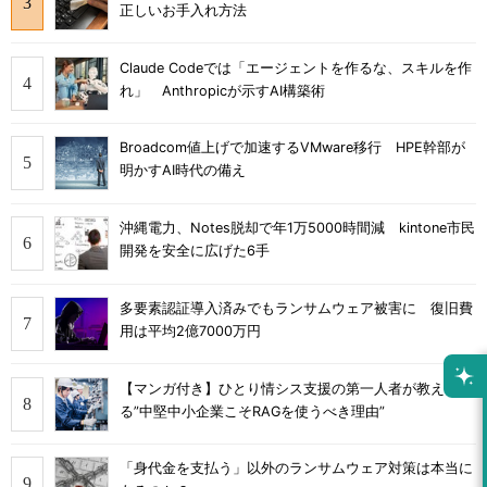
正しいお手入れ方法
Claude Codeでは「エージェントを作るな、スキルを作
れ」 Anthropicが示すAI構築術
Broadcom値上げで加速するVMware移行 HPE幹部が
明かすAI時代の備え
沖縄電力、Notes脱却で年1万5000時間減 kintone市民
開発を安全に広げた6手
多要素認証導入済みでもランサムウェア被害に 復旧費
用は平均2億7000万円
【マンガ付き】ひとり情シス支援の第一人者が教え
る”中堅中小企業こそRAGを使うべき理由”
「身代金を支払う」以外のランサムウェア対策は本当に