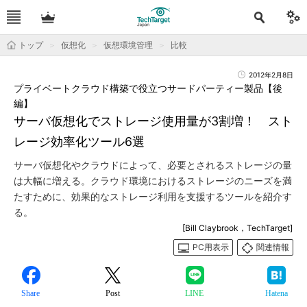
トップ
仮想化
仮想環境管理
比較
2012年2月8日
プライベートクラウド構築で役立つサードパーティー製品【後
編】
サーバ仮想化でストレージ使用量が3割増！ スト
レージ効率化ツール6選
サーバ仮想化やクラウドによって、必要とされるストレージの量
は大幅に増える。クラウド環境におけるストレージのニーズを満
たすために、効果的なストレージ利用を支援するツールを紹介す
る。
[Bill Claybrook，TechTarget]
PC用表示
関連情報
Share
Post
LINE
Hatena