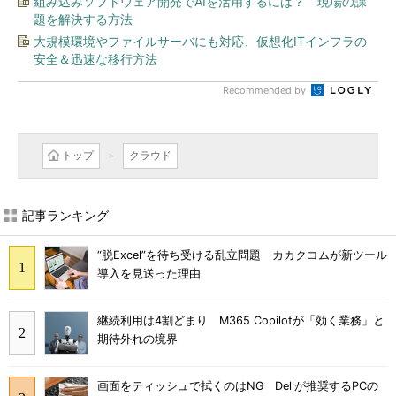
組み込みソフトウェア開発でAIを活用するには？ 現場の課
題を解決する方法
大規模環境やファイルサーバにも対応、仮想化ITインフラの
安全＆迅速な移行方法
Recommended by
トップ
クラウド
記事ランキング
“脱Excel”を待ち受ける乱立問題 カカクコムが新ツール
導入を見送った理由
継続利用は4割どまり M365 Copilotが「効く業務」と
期待外れの境界
画面をティッシュで拭くのはNG Dellが推奨するPCの