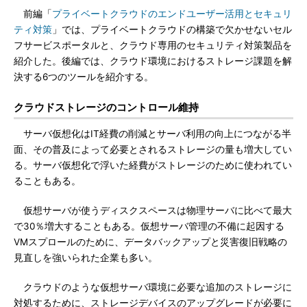
前編「
プライベートクラウドのエンドユーザー活用とセキュリ
ティ対策
」では、プライベートクラウドの構築で欠かせないセル
フサービスポータルと、クラウド専用のセキュリティ対策製品を
紹介した。後編では、クラウド環境におけるストレージ課題を解
決する6つのツールを紹介する。
クラウドストレージのコントロール維持
サーバ仮想化はIT経費の削減とサーバ利用の向上につながる半
面、その普及によって必要とされるストレージの量も増大してい
る。サーバ仮想化で浮いた経費がストレージのために使われてい
ることもある。
仮想サーバが使うディスクスペースは物理サーバに比べて最大
で30％増大することもある。仮想サーバ管理の不備に起因する
VMスプロールのために、データバックアップと災害復旧戦略の
見直しを強いられた企業も多い。
クラウドのような仮想サーバ環境に必要な追加のストレージに
対処するために、ストレージデバイスのアップグレードが必要に