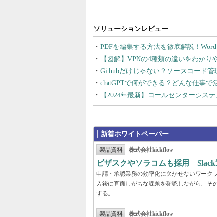
PDFを編集する方法を徹底解説！Wor
【図解】VPNの4種類の違いをわか
Githubだけじゃない？ソースコード
chatGPTで何ができる？どんな仕事
【2024年最新】コールセンターシス
新着ホワイトペーパー
製品資料
株式会社kickflow
ビザスクやソラコムも採用 Slac
申請・承認業務の効率化に欠かせないワーク
入後に直面しがちな課題を確認しながら、そ
する。
製品資料
株式会社kickflow