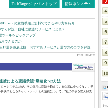
TechTargetジャパン トップ
情報系システム
dやExcelへの変換手順と無料でできるやり方を紹介
りやすく解説！自社に最適なサービスはどれ？
管理ツールをピックアップ
で活用できるのか
テム17選を徹底比較！おすすめサービスと選び方のコツを解説
k連携による稟議承認“爆速化”の方法
フローシステムだが、その運用に課題を抱えている企業は少なくない。導
の解決策となるチャットツールとの連携について、2社の事例を交え解説
トの