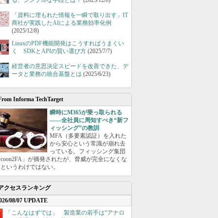
る、シンプルな手段とは？
(2025/12/8)
「資料に埋もれた情報を一瞬で取り出す」IT
商社が実践したAIによる業務効率化例
(2025/12/8)
LinuxのPDF機能開発はこうすればうまくい
く SDKとAPIの賢い選び方
(2025/7/7)
経営者の意思決定スピードを改善できた、デ
ータと業務の統合基盤とは
(2025/6/23)
From Informa TechTarget
瞬時にM365が乗っ取られる
――全社員に周知すべき“新フ
ィッシング”の教訓
MFA（多要素認証）を入れた
から安心という常識が崩れ去
っている。フィッシング集団
ycoon2FA」が摘発されたが、脅威が完全になくな
たというわけではない。
アクセスランキング
026/08/07 UPDATE
「こんなはずでは」 製造業の若手は“アナロ