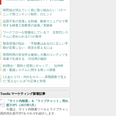
暗黙知が消えていく前に取り組みたい「eラー
ニング用コンテンツ制作」のヒント
品質不良の見逃しを削減、動画マニュアルで実
現する検査工程教育の改善／実践術
ワークフローが形骸化している？ 次世代シス
テムに求められる3つの条件
製造現場の悩み 「手順書はあるのに正しい手
順が定着しない」状況を変えるには
商用利用の安全性を確保し大量のコンテンツを
高速で生成する、AI活用の秘訣
約8割が「期待と現実にギャップ」 社内申
請・稟議システムに関する情シス調査
1人あたり15～30分をロス――実態調査で見え
た“見えないムダ”の正体と対策
ITmedia マーケティング新着記事
「サイト内検索」＆「ライブチャット」売れ
筋TOP5（2025年5月）
今週は、サイト内検索ツールとライブチャッ
国内売れ筋TOP5をそれぞれ紹介します。