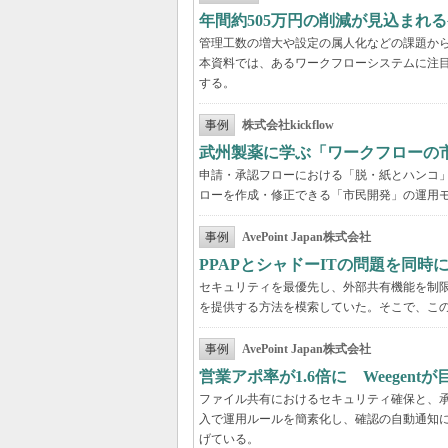
年間約505万円の削減が見込まれ
管理工数の増大や設定の属人化などの課題か
本資料では、あるワークフローシステムに注
する。
事例
株式会社kickflow
武州製薬に学ぶ「ワークフローの
申請・承認フローにおける「脱・紙とハンコ
ローを作成・修正できる「市民開発」の運用
事例
AvePoint Japan株式会社
PPAPとシャドーITの問題を同時に解
セキュリティを最優先し、外部共有機能を制
を提供する方法を模索していた。そこで、こ
事例
AvePoint Japan株式会社
営業アポ率が1.6倍に Weegen
ファイル共有におけるセキュリティ確保と、承認
入で運用ルールを簡素化し、確認の自動通知に
げている。