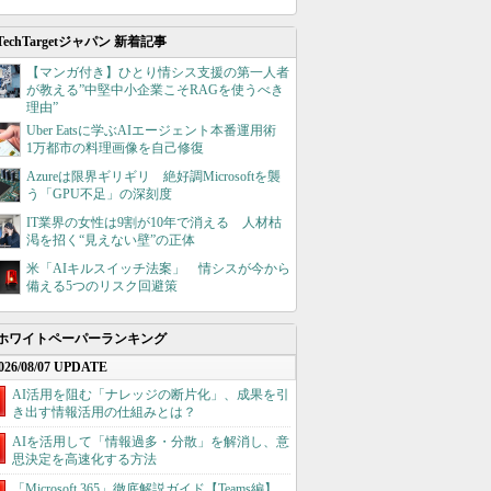
TechTargetジャパン 新着記事
【マンガ付き】ひとり情シス支援の第一人者
が教える”中堅中小企業こそRAGを使うべき
理由”
Uber Eatsに学ぶAIエージェント本番運用術
1万都市の料理画像を自己修復
Azureは限界ギリギリ 絶好調Microsoftを襲
う「GPU不足」の深刻度
IT業界の女性は9割が10年で消える 人材枯
渇を招く“見えない壁”の正体
米「AIキルスイッチ法案」 情シスが今から
備える5つのリスク回避策
ホワイトペーパーランキング
026/08/07 UPDATE
AI活用を阻む「ナレッジの断片化」、成果を引
き出す情報活用の仕組みとは？
AIを活用して「情報過多・分散」を解消し、意
思決定を高速化する方法
「Microsoft 365」徹底解説ガイド【Teams編】