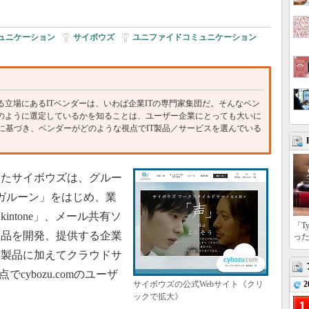
ュニケーション
|
サイボウズ
|
ユニファイドコミュニケーション
|
立場にあるITベンダーは、いわば企業ITの専門家集団だ。そんなベン
どのように選定しているかを知ることは、ユーザー企業にとっても大いに
に基づき、ベンダーがどのような視点でIT製品／サービスを選んでいる
したサイボウズは、グルー
「ガルーン」をはじめ、業
ntone」、メール共有ソ
「T
製品を開発、提供する企業
っ
ス製品に加えてクラウドサ
でcybozu.comのユーザ
サイボウズの公式Webサイト《クリ
2
ックで拡大》