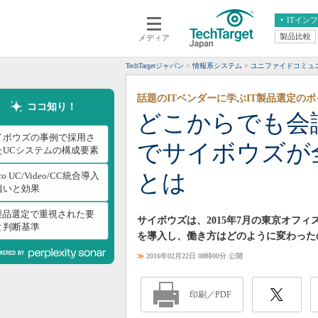
ITイン
製品比較
メディア
クラウド
エンタープライズ
ERP
仮想化
TechTargetジャパン
情報系システム
ユニファイドコミュ
データ分析
サーバ＆ストレージ
話題のITベンダーに学ぶIT製品選定の
CX
スマートモバイル
ココ知り！
どこからでも会
情報系システム
ネットワーク
イボウズの事例で採用さ
でサイボウズが
システム運用管理
たUCシステムの構成要素
とは
sco UC/Video/CC統合導入
狙いと効果
T製品選定で重視された要
サイボウズは、2015年7月の東京オフ
と判断基準
を導入し、働き方はどのように変わった
≫
2016年02月22日 08時00分 公開
印刷／PDF