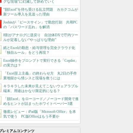
グな現場”に幻滅して辞めていく
“脱Excel”を待ち受ける乱立問題 カカクコムが
新ツール導入を見送った理由
Joshinが「ピースサイン」で勤怠打刻 共用PC
の「パスワード忘れ」を解消
8割がアナログに逆戻り 自治体DXで庁内ツー
ルが定着しない“やっぱりな理由”
紙とExcelの勤怠・給与管理を完全クラウド化
「独自ルール」をどう再現？
Excel操作をプロンプトで実行できる「Copilot」
の実力は？
「Excel至上主義」の終わらせ方 丸2日の手作
業地獄から情シスと現場を救うには
キラキラした未来が見えてこないウェアラブル
端末、用途はかなり限定的になる？
「脱Excel」をローコード／ノーコード開発で進
めるヒントが詰まったホワイトペーパー3選
徹底レビュー：iPad版「Microsoft Office」を本
気で使う PC版Officeはもう不要か
プレミアムコンテンツ