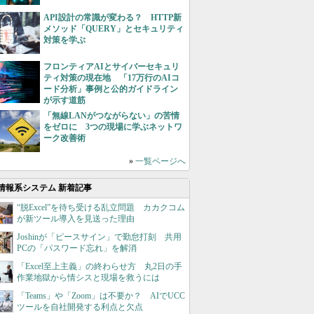
API設計の常識が変わる？ HTTP新
メソッド「QUERY」とセキュリティ
対策を学ぶ
フロンティアAIとサイバーセキュリ
ティ対策の現在地 「17万行のAIコ
ード分析」事例と公的ガイドライン
が示す道筋
「無線LANがつながらない」の苦情
をゼロに 3つの現場に学ぶネットワ
ーク改善術
»
一覧ページへ
情報系システム 新着記事
“脱Excel”を待ち受ける乱立問題 カカクコム
が新ツール導入を見送った理由
Joshinが「ピースサイン」で勤怠打刻 共用
PCの「パスワード忘れ」を解消
「Excel至上主義」の終わらせ方 丸2日の手
作業地獄から情シスと現場を救うには
「Teams」や「Zoom」は不要か？ AIでUCC
ツールを自社開発する利点と欠点