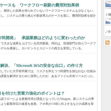
るケースも ワークフロー刷新の費用対効果例
ら、期待した効果を得られていないワークフローシステムも少なくない。
ト構
目し、システムの乗り換えや新規導入のケースを基に、費用対効果を紹介
／B
市民開発」 承認業務はどのように変わったのか
」で大きな成果を上げている武州製薬。同社は、現場部門が自らワークフ
モデルを構築し、ガバナンスとスピードの両立を実現している。
決、「Microsoft 365の安全な出口」の作り方
限していた大手前学園では、リスクを抑えつつ利便性を損なわない仕組み
の課題を解消するために採用したのが、あるファイル共有ツールだった。
tが目を付けた営業力強化のポイントは？
フローによる業務停滞が課題となっていたWeegent。新システムの導
より顧客対応の速度を改善。アポ率が1.6倍に向上するなどの成果を挙