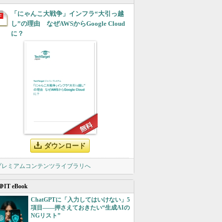
「にゃんこ大戦争」インフラ“大引っ越
し”の理由 なぜAWSからGoogle Cloud
に？
ダウンロード
 プレミアムコンテンツライブラリへ
＠IT eBook
ChatGPTに「入力してはいけない」5
項目――押さえておきたい“生成AIの
NGリスト”