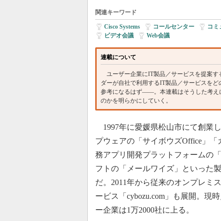
関連キーワード
Cisco Systems
|
コールセンター
|
コミ
ビデオ会議
|
Web会議
連載について
ユーザー企業にIT製品／サービスを提案する
ダーが自社で利用するIT製品／サービスを
参考になるはず――。本連載はそうした考え
のかを明らかにしていく。
1997年に愛媛県松山市にて創業
プウェアの「サイボウズOffice」
務アプリ開発プラットフォームの「ki
フトの「メールワイズ」といった
だ。2011年から従来のオンプレミ
ービス「cybozu.com」も展開。現時点
ー企業は1万2000社に上る。