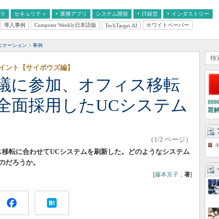
フラ
セキュリティ
業務アプリ
システム開発
IT経営
インダストリー
導入事例
Computer Weekly日本語版
ホワイトペーパー
TechTarget.AI
AI
経営とIT
医療IT
中堅・中小企業とIT
教育IT
ニケーション
事例
ポイント【サイボウズ編】
議に参加、オフィス移転
全面採用したUCシステム
80
題
（1/2 ページ）
ィス移転に合わせてUCシステムを刷新した。どのようなシステム
のだろうか。
[
藤本京子
，
著
]