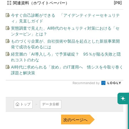
関連資料（ホワイトペーパー）
[PR]
今すぐ自己診断ができる 「アイデンティティーセキュリテ
ィ」見直しガイド
実態調査で見えた、AI時代のセキュリティ対策における「セ
ンターピン」とは？
ものづくり企業が、自社技術や製品を起点とした新規事業開
発で成功を収めるには
経営層の「AI導入しろ」で予算破綻？ 95％が陥る失敗と隠
れコストのわな
AI時代に求められる「攻め」のIT運用へ 情シスを今取り巻く
課題と解決策
Recommended by
トップ
データ分析
次のページへ