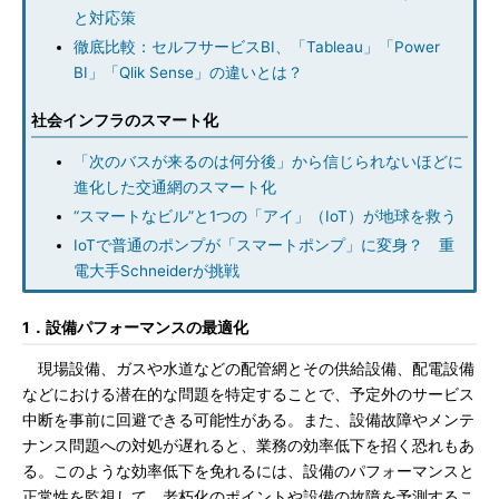
と対応策
徹底比較：セルフサービスBI、「Tableau」「Power
BI」「Qlik Sense」の違いとは？
社会インフラのスマート化
「次のバスが来るのは何分後」から信じられないほどに
進化した交通網のスマート化
“スマートなビル”と1つの「アイ」（IoT）が地球を救う
IoTで普通のポンプが「スマートポンプ」に変身？ 重
電大手Schneiderが挑戦
1．設備パフォーマンスの最適化
現場設備、ガスや水道などの配管網とその供給設備、配電設備
などにおける潜在的な問題を特定することで、予定外のサービス
中断を事前に回避できる可能性がある。また、設備故障やメンテ
ナンス問題への対処が遅れると、業務の効率低下を招く恐れもあ
る。このような効率低下を免れるには、設備のパフォーマンスと
正常性を監視して、老朽化のポイントや設備の故障を予測するこ