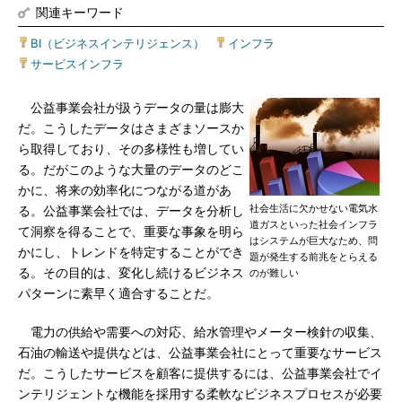
関連キーワード
BI（ビジネスインテリジェンス）
|
インフラ
|
サービスインフラ
公益事業会社が扱うデータの量は膨大
だ。こうしたデータはさまざまソースか
ら取得しており、その多様性も増してい
る。だがこのような大量のデータのどこ
かに、将来の効率化につながる道があ
社会生活に欠かせない電気水
る。公益事業会社では、データを分析し
道ガスといった社会インフラ
て洞察を得ることで、重要な事象を明ら
はシステムが巨大なため、問
かにし、トレンドを特定することができ
題が発生する前兆をとらえる
る。その目的は、変化し続けるビジネス
のが難しい
パターンに素早く適合することだ。
電力の供給や需要への対応、給水管理やメーター検針の収集、
石油の輸送や提供などは、公益事業会社にとって重要なサービス
だ。こうしたサービスを顧客に提供するには、公益事業会社でイ
ンテリジェントな機能を採用する柔軟なビジネスプロセスが必要