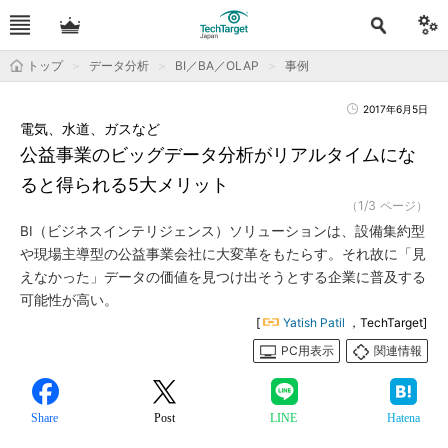
トップ
データ分析
BI／BA／OLAP
事例
2017年6月5日
電気、水道、ガスなど
公益事業のビッグデータ分析がリアルタイムにな
ると得られる5大メリット
（1/3 ページ）
BI（ビジネスインテリジェンス）ソリューションは、設備集約型
や現場主導型の公益事業会社に大変革をもたらす。それ故に「見
えなかった」データの価値を見つけ出そうとする企業に普及する
可能性が高い。
[
Yatish Patil
，TechTarget]
PC用表示
関連情報
Share
Post
LINE
Hatena