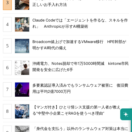
正しいお手入れ方法
Claude Codeでは「エージェントを作るな、スキルを作
れ」 Anthropicが示すAI構築術
Broadcom値上げで加速するVMware移行 HPE幹部が
明かすAI時代の備え
沖縄電力、Notes脱却で年1万5000時間減 kintone市民
開発を安全に広げた6手
多要素認証導入済みでもランサムウェア被害に 復旧費
用は平均2億7000万円
【マンガ付き】ひとり情シス支援の第一人者が教え
る”中堅中小企業こそRAGを使うべき理由”
「身代金を支払う」以外のランサムウェア対策は本当に