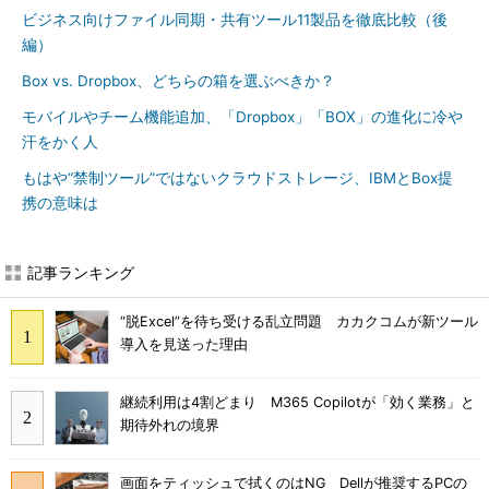
ビジネス向けファイル同期・共有ツール11製品を徹底比較（後
編）
Box vs. Dropbox、どちらの箱を選ぶべきか？
モバイルやチーム機能追加、「Dropbox」「BOX」の進化に冷や
汗をかく人
もはや“禁制ツール”ではないクラウドストレージ、IBMとBox提
携の意味は
記事ランキング
“脱Excel”を待ち受ける乱立問題 カカクコムが新ツール
導入を見送った理由
継続利用は4割どまり M365 Copilotが「効く業務」と
期待外れの境界
画面をティッシュで拭くのはNG Dellが推奨するPCの