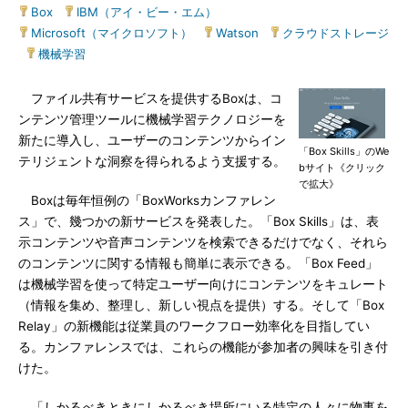
Box
|
IBM（アイ・ビー・エム）
|
Microsoft（マイクロソフト）
|
Watson
|
クラウドストレージ
|
機械学習
ファイル共有サービスを提供するBoxは、コ
ンテンツ管理ツールに機械学習テクノロジーを
新たに導入し、ユーザーのコンテンツからイン
「Box Skills」のWe
テリジェントな洞察を得られるよう支援する。
bサイト《クリック
で拡大》
Boxは毎年恒例の「BoxWorksカンファレン
ス」で、幾つかの新サービスを発表した。「Box Skills」は、表
示コンテンツや音声コンテンツを検索できるだけでなく、それら
のコンテンツに関する情報も簡単に表示できる。「Box Feed」
は機械学習を使って特定ユーザー向けにコンテンツをキュレート
（情報を集め、整理し、新しい視点を提供）する。そして「Box
Relay」の新機能は従業員のワークフロー効率化を目指してい
る。カンファレンスでは、これらの機能が参加者の興味を引き付
けた。
「しかるべきときにしかるべき場所にいる特定の人々に物事を