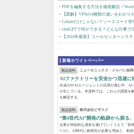
PDFを編集する方法を徹底解説！Wor
【図解】VPNの4種類の違いをわか
Githubだけじゃない？ソースコード
chatGPTで何ができる？どんな仕事
【2024年最新】コールセンターシス
新着ホワイトペーパー
製品資料
ニュータニックス・ジャパン合同
AIファクトリーを安全かつ迅速に
生成AIやAIエージェントの活用が進む中、
が生じている。本資料では、これらの課題を解
を解説する。
製品資料
株式会社ビザスク
“第4世代AI”開発の軌跡から探る
企業が持続的な成長を遂げていくうえで「効
1つだ。AI時代に創造性が必要な理由と、創造