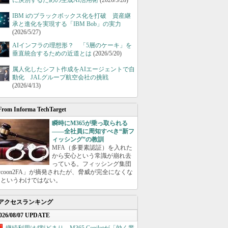
に決別するための生成AI活用術
(2026/5/28)
IBM iのブラックボックス化を打破 資産継
承と進化を実現する「IBM Bob」の実力
(2026/5/27)
AIインフラの理想形？ 「5層のケーキ」を
垂直統合するための近道とは
(2026/5/20)
属人化したシフト作成をAIエージェントで自
動化 JALグループ航空会社の挑戦
(2026/4/13)
From Informa TechTarget
瞬時にM365が乗っ取られる
――全社員に周知すべき“新フ
ィッシング”の教訓
MFA（多要素認証）を入れた
から安心という常識が崩れ去
っている。フィッシング集団
ycoon2FA」が摘発されたが、脅威が完全になくな
たというわけではない。
アクセスランキング
026/08/07 UPDATE