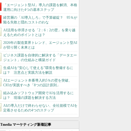
「エージェント型AI」導入の課題を解消、本格
運用に向けた4つの基本ステップ
経営層の「AI導入しろ」で予算破綻？ 95％が
陥る失敗と隠れコストのわな
AI活用を停滞させる「2：6：2の壁」を乗り越
えるためのポイントとは？
2026年の製造業界トレンド、エージェント型AI
が切り開く未来とは
ビジネス課題を自律的に解決する「データエー
ジェント」の仕組みと構築ガイド
生成AIを“安心して使える”環境を整備するに
は？ 注意点と実践方法を解説
AIエージェント本番導入約5％の壁を突破、
CIOが実践すべき「8つの設計原則」
組み込みソフトウェア開発でAIを活用するに
は？ 現場の課題を解決する方法
AIの導入だけで終わらせない、全社規模でAIを
定着させるための4つのステップ
ITmedia マーケティング新着記事