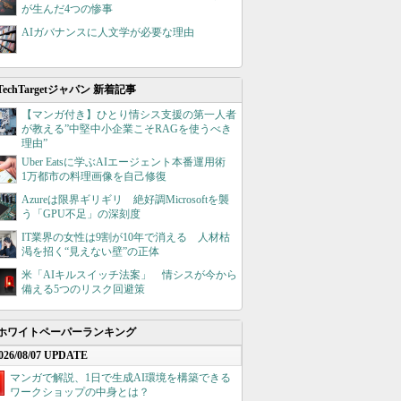
が生んだ4つの惨事
AIガバナンスに人文学が必要な理由
TechTargetジャパン 新着記事
【マンガ付き】ひとり情シス支援の第一人者
が教える”中堅中小企業こそRAGを使うべき
理由”
Uber Eatsに学ぶAIエージェント本番運用術
1万都市の料理画像を自己修復
Azureは限界ギリギリ 絶好調Microsoftを襲
う「GPU不足」の深刻度
IT業界の女性は9割が10年で消える 人材枯
渇を招く“見えない壁”の正体
米「AIキルスイッチ法案」 情シスが今から
備える5つのリスク回避策
ホワイトペーパーランキング
026/08/07 UPDATE
マンガで解説、1日で生成AI環境を構築できる
ワークショップの中身とは？