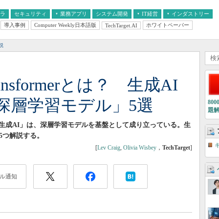
フラ
セキュリティ
業務アプリ
システム開発
IT経営
インダストリー
導入事例
Computer Weekly日本語版
ホワイトペーパー
TechTarget.AI
AI
経営とIT
医療IT
中堅・中小企業とIT
教育IT
説
nsformerとは？ 生成AI
深層学習モデル」5選
80
題
生成AI」は、深層学習モデルを基盤として成り立っている。生
5つ解説する。
[
Lev Craig
,
Olivia Wisbey
，
TechTarget
]
ル通知