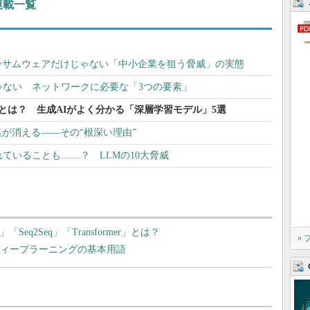
 連載一覧
ンサムウェアだけじゃない「中小企業を狙う脅威」の実態
じゃない ネットワークに必要な「3つの要素」
ormerとは？ 生成AIがよく分かる「深層学習モデル」5選
が消える――その“根深い理由”
れていることも……？ LLMの10大脅威
eq2Seq」「Transformer」とは？
»
ディープラーニングの基本用語