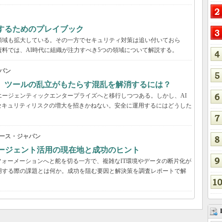
するためのプレイブック
領域も拡大している。その一方でセキュリティ対策は追い付いておら
資料では、AI時代に組織が注力すべき5つの領域について解説する。
パン
穴、ツールの乱立がもたらす混乱を解消するには？
エージェンティックエンタープライズへと移行しつつある。しかし、AI
セキュリティリスクの増大を招きかねない。安全に運用するにはどうした
ース・ジャパン
Iエージェント活用の現在地と成功のヒント
ォーメーションへと舵を切る一方で、複雑なIT環境やデータの断片化が
用する際の課題とは何か。成功を阻む要因と解決策を調査レポートで解