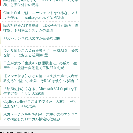
継続利用は4割どまり M365 Copilotが「効く業
務」と期待外れの境界
Claude Codeでは「エージェントを作るな、スキ
ルを作れ」 Anthropicが示すAI構築術
障害対処をAIで自動化 TDK子会社が語る「自
律型」予知保全システムの裏側
AIガバナンスに人文学が必要な理由
ひとり情シスの負荷を減らす 生成AIを「優秀
な部下」に変える活用例6選
日立が放つ「生成AI×数理最適化」の威力 生
産ライン設計の自動化で工数87％削減
【マンガ付き】ひとり情シス支援の第一人者が
教える”中堅中小企業こそRAGを使うべき理由”
「結局使わなくなる」Microsoft 365 Copilotを半
年で定着 キリンの3施策
Copilot Studioがここまで使えた 大林組「作り
込まない」AIの成果
入力トークンを94％削減 大手小売のエンジニ
アが構築したローカル検索の仕組み