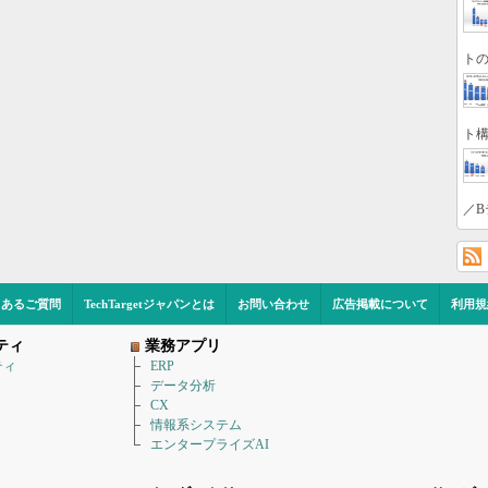
トの
ト構
／B
くあるご質問
TechTargetジャパンとは
お問い合わせ
広告掲載について
利用規
ティ
業務アプリ
ティ
ERP
データ分析
CX
情報系システム
エンタープライズAI