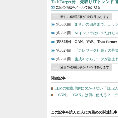
TechTarget発 先取りITトレンド
次回の掲載をメールで受け取る
新しい連載記事が 1013 件あります
3330
まさかの倒産まで……ラ
3329
AIインフラはGPUだけ
3328
GAN、VAE、Transf
3327
「テレワーク社員」の募集
3326
生成AIからデータが盗ま
過去の連載記事が 3325 件あります
関連記事
LLMの徹底理解に欠かせない「ELIZA」「S
「CNN」「GAN」は何に使える？ 