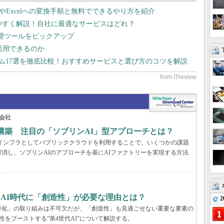
dやExcelへの変換手順と無料でできるやり方を紹介
りやすく解説！自社に最適なサービスはどれ？
管理ツールをピックアップ
で活用できるのか
テム17選を徹底比較！おすすめサービスと選び方のコツを解説
会社
構築 注目の「ソブリンAI」型アプローチとは？
AIインフラとしてパブリッククラウドを利用することで、いくつかの課題
消し、ソブリンAIのアプローチを基にAIファクトリーを実現する方法
、AI時代に「創造性」が必要な理由とは？
2
率化」の取り組みは不可欠だが、「創造性」も見過ごせない重要な要素の
性をブーストする“第4世代AI”について解説する。