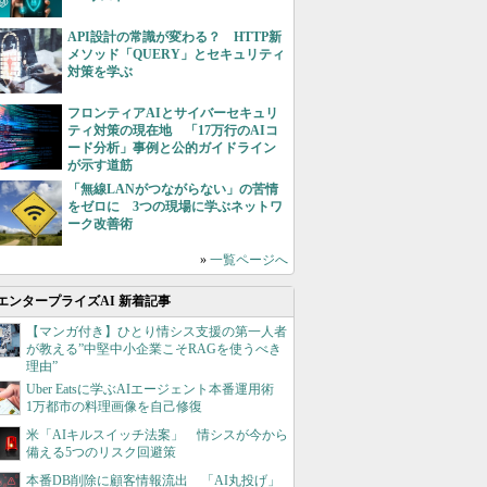
API設計の常識が変わる？ HTTP新
メソッド「QUERY」とセキュリティ
対策を学ぶ
フロンティアAIとサイバーセキュリ
ティ対策の現在地 「17万行のAIコ
ード分析」事例と公的ガイドライン
が示す道筋
「無線LANがつながらない」の苦情
をゼロに 3つの現場に学ぶネットワ
ーク改善術
»
一覧ページへ
エンタープライズAI 新着記事
【マンガ付き】ひとり情シス支援の第一人者
が教える”中堅中小企業こそRAGを使うべき
理由”
Uber Eatsに学ぶAIエージェント本番運用術
1万都市の料理画像を自己修復
米「AIキルスイッチ法案」 情シスが今から
備える5つのリスク回避策
本番DB削除に顧客情報流出 「AI丸投げ」