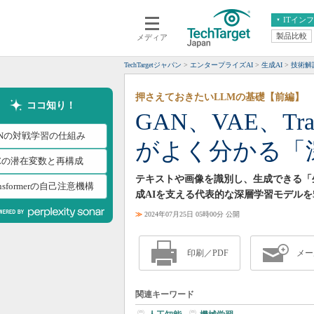
ITイン
製品比較
メディア
クラウド
エンタープライズ
ERP
仮想化
TechTargetジャパン
エンタープライズAI
生成AI
技術解
データ分析
サーバ＆ストレージ
押さえておきたいLLMの基礎【前編】
CX
スマートモバイル
ココ知り！
GAN、VAE、Tra
情報系システム
ネットワーク
ANの対戦学習の仕組み
がよく分かる「
システム運用管理
AEの潜在変数と再構成
テキストや画像を識別し、生成できる「
ansformerの自己注意機構
成AIを支える代表的な深層学習モデルを
≫
2024年07月25日 05時00分 公開
印刷／PDF
メー
関連キーワード