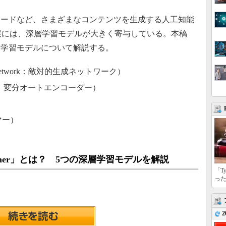
ードなど、さまざまなコンテンツを生成する人工知能
発展には、深層学習モデルが大きく寄与している。本稿
層学習モデルについて解説する。
arial Network：敵対的生成ネットワーク）
Encoder：変分オートエンコーダー）
）
ーマー）
）
former」とは？ 5つの深層学習モデルを解説
「T
っ
2