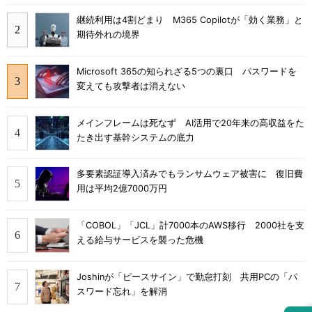
継続利用は4割どまり M365 Copilotが「効く業務」と
期待外れの境界
Microsoft 365の知られざる5つの裏口 パスワードを
変えても攻撃者は消えない
メインフレームは死なず AI活用で20年来の高収益をた
たき出す基幹システムの底力
多要素認証導入済みでもランサムウェア被害に 復旧費
用は平均2億7000万円
「COBOL」「JCL」計7000本のAWS移行 2000社を支
える給与サービスを襲った危機
Joshinが「ピースサイン」で勤怠打刻 共用PCの「パ
スワード忘れ」を解消