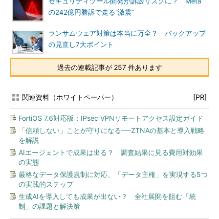
セキュリティツール開発が訴訟リスクに？ Meta
の242億円勝訴で走る“激震”
ランサムウェア対策は本当に万全？ バックアップ
の見直し7大ポイント
過去の連載記事が 257 件あります
関連資料（ホワイトペーパー）
[PR]
FortiOS 7.6対応版：IPsec VPNリモートアクセス設定ガイド
「信頼しない」ことが守りになる──ZTNAの基本と導入戦略
を解説
AIエージェントで成果は出る？ 調査結果に見る費用対効果
の実態
厳格なデータ保護規制に対応、「データ主権」を実現する5つ
の実践的ステップ
生成AIを導入しても成果が出ない？ 全社展開を阻む「統
制」の課題と解決策