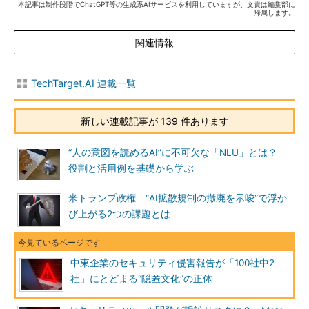
本記事は制作段階でChatGPT等の生成系AIサービスを利用していますが、文責は編集部に
帰属します。
関連情報
TechTarget.AI 連載一覧
新しい連載記事が 139 件あります
“人の意図を読めるAI”に不可欠な「NLU」とは？
役割と活用例を基礎から学ぶ
米トランプ政権 “AI拡散規制の撤廃を示唆”で浮か
び上がる2つの課題とは
中東企業のセキュリティ侵害報告が「100社中2
社」にとどまる“隠匿文化”の正体