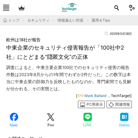
トップ
セキュリティ
情報漏えい対策
運用＆Tips
2025年5月28日
欧州は18社が報告
中東企業のセキュリティ侵害報告が「100社中2
社」にとどまる“隠匿文化”の正体
調査によると、中東主要企業100社でのセキュリティ侵害の報告
件数は2023年8月からの1年間でわずか2件だった。この数字は本
当に中東企業の防御力を反映したものなのか。専門家間でも見解
が分かれる、その実態とは。
[
Mark Ballard
，TechTarget]
PC用表示
関連情報
Share
Post
LINE
Hatena