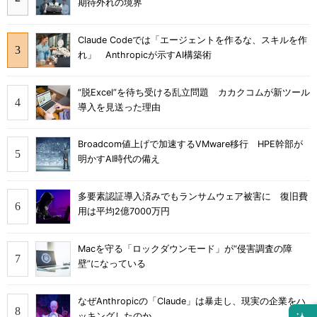
期待外れの境界
Claude Codeでは「エージェントを作るな、スキルを作
れ」 Anthropicが示すAI構築術
“脱Excel”を待ち受ける乱立問題 カカクコムが新ツール
導入を見送った理由
Broadcom値上げで加速するVMware移行 HPE幹部が
明かすAI時代の備え
多要素認証導入済みでもランサムウェア被害に 復旧費
用は平均2億7000万円
Macを守る「ロックダウンモード」が“侵害調査の障
壁”になっている
なぜAnthropicの「Claude」は暴走し、現実の企業をハ
ッキングしたのか