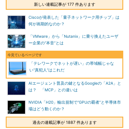
新しい連載記事が 177 件あります
Ciscoが発表した「量子ネットワーク用チップ」は
何が画期的なのか？
「VMware」から「Nutanix」に乗り換えたユーザ
ー企業の“本音”とは
「テレワークでネットが遅い」の帯域幅じゃな
い“真犯人”はこれだ
AIエージェント普及の鍵となるGoogleの「A2A」と
は？ 「MCP」との違いは
NVIDIA「H20」輸出規制で“GPUの覇者”と半導体市
場はどう動くのか？
過去の連載記事が 1887 件あります