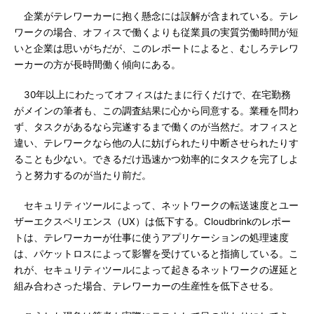
企業がテレワーカーに抱く懸念には誤解が含まれている。テレ
ワークの場合、オフィスで働くよりも従業員の実質労働時間が短
いと企業は思いがちだが、このレポートによると、むしろテレワ
ーカーの方が長時間働く傾向にある。
30年以上にわたってオフィスはたまに行くだけで、在宅勤務
がメインの筆者も、この調査結果に心から同意する。業種を問わ
ず、タスクがあるなら完遂するまで働くのが当然だ。オフィスと
違い、テレワークなら他の人に妨げられたり中断させられたりす
ることも少ない。できるだけ迅速かつ効率的にタスクを完了しよ
うと努力するのが当たり前だ。
セキュリティツールによって、ネットワークの転送速度とユー
ザーエクスペリエンス（UX）は低下する。Cloudbrinkのレポー
トは、テレワーカーが仕事に使うアプリケーションの処理速度
は、パケットロスによって影響を受けていると指摘している。こ
れが、セキュリティツールによって起きるネットワークの遅延と
組み合わさった場合、テレワーカーの生産性を低下させる。