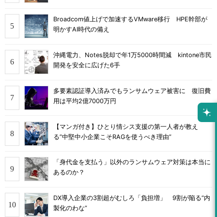
Broadcom値上げで加速するVMware移行 HPE幹部が
明かすAI時代の備え
沖縄電力、Notes脱却で年1万5000時間減 kintone市民
開発を安全に広げた6手
多要素認証導入済みでもランサムウェア被害に 復旧費
用は平均2億7000万円
【マンガ付き】ひとり情シス支援の第一人者が教え
る”中堅中小企業こそRAGを使うべき理由”
「身代金を支払う」以外のランサムウェア対策は本当に
あるのか？
DX導入企業の3割超がむしろ「負担増」 9割が陥る“内
製化のわな”