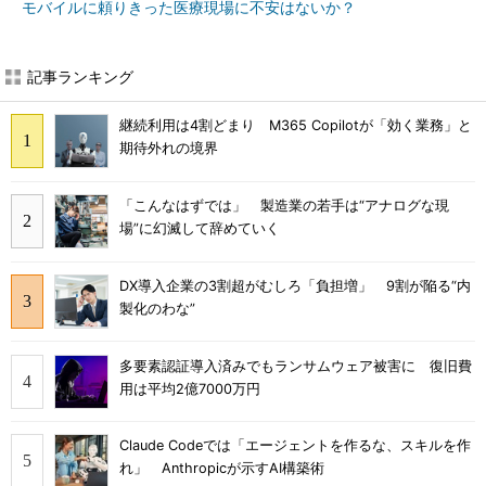
モバイルに頼りきった医療現場に不安はないか？
記事ランキング
継続利用は4割どまり M365 Copilotが「効く業務」と
期待外れの境界
「こんなはずでは」 製造業の若手は“アナログな現
場”に幻滅して辞めていく
DX導入企業の3割超がむしろ「負担増」 9割が陥る“内
製化のわな”
多要素認証導入済みでもランサムウェア被害に 復旧費
用は平均2億7000万円
Claude Codeでは「エージェントを作るな、スキルを作
れ」 Anthropicが示すAI構築術