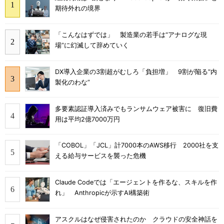
期待外れの境界
「こんなはずでは」 製造業の若手は“アナログな現
場”に幻滅して辞めていく
DX導入企業の3割超がむしろ「負担増」 9割が陥る“内
製化のわな”
多要素認証導入済みでもランサムウェア被害に 復旧費
用は平均2億7000万円
「COBOL」「JCL」計7000本のAWS移行 2000社を支
える給与サービスを襲った危機
Claude Codeでは「エージェントを作るな、スキルを作
れ」 Anthropicが示すAI構築術
アスクルはなぜ侵害されたのか クラウドの安全神話を