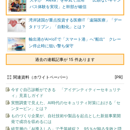
大学が「Alexa」を本気で活用 「比類ないキャン
パス体験を実現」と幹部が確信
湾岸諸国が重点投資する医療IT「遠隔医療」「デー
タドリブン」「自動化」とは？
輸出港がAI×IoTで「スマート港」へ“船出” クレー
ン停止時に狙い撃ち保守
過去の連載記事が 15 件あります
関連資料（ホワイトペーパー）
[PR]
今すぐ自己診断ができる 「アイデンティティーセキュリテ
ィ」見直しガイド
実態調査で見えた、AI時代のセキュリティ対策における「セ
ンターピン」とは？
ものづくり企業が、自社技術や製品を起点とした新規事業開
発で成功を収めるには
経営層の「AI導入しろ」で予算破綻？ 95％が陥る失敗と隠