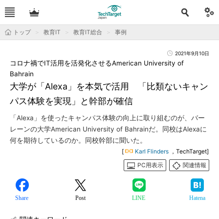
トップ
教育IT
教育IT総合
事例
2021年9月10日
コロナ禍でIT活用を活発化させるAmerican University of
Bahrain
大学が「Alexa」を本気で活用 「比類ないキャン
パス体験を実現」と幹部が確信
「Alexa」を使ったキャンパス体験の向上に取り組むのが、バー
レーンの大学American University of Bahrainだ。同校はAlexaに
何を期待しているのか。同校幹部に聞いた。
[
Karl Flinders
，TechTarget]
PC用表示
関連情報
Share
Post
LINE
Hatena