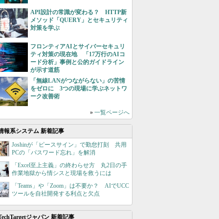
API設計の常識が変わる？ HTTP新
メソッド「QUERY」とセキュリティ
対策を学ぶ
フロンティアAIとサイバーセキュリ
ティ対策の現在地 「17万行のAIコ
ード分析」事例と公的ガイドライン
が示す道筋
「無線LANがつながらない」の苦情
をゼロに 3つの現場に学ぶネットワ
ーク改善術
»
一覧ページへ
情報系システム 新着記事
Joshinが「ピースサイン」で勤怠打刻 共用
PCの「パスワード忘れ」を解消
「Excel至上主義」の終わらせ方 丸2日の手
作業地獄から情シスと現場を救うには
「Teams」や「Zoom」は不要か？ AIでUCC
ツールを自社開発する利点と欠点
TechTargetジャパン 新着記事