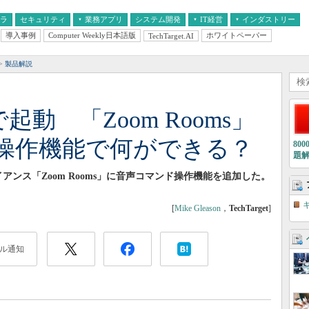
フラ
セキュリティ
業務アプリ
システム開発
IT経営
インダストリー
導入事例
Computer Weekly日本語版
ホワイトペーパー
TechTarget.AI
AI
経営とIT
医療IT
中堅・中小企業とIT
教育IT
製品解説
」で起動 「Zoom Rooms」
操作機能で何ができる？
80
題
アンス「Zoom Rooms」に音声コマンド操作機能を追加した。
[
Mike Gleason
，
TechTarget
]
ル通知