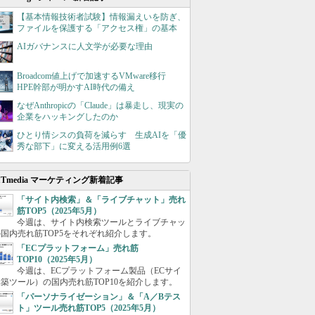
【基本情報技術者試験】情報漏えいを防ぎ、
ファイルを保護する「アクセス権」の基本
AIガバナンスに人文学が必要な理由
Broadcom値上げで加速するVMware移行
HPE幹部が明かすAI時代の備え
なぜAnthropicの「Claude」は暴走し、現実の
企業をハッキングしたのか
ひとり情シスの負荷を減らす 生成AIを「優
秀な部下」に変える活用例6選
ITmedia マーケティング新着記事
「サイト内検索」＆「ライブチャット」売れ
筋TOP5（2025年5月）
今週は、サイト内検索ツールとライブチャッ
国内売れ筋TOP5をそれぞれ紹介します。
「ECプラットフォーム」売れ筋
TOP10（2025年5月）
今週は、ECプラットフォーム製品（ECサイ
築ツール）の国内売れ筋TOP10を紹介します。
「パーソナライゼーション」＆「A／Bテス
ト」ツール売れ筋TOP5（2025年5月）