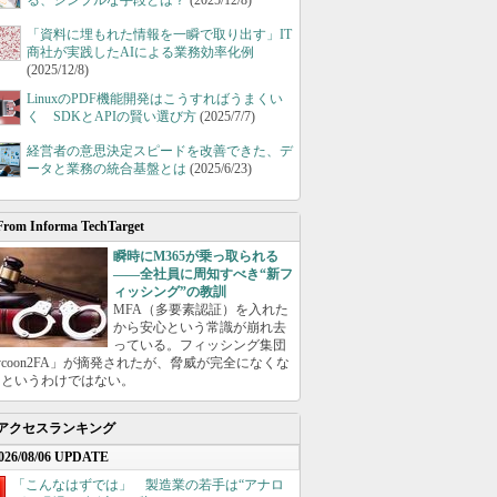
る、シンプルな手段とは？
(2025/12/8)
「資料に埋もれた情報を一瞬で取り出す」IT
商社が実践したAIによる業務効率化例
(2025/12/8)
LinuxのPDF機能開発はこうすればうまくい
く SDKとAPIの賢い選び方
(2025/7/7)
経営者の意思決定スピードを改善できた、デ
ータと業務の統合基盤とは
(2025/6/23)
From Informa TechTarget
瞬時にM365が乗っ取られる
――全社員に周知すべき“新フ
ィッシング”の教訓
MFA（多要素認証）を入れた
から安心という常識が崩れ去
っている。フィッシング集団
ycoon2FA」が摘発されたが、脅威が完全になくな
たというわけではない。
アクセスランキング
026/08/06 UPDATE
「こんなはずでは」 製造業の若手は“アナロ