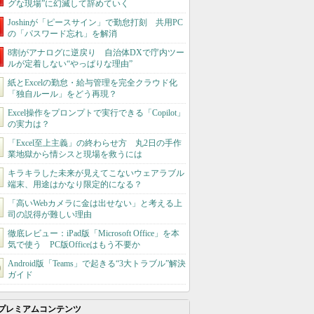
グな現場”に幻滅して辞めていく
Joshinが「ピースサイン」で勤怠打刻 共用PC
の「パスワード忘れ」を解消
8割がアナログに逆戻り 自治体DXで庁内ツー
ルが定着しない“やっぱりな理由”
紙とExcelの勤怠・給与管理を完全クラウド化
「独自ルール」をどう再現？
Excel操作をプロンプトで実行できる「Copilot」
の実力は？
「Excel至上主義」の終わらせ方 丸2日の手作
業地獄から情シスと現場を救うには
キラキラした未来が見えてこないウェアラブル
端末、用途はかなり限定的になる？
「高いWebカメラに金は出せない」と考える上
司の説得が難しい理由
徹底レビュー：iPad版「Microsoft Office」を本
気で使う PC版Officeはもう不要か
Android版「Teams」で起きる“3大トラブル”解決
ガイド
プレミアムコンテンツ