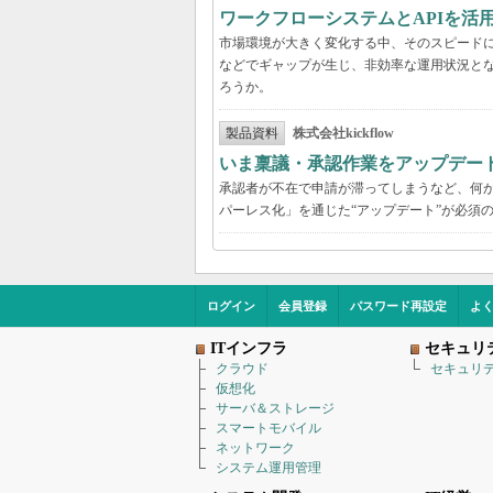
ワークフローシステムとAPIを活
市場環境が大きく変化する中、そのスピード
などでギャップが生じ、非効率な運用状況と
ろうか。
製品資料
株式会社kickflow
いま稟議・承認作業をアップデー
承認者が不在で申請が滞ってしまうなど、何か
パーレス化」を通じた“アップデート”が必須
ログイン
会員登録
パスワード再設定
よ
ITインフラ
セキュリ
クラウド
セキュリ
仮想化
サーバ＆ストレージ
スマートモバイル
ネットワーク
システム運用管理