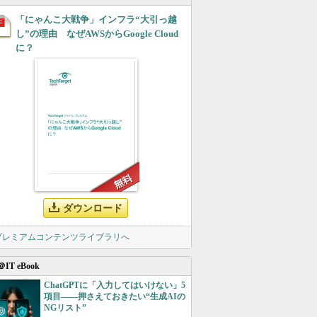
「にゃんこ大戦争」インフラ“大引っ越
し”の理由 なぜAWSからGoogle Cloud
に？
ダウンロード
 プレミアムコンテンツライブラリへ
＠IT eBook
ChatGPTに「入力してはいけない」5
項目――押さえておきたい“生成AIの
NGリスト”