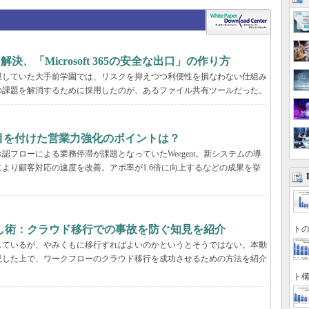
決、「Microsoft 365の安全な出口」の作り方
限していた大手前学園では、リスクを抑えつつ利便性を損なわない仕組み
の課題を解消するために採用したのが、あるファイル共有ツールだった。
tが目を付けた営業力強化のポイントは？
フローによる業務停滞が課題となっていたWeegent。新システムの導
より顧客対応の速度を改善。アポ率が1.6倍に向上するなどの成果を挙
し術：クラウド移行での事故を防ぐ知見を紹介
トの
しているが、やみくもに移行すればよいのかというとそうではない。本動
説した上で、ワークフローのクラウド移行を成功させるための方法を紹介
ト構