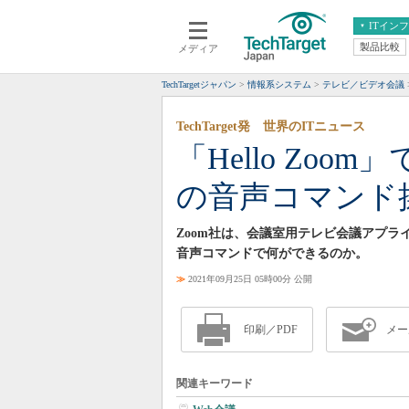
ITイン
製品比較
メディア
クラウド
エンタープライズ
ERP
仮想化
TechTargetジャパン
情報系システム
テレビ／ビデオ会議
データ分析
サーバ＆ストレージ
TechTarget発 世界のITニュース
CX
スマートモバイル
「Hello Zoom
情報系システム
ネットワーク
の音声コマンド
システム運用管理
Zoom社は、会議室用テレビ会議アプライ
音声コマンドで何ができるのか。
≫
2021年09月25日 05時00分 公開
印刷／PDF
メー
関連キーワード