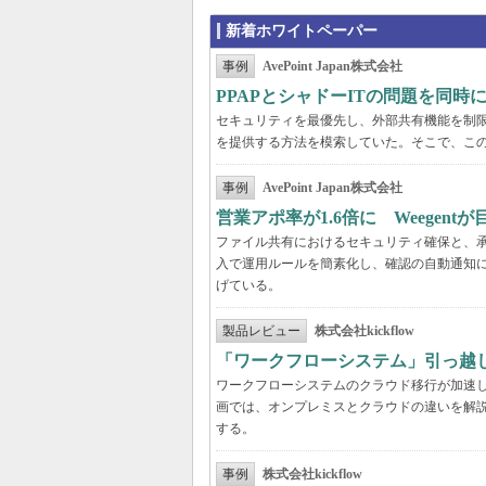
新着ホワイトペーパー
事例
AvePoint Japan株式会社
PPAPとシャドーITの問題を同時に解
セキュリティを最優先し、外部共有機能を制
を提供する方法を模索していた。そこで、こ
事例
AvePoint Japan株式会社
営業アポ率が1.6倍に Weegen
ファイル共有におけるセキュリティ確保と、承認
入で運用ルールを簡素化し、確認の自動通知に
げている。
製品レビュー
株式会社kickflow
「ワークフローシステム」引っ越
ワークフローシステムのクラウド移行が加速
画では、オンプレミスとクラウドの違いを解
する。
事例
株式会社kickflow