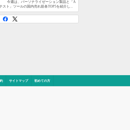
今週は、パーソナライゼーション製品と「A
テスト」ツールの国内売れ筋各TOP5を紹介し...
約
サイトマップ
初めての方