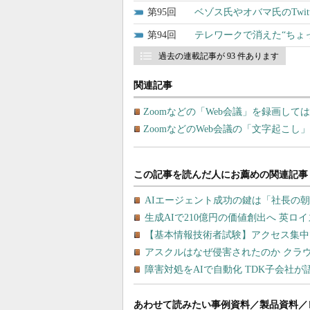
95
ベゾス氏やオバマ氏のTwi
94
テレワークで消えた“ちょっ
過去の連載記事が 93 件あります
関連記事
Zoomなどの「Web会議」を録画し
ZoomなどのWeb会議の「文字起こ
あわせて読みたい事例資料／製品資料／