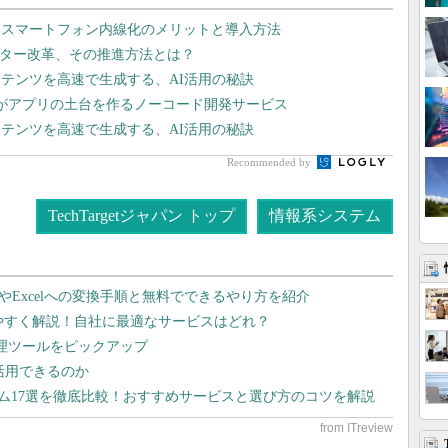
、スマートフォン内線化のメリットと導入方法
ンター改革、その推進方法とは？
テンツを高速で生成する、AI活用の秘訣
Iがアプリの土台を作るノーコード開発サービス
テンツを高速で生成する、AI活用の秘訣
Recommended by
TechTargetジャパン トップ
情報系システム
dやExcelへの変換手順と無料でできるやり方を紹介
りやすく解説！自社に最適なサービスはどれ？
管理ツールをピックアップ
で活用できるのか
テム17選を徹底比較！おすすめサービスと選び方のコツを解説