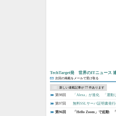
TechTarget発 世界のITニュース
次回の掲載をメールで受け取る
新しい連載記事が 77 件あります
98
「Alexa」が進化 「運
97
無料SSLサーバ証明書発行のL
96
「Hello Zoom」で起