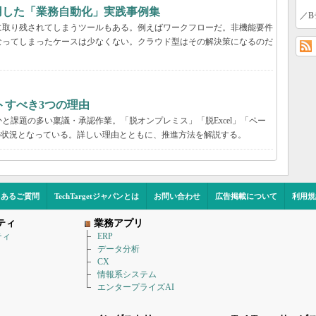
用した「業務自動化」実践事例集
／B
に取り残されてしまうツールもある。例えばワークフローだ。非機能要件
なってしまったケースは少なくない。クラウド型はその解決策になるのだ
トすべき3つの理由
と課題の多い稟議・承認作業。「脱オンプレミス」「脱Excel」「ペー
の状況となっている。詳しい理由とともに、推進方法を解説する。
くあるご質問
TechTargetジャパンとは
お問い合わせ
広告掲載について
利用規
ティ
業務アプリ
ティ
ERP
データ分析
CX
情報系システム
エンタープライズAI