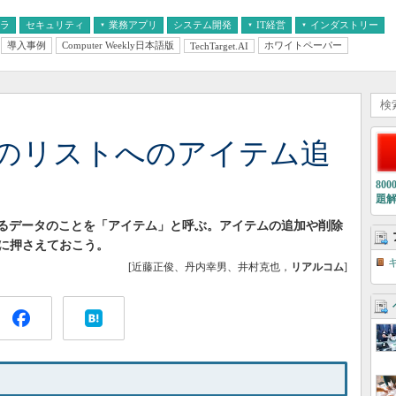
フラ
セキュリティ
業務アプリ
システム開発
IT経営
インダストリー
導入事例
Computer Weekly日本語版
ホワイトペーパー
TechTarget.AI
AI
経営とIT
医療IT
中堅・中小企業とIT
教育IT
Serverのリストへのアイテム追
80
題
ストに入力するデータのことを「アイテム」と呼ぶ。アイテムの追加や削除
に押さえておこう。
[近藤正俊、丹内幸男、井村克也，
リアルコム
]