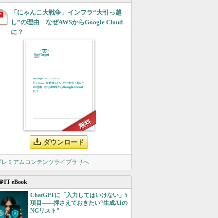
「にゃんこ大戦争」インフラ“大引っ越
し”の理由 なぜAWSからGoogle Cloud
に？
ダウンロード
 プレミアムコンテンツライブラリへ
＠IT eBook
ChatGPTに「入力してはいけない」5
項目――押さえておきたい“生成AIの
NGリスト”