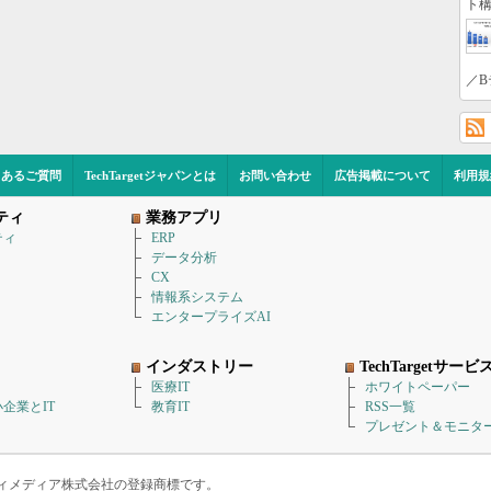
ト構
／B
くあるご質問
TechTargetジャパンとは
お問い合わせ
広告掲載について
利用規
ティ
業務アプリ
ティ
ERP
データ分析
CX
情報系システム
エンタープライズAI
インダストリー
TechTargetサービ
医療IT
ホワイトペーパー
企業とIT
教育IT
RSS一覧
プレゼント＆モニタ
アイティメディア株式会社の登録商標です。