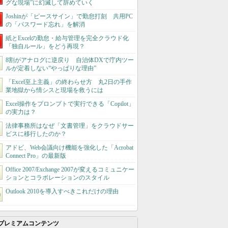
グな現場”に幻滅して辞めていく
Joshinが「ピースサイン」で勤怠打刻 共用PC
の「パスワード忘れ」を解消
紙とExcelの勤怠・給与管理を完全クラウド化
「独自ルール」をどう再現？
8割がアナログに逆戻り 自治体DXで庁内ツー
ルが定着しない“やっぱりな理由”
「Excel至上主義」の終わらせ方 丸2日の手作
業地獄から情シスと現場を救うには
Excel操作をプロンプトで実行できる「Copilot」
の実力は？
法律事務所はなぜ「文書管理」をクラウドサー
ビスに移行したのか？
アドビ、Web会議向け機能を強化した「Acrobat
Connect Pro」の最新版
Office 2007/Exchange 2007が変えるコミュニケー
ションとコラボレーションのスタイル
Outlook 2010を導入すべきこれだけの理由
プレミアムコンテンツ