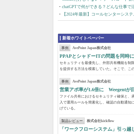
chatGPTで何ができる？どんな仕事
【2024年最新】コールセンターシス
新着ホワイトペーパー
事例
AvePoint Japan株式会社
PPAPとシャドーITの問題を同時に解
セキュリティを最優先し、外部共有機能を制
を提供する方法を模索していた。そこで、こ
事例
AvePoint Japan株式会社
営業アポ率が1.6倍に Weegen
ファイル共有におけるセキュリティ確保と、承認
入で運用ルールを簡素化し、確認の自動通知に
げている。
製品レビュー
株式会社kickflow
「ワークフローシステム」引っ越