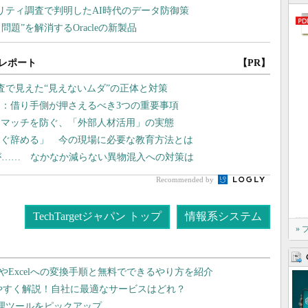
レポート
【PR】
調査で見えた“見えないムダ”の正体と対策
：借り手側が押さえるべき3つの重要事項
スマッチを防ぐ、「外部人材活用」の実態
すぐ辞める」 今の現場に必要な教育方法とは
が…… なかなか減らない異物混入への対策は
Recommended by
TechTargetジャパン トップ
情報系システム
»
dやExcelへの変換手順と無料でできるやり方を紹介
りやすく解説！自社に最適なサービスはどれ？
管理ツールをピックアップ