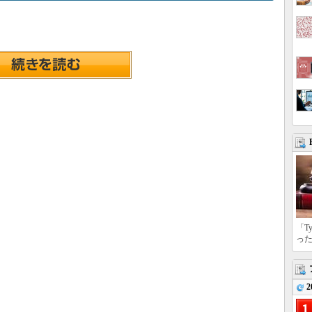
「T
っ
2