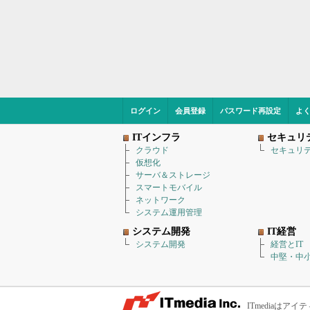
ログイン
会員登録
パスワード再設定
よ
ITインフラ
セキュリ
クラウド
セキュリ
仮想化
サーバ＆ストレージ
スマートモバイル
ネットワーク
システム運用管理
システム開発
IT経営
システム開発
経営とIT
中堅・中小
ITmediaは