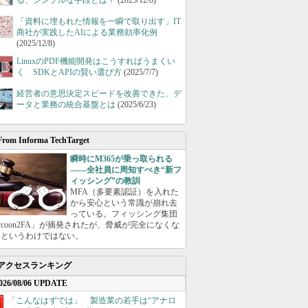
る、シンプルな手段とは？
(2025/12/8)
「資料に埋もれた情報を一瞬で取り出す」IT
商社が実践したAIによる業務効率化例
(2025/12/8)
LinuxのPDF機能開発はこうすればうまくい
く SDKとAPIの賢い選び方
(2025/7/7)
経営者の意思決定スピードを改善できた、デ
ータと業務の統合基盤とは
(2025/6/23)
From Informa TechTarget
瞬時にM365が乗っ取られる
――全社員に周知すべき“新フ
ィッシング”の教訓
MFA（多要素認証）を入れた
から安心という常識が崩れ去
っている。フィッシング集団
ycoon2FA」が摘発されたが、脅威が完全になくな
たというわけではない。
アクセスランキング
026/08/06 UPDATE
「こんなはずでは」 製造業の若手は“アナロ