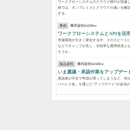
ワークフローシステムのクラウド移行が加速
画では、オンプレミスとクラウドの違いを解
する。
事例
株式会社kickflow
ワークフローシステムとAPIを活
市場環境が大きく変化する中、そのスピード
などでギャップが生じ、非効率な運用状況と
ろうか。
製品資料
株式会社kickflow
いま稟議・承認作業をアップデー
承認者が不在で申請が滞ってしまうなど、何か
パーレス化」を通じた“アップデート”が必須