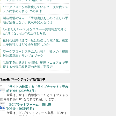
ニング用コンテンツ制作」のヒント
ワークフローが形骸化している？ 次世代シス
テムに求められる3つの条件
製造現場の悩み 「手順書はあるのに正しい手
順が定着しない」状況を変えるには
1人あたり15～30分をロス――実態調査で見え
た“見えないムダ”の正体と対策
複雑な組織構造で一度は頓挫した電子化、東京
女子医科大はどう全学展開したか
ワークフローシステム入れ替え・導入の「費用
対効果算出」サンプルブック
品質不良の見逃しを削減、動画マニュアルで実
現する検査工程教育の改善／実践術
ITmedia マーケティング新着記事
「サイト内検索」＆「ライブチャット」売れ
筋TOP5（2025年5月）
今週は、サイト内検索ツールとライブチャッ
国内売れ筋TOP5をそれぞれ紹介します。
「ECプラットフォーム」売れ筋
TOP10（2025年5月）
今週は、ECプラットフォーム製品（ECサイ