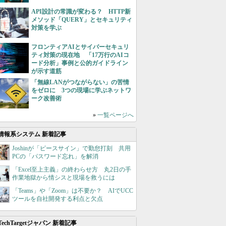
API設計の常識が変わる？ HTTP新
メソッド「QUERY」とセキュリティ
対策を学ぶ
フロンティアAIとサイバーセキュリ
ティ対策の現在地 「17万行のAIコ
ード分析」事例と公的ガイドライン
が示す道筋
「無線LANがつながらない」の苦情
をゼロに 3つの現場に学ぶネットワ
ーク改善術
»
一覧ページへ
情報系システム 新着記事
Joshinが「ピースサイン」で勤怠打刻 共用
PCの「パスワード忘れ」を解消
「Excel至上主義」の終わらせ方 丸2日の手
作業地獄から情シスと現場を救うには
「Teams」や「Zoom」は不要か？ AIでUCC
ツールを自社開発する利点と欠点
TechTargetジャパン 新着記事