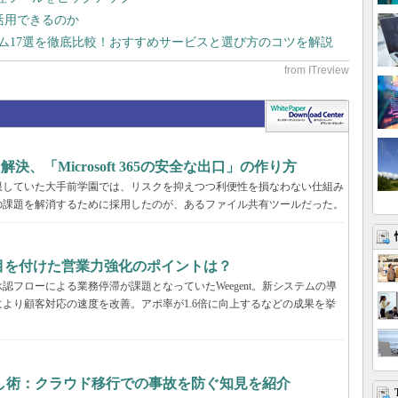
で活用できるのか
テム17選を徹底比較！おすすめサービスと選び方のコツを解説
決、「Microsoft 365の安全な出口」の作り方
限していた大手前学園では、リスクを抑えつつ利便性を損なわない仕組み
の課題を解消するために採用したのが、あるファイル共有ツールだった。
tが目を付けた営業力強化のポイントは？
フローによる業務停滞が課題となっていたWeegent。新システムの導
より顧客対応の速度を改善。アポ率が1.6倍に向上するなどの成果を挙
し術：クラウド移行での事故を防ぐ知見を紹介