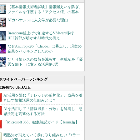
【基本情報技術者試験】情報漏えいを防ぎ、
ファイルを保護する「アクセス権」の基本
AIガバナンスに人文学が必要な理由
Broadcom値上げで加速するVMware移行
HPE幹部が明かすAI時代の備え
なぜAnthropicの「Claude」は暴走し、現実の
企業をハッキングしたのか
ひとり情シスの負荷を減らす 生成AIを「優
秀な部下」に変える活用例6選
ホワイトペーパーランキング
026/08/06 UPDATE
AI活用を阻む「ナレッジの断片化」、成果を引
き出す情報活用の仕組みとは？
AIを活用して「情報過多・分散」を解消し、意
思決定を高速化する方法
「Microsoft 365」徹底解説ガイド【Teams編】
暗黙知が消えていく前に取り組みたい「eラー