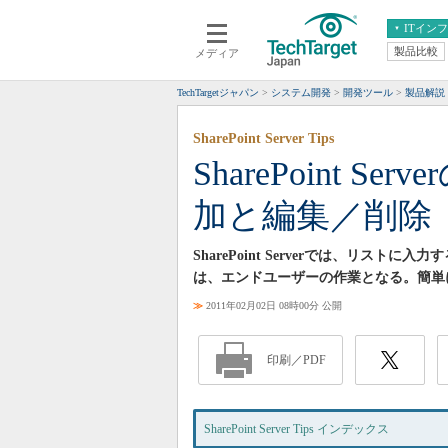
ITイン
製品比較
メディア
クラウド
エンタープライズ
ERP
仮想化
TechTargetジャパン
システム開発
開発ツール
製品解説
データ分析
サーバ＆ストレージ
SharePoint Server Tips
CX
スマートモバイル
SharePoint 
情報系システム
ネットワーク
加と編集／削除
システム運用管理
SharePoint Serverでは、リ
は、エンドユーザーの作業となる。簡単
≫
2011年02月02日 08時00分 公開
印刷／PDF
SharePoint Server Tips インデックス