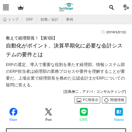
トップ
ERP
財務／会計
事例
2011年5月11日
教えて経理部長！【第1回】
自動化がポイント、決算早期化に必要な会計シス
テムの要件とは
ERPの選定、導入で重要な役割を果たす経理部。情報システム部
のERP担当者は経理部の業務プロセスや要件を理解することが重
要だ。上場企業で経理部長を務めた公認会計士がERPについての
疑問に答える。
[五島伸二，アドバ・コンサルティング]
PC用表示
関連情報
Share
Post
LINE
Hatena