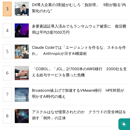
DX導入企業の3割超がむしろ「負担増」 9割が陥る“内
製化のわな”
多要素認証導入済みでもランサムウェア被害に 復旧費
用は平均2億7000万円
Claude Codeでは「エージェントを作るな、スキルを作
れ」 Anthropicが示すAI構築術
「COBOL」「JCL」計7000本のAWS移行 2000社を支
える給与サービスを襲った危機
Broadcom値上げで加速するVMware移行 HPE幹部が
明かすAI時代の備え
アスクルはなぜ侵害されたのか クラウドの安全神話を
崩す「例外」の正体