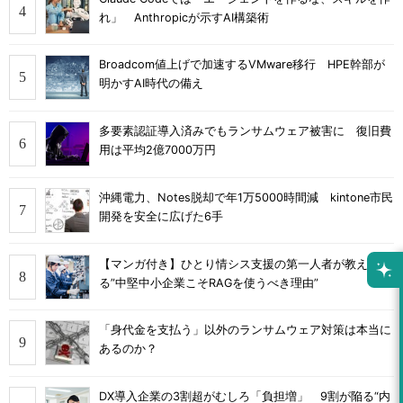
れ」 Anthropicが示すAI構築術
Broadcom値上げで加速するVMware移行 HPE幹部が
明かすAI時代の備え
多要素認証導入済みでもランサムウェア被害に 復旧費
用は平均2億7000万円
沖縄電力、Notes脱却で年1万5000時間減 kintone市民
開発を安全に広げた6手
【マンガ付き】ひとり情シス支援の第一人者が教え
る”中堅中小企業こそRAGを使うべき理由”
「身代金を支払う」以外のランサムウェア対策は本当に
あるのか？
DX導入企業の3割超がむしろ「負担増」 9割が陥る“内