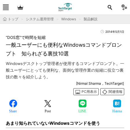
トップ
システム運用管理
Windows
製品解説
2014年5月1日
“DOS窓”で時間を短縮
一般ユーザーにも便利なWindowsコマンドプロン
プト 知られざる裏技10選
Windowsデスクトップ管理者が使用するコマンドプロンプト。一
般ユーザーにとっても便利な、面倒な管理作業の短縮に役立つ裏
技の数々を紹介しよう。
[Nirmal Sharma，TechTarget]
PC用表示
関連情報
Share
Post
LINE
Hatena
あまり知られていないWindowsコマンドを使う