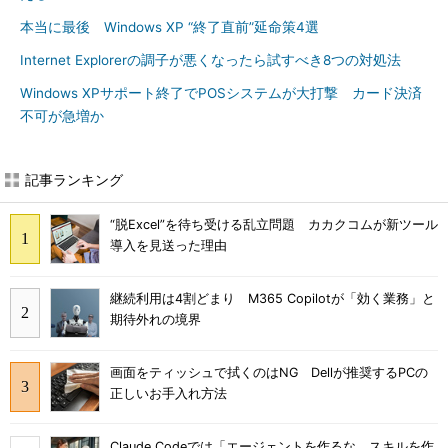
本当に最後 Windows XP “終了直前”延命策4選
Internet Explorerの調子が悪くなったら試すべき8つの対処法
Windows XPサポート終了でPOSシステムが大打撃 カード決済
不可が急増か
記事ランキング
“脱Excel”を待ち受ける乱立問題 カカクコムが新ツール
導入を見送った理由
継続利用は4割どまり M365 Copilotが「効く業務」と
期待外れの境界
画面をティッシュで拭くのはNG Dellが推奨するPCの
正しいお手入れ方法
Claude Codeでは「エージェントを作るな、スキルを作