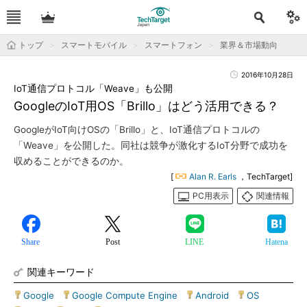
トップ
スマートモバイル
スマートフォン
業界＆市場動向
2016年10月28日
IoT通信プロトコル「Weave」も公開
GoogleのIoT用OS「Brillo」はどう活用できる？
GoogleがIoT向けOSの「Brillo」と、IoT通信プロトコルの
「Weave」を公開した。同社は競争が激化するIoT分野で成功を
収めることができるのか。
[
Alan R. Earls
，TechTarget]
PC用表示
関連情報
Share
Post
LINE
Hatena
関連キーワード
Google
|
Google Compute Engine
|
Android
|
OS
|