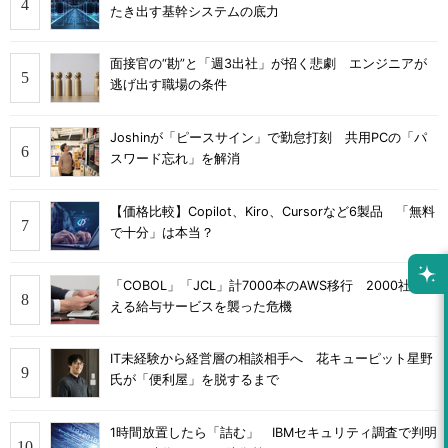
たき出す基幹システムの底力
面接官の“勘”と「週3出社」が招く悲劇 エンジニアが
逃げ出す職場の条件
Joshinが「ピースサイン」で勤怠打刻 共用PCの「パ
スワード忘れ」を解消
【価格比較】Copilot、Kiro、Cursorなど6製品 「無料
で十分」は本当？
「COBOL」「JCL」計7000本のAWS移行 2000社を支
える給与サービスを襲った危機
IT未経験から経営層の相談相手へ 花キューピット星野
氏が「便利屋」を脱するまで
1時間放置したら「詰む」 IBMセキュリティ調査で判明