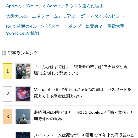
Appleの「iCloud」がGoogleクラウドを選んだ理由
大阪ガスの「エネファーム」に学ぶ、IoTマネタイズのヒント
IoTで普通のポンプが「スマートポンプ」に変身？ 重電大手
Schneiderが挑戦
記事ランキング
「こんなはずでは」 製造業の若手は“アナログな現
場”に幻滅して辞めていく
Microsoft 365の知られざる5つの裏口 パスワードを
変えても攻撃者は消えない
継続利用は4割どまり M365 Copilotが「効く業務」と
期待外れの境界
メインフレームは死なず AI活用で20年来の高収益をた