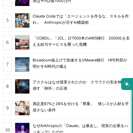
用は平均2億7000万円
Claude Codeでは「エージェントを作るな、スキルを作
れ」 Anthropicが示すAI構築術
「COBOL」「JCL」計7000本のAWS移行 2000社を支
える給与サービスを襲った危機
Broadcom値上げで加速するVMware移行 HPE幹部が
明かすAI時代の備え
アスクルはなぜ侵害されたのか クラウドの安全神話を
崩す「例外」の正体
満足度87%と28%を分ける「尊重」 情シスが人材を手
放さない条件
なぜAnthropicの「Claude」は暴走し、現実の企業をハ
ッキングしたのか