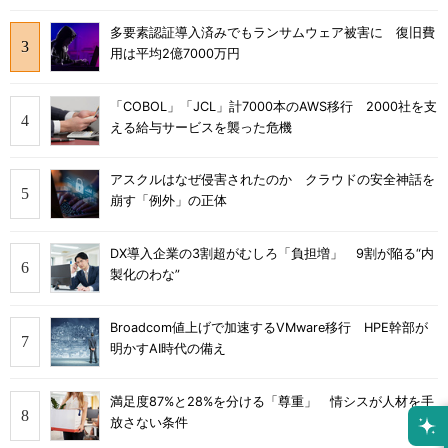
多要素認証導入済みでもランサムウェア被害に 復旧費
用は平均2億7000万円
「COBOL」「JCL」計7000本のAWS移行 2000社を支
える給与サービスを襲った危機
アスクルはなぜ侵害されたのか クラウドの安全神話を
崩す「例外」の正体
DX導入企業の3割超がむしろ「負担増」 9割が陥る“内
製化のわな”
Broadcom値上げで加速するVMware移行 HPE幹部が
明かすAI時代の備え
満足度87%と28%を分ける「尊重」 情シスが人材を手
放さない条件