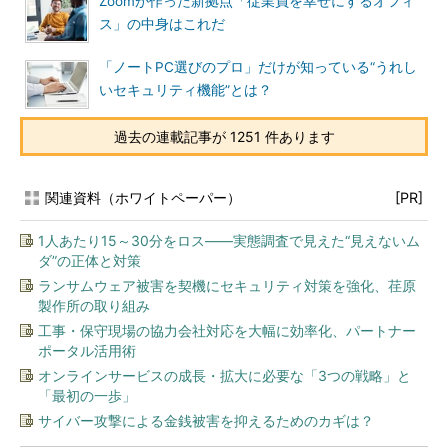
Zoomが作った新拠点「従業員を幸せにするオフィ
ス」の中身はこれだ
「ノートPC選びのプロ」だけが知っている“うれし
いセキュリティ機能”とは？
過去の連載記事が 1251 件あります
関連資料（ホワイトペーパー）
[PR]
1人あたり15～30分をロス――実態調査で見えた“見えないム
ダ”の正体と対策
ランサムウェア被害を契機にセキュリティ対策を強化、荏原
製作所の取り組み
工事・保守現場の協力会社対応を大幅に効率化、パートナー
ポータル活用術
オンラインサービスの成長・拡大に必要な「3つの戦略」と
「最初の一歩」
サイバー攻撃による金銭被害を抑えるためのカギは？