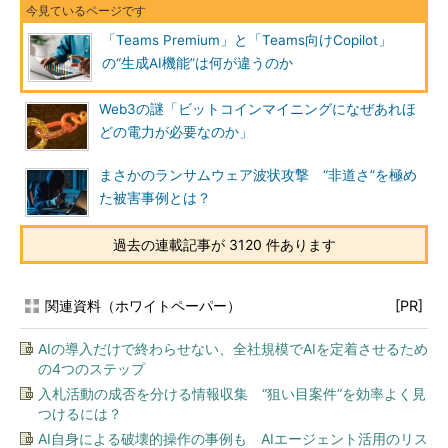
「Teams Premium」と「Teams向けCopilot」
の“生成AI機能”は何が違うのか
Web3の謎「ビットコインマイニングになぜあれほ
どの電力が必要なのか」
まさかのランサムウェア波状攻撃 “非道さ”を極め
た被害事例とは？
過去の連載記事が 3120 件あります
関連資料（ホワイトペーパー）
[PR]
AIの導入だけで終わらせない、全社規模でAIを定着させるため
の4つのステップ
入札活動の成否を分ける情報収集 “狙い目案件”を効率よく見
つけるには？
AI自身による破壊的操作の事例も AIエージェント活用のリス