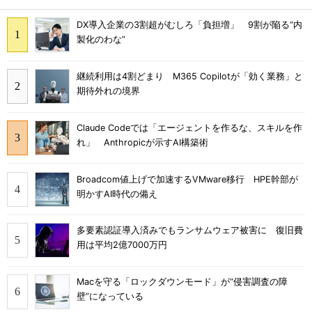
DX導入企業の3割超がむしろ「負担増」 9割が陥る“内
製化のわな”
継続利用は4割どまり M365 Copilotが「効く業務」と
期待外れの境界
Claude Codeでは「エージェントを作るな、スキルを作
れ」 Anthropicが示すAI構築術
Broadcom値上げで加速するVMware移行 HPE幹部が
明かすAI時代の備え
多要素認証導入済みでもランサムウェア被害に 復旧費
用は平均2億7000万円
Macを守る「ロックダウンモード」が“侵害調査の障
壁”になっている