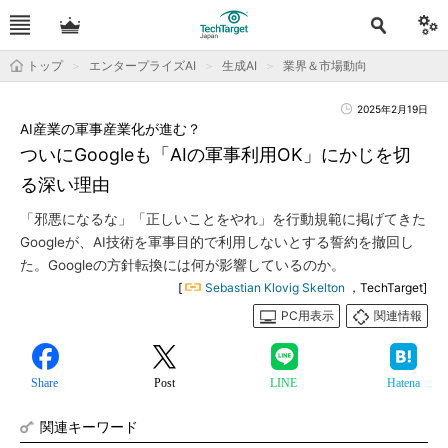
トップ
エンタープライズAI
生成AI
業界＆市場動向
2025年2月19日
AI産業の軍事産業化が進む？
ついにGoogleも「AIの軍事利用OK」にかじを切
る深い理由
「邪悪になるな」「正しいことをやれ」を行動規範に掲げてきた
Googleが、AI技術を軍事目的で利用しないとする誓約を撤回し
た。Googleの方針転換には何が影響しているのか。
[
Sebastian Klovig Skelton
，TechTarget]
PC用表示
関連情報
Share
Post
LINE
Hatena
関連キーワード