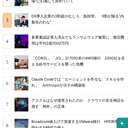
場”に幻滅して辞めていく
DX導入企業の3割超がむしろ「負担増」 9割が陥る“内
製化のわな”
多要素認証導入済みでもランサムウェア被害に 復旧費
用は平均2億7000万円
「COBOL」「JCL」計7000本のAWS移行 2000社を支
える給与サービスを襲った危機
Claude Codeでは「エージェントを作るな、スキルを作
れ」 Anthropicが示すAI構築術
アスクルはなぜ侵害されたのか クラウドの安全神話を
崩す「例外」の正体
Broadcom値上げで加速するVMware移行 HPE幹部が
明かすAI時代の備え