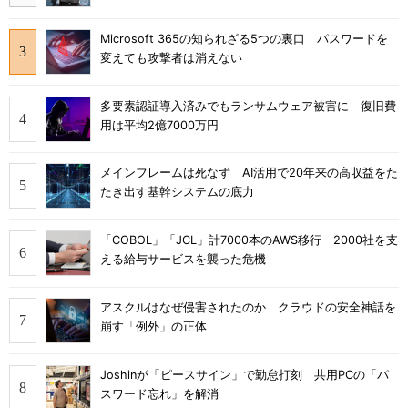
Microsoft 365の知られざる5つの裏口 パスワードを
変えても攻撃者は消えない
多要素認証導入済みでもランサムウェア被害に 復旧費
用は平均2億7000万円
メインフレームは死なず AI活用で20年来の高収益をた
たき出す基幹システムの底力
「COBOL」「JCL」計7000本のAWS移行 2000社を支
える給与サービスを襲った危機
アスクルはなぜ侵害されたのか クラウドの安全神話を
崩す「例外」の正体
Joshinが「ピースサイン」で勤怠打刻 共用PCの「パ
スワード忘れ」を解消