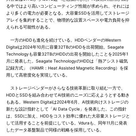
る中ではより高いコンピューティング性能が求められ、それには
より多くの電力が必要となる。大容量SSDを活用してストレージ
アレイを集約することで、物理的な設置スペースや電力負荷を抑
えられる可能性がある。
一方のHDDも進化を続けている。HDDベンダーのWestern
Digitalは2024年10月に容量32TBのHDDを出荷開始。Seagate
Technologyも容量32TBのHDDの出荷を開始したことを2025年1
月に発表した。Seagate TechnologyのHDDは「熱アシスト磁気
記録方式」（HAMR：Heat Assisted Magnetic Recording）を採
用して高密度化を実現している。
ストレージベンダーがさらなる技術革新に取り組む一方で、
HDDとSSDを組み合わせてAI技術のニーズに応えようとする動き
もある。Western Digitalは2024年6月、AI技術向けストレージの
新たな設計指針として「AI Data Cycle」を発表した。この指針
は、SSDに加え、HDDをコスト効率に優れた大容量ストレージと
して活用することを前提にしている。Vduraも、同年11月に発表
したデータ基盤製品で同様の戦略を採用している。