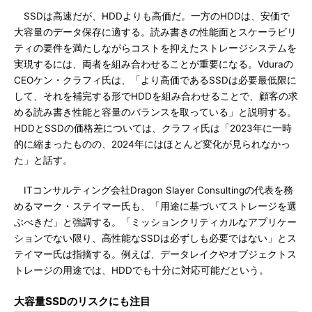
SSDは高速だが、HDDよりも高価だ。一方のHDDは、安価で
大容量のデータ保存に適する。読み書きの性能面とスケーラビリ
ティの要件を満たしながらコストを抑えたストレージシステムを
実現するには、両者を組み合わせることが重要になる。Vduraの
CEOケン・クラフィ氏は、「より高価であるSSDは必要最低限に
して、それを補完する形でHDDを組み合わせることで、顧客の求
める読み書き性能と容量のバランスを取っている」と説明する。
HDDとSSDの価格差については、クラフィ氏は「2023年に一時
的に縮まったものの、2024年にはほとんど変化が見られなかっ
た」と話す。
ITコンサルティング会社Dragon Slayer Consultingの代表を務
めるマーク・ステイマー氏も、「用途に基づいてストレージを選
ぶべきだ」と強調する。「ミッションクリティカルなアプリケー
ションでない限り、高性能なSSDは必ずしも必要ではない」とス
テイマー氏は指摘する。例えば、データレイクやオブジェクトス
トレージの用途では、HDDでも十分に対応可能だという。
大容量SSDのリスクにも注目