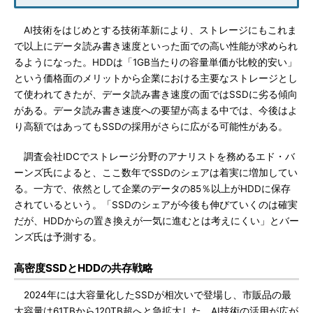
AI技術をはじめとする技術革新により、ストレージにもこれま
で以上にデータ読み書き速度といった面での高い性能が求められ
るようになった。HDDは「1GB当たりの容量単価が比較的安い」
という価格面のメリットから企業における主要なストレージとし
て使われてきたが、データ読み書き速度の面ではSSDに劣る傾向
がある。データ読み書き速度への要望が高まる中では、今後はよ
り高額ではあってもSSDの採用がさらに広がる可能性がある。
調査会社IDCでストレージ分野のアナリストを務めるエド・バ
ーンズ氏によると、ここ数年でSSDのシェアは着実に増加してい
る。一方で、依然として企業のデータの85％以上がHDDに保存
されているという。「SSDのシェアが今後も伸びていくのは確実
だが、HDDからの置き換えが一気に進むとは考えにくい」とバー
ンズ氏は予測する。
高密度SSDとHDDの共存戦略
2024年には大容量化したSSDが相次いで登場し、市販品の最
大容量は61TBから120TB超へと急拡大した。AI技術の活用が広が