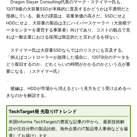
Dragon Slayer Consulting代表のマーク・ステイマー氏も、
120TB級の大容量SSDが本格的に普及するかどうかは不透明だと
指摘している。最大の課題は、容量単価の高さだ。SSDにせよ
HDDにせよ、大容量の製品は主にハイパースケーラー（大規模デ
ータセンターを運営する事業者）向けであり、コストの観点で見
れば一般企業における採用は限定的だと言わざるを得ない。
ステイマー氏は大容量SSDならではのリスクにも言及する。
「例えばコントローラーが故障した場合に、120TB分のデータを
どう復旧するのか、どれくらいの時間がかかるのかという点が重
要になる」（ステイマー氏）
後編は、HDDが市場から消えるという見方をどう受け止めるべ
きなのかを解説する。
TechTarget発 先取りITトレンド
米国Informa TechTargetの豊富な記事の中から、最新技術解
説や注目分野の製品比較、海外企業のIT製品導入事例などを厳
選してお届けします。