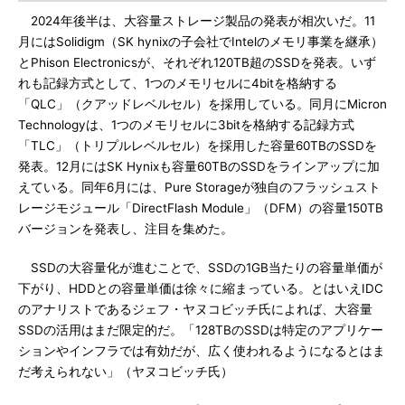
2024年後半は、大容量ストレージ製品の発表が相次いだ。11
月にはSolidigm（SK hynixの子会社でIntelのメモリ事業を継承）
とPhison Electronicsが、それぞれ120TB超のSSDを発表。いず
れも記録方式として、1つのメモリセルに4bitを格納する
「QLC」（クアッドレベルセル）を採用している。同月にMicron
Technologyは、1つのメモリセルに3bitを格納する記録方式
「TLC」（トリプルレベルセル）を採用した容量60TBのSSDを
発表。12月にはSK Hynixも容量60TBのSSDをラインアップに加
えている。同年6月には、Pure Storageが独自のフラッシュスト
レージモジュール「DirectFlash Module」（DFM）の容量150TB
バージョンを発表し、注目を集めた。
SSDの大容量化が進むことで、SSDの1GB当たりの容量単価が
下がり、HDDとの容量単価は徐々に縮まっている。とはいえIDC
のアナリストであるジェフ・ヤヌコビッチ氏によれば、大容量
SSDの活用はまだ限定的だ。「128TBのSSDは特定のアプリケー
ションやインフラでは有効だが、広く使われるようになるとはま
だ考えられない」（ヤヌコビッチ氏）