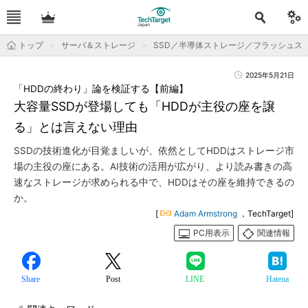
トップ
サーバ＆ストレージ
SSD／半導体ストレージ／フラッシュス
2025年5月21日
「HDDの終わり」論を検証する【前編】
大容量SSDが登場しても「HDDが主役の座を譲
る」とは言えない理由
SSDの技術進化が目覚ましいが、依然としてHDDはストレージ市
場の主役の座にある。AI技術の活用が広がり、より読み書きの高
速なストレージが求められる中で、HDDはその座を維持できるの
か。
[
Adam Armstrong
，TechTarget]
PC用表示
関連情報
Share
Post
LINE
Hatena