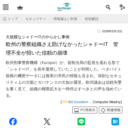
トップ
セキュリティ
情報漏えい対策
技術解説
2026年5月12日
大規模なシャドーITのやらかし事例
欧州の警察組織さえ防げなかったシャドーIT 管
理不全が招いた信頼の崩壊
欧州刑事警察機構（Europol）が、規制当局の監視を逃れる形で
「シャドーIT」を長年運用していたことが判明した。ペタバイト
規模の機密データには無実の市民の情報も含まれ、深刻なセキュ
リティ上の欠陥とガバナンスの欠如が露呈。欧州議会は信頼失墜
を重く見て、組織の権限拡大を一時停止すべきとの声を強めてい
る。
[
Bill Goodwin
，Computer Weekly]
PC用表示
関連情報