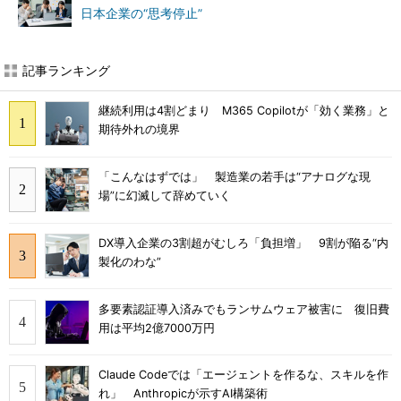
日本企業の“思考停止”
記事ランキング
継続利用は4割どまり M365 Copilotが「効く業務」と
期待外れの境界
「こんなはずでは」 製造業の若手は“アナログな現
場”に幻滅して辞めていく
DX導入企業の3割超がむしろ「負担増」 9割が陥る“内
製化のわな”
多要素認証導入済みでもランサムウェア被害に 復旧費
用は平均2億7000万円
Claude Codeでは「エージェントを作るな、スキルを作
れ」 Anthropicが示すAI構築術