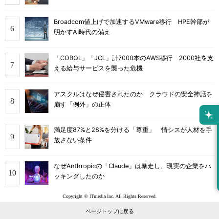
Broadcom値上げで加速するVMware移行 HPE幹部が
明かすAI時代の備え
「COBOL」「JCL」計7000本のAWS移行 2000社を支
える給与サービスを襲った危機
アスクルはなぜ侵害されたのか クラウドの安全神話を
崩す「例外」の正体
満足度87%と28%を分ける「尊重」 情シスが人材を手
放さない条件
なぜAnthropicの「Claude」は暴走し、現実の企業をハ
ッキングしたのか
Copyright © ITmedia Inc. All Rights Reserved.
ページトップに戻る