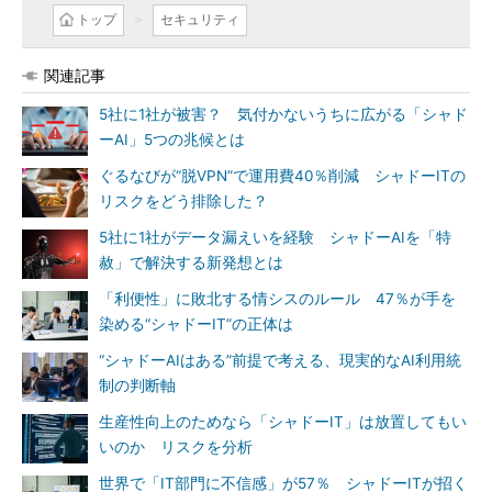
トップ
セキュリティ
関連記事
5社に1社が被害？ 気付かないうちに広がる「シャド
ーAI」5つの兆候とは
ぐるなびが“脱VPN”で運用費40％削減 シャドーITの
リスクをどう排除した？
5社に1社がデータ漏えいを経験 シャドーAIを「特
赦」で解決する新発想とは
「利便性」に敗北する情シスのルール 47％が手を
染める“シャドーIT”の正体は
“シャドーAIはある”前提で考える、現実的なAI利用統
制の判断軸
生産性向上のためなら「シャドーIT」は放置してもい
いのか リスクを分析
世界で「IT部門に不信感」が57％ シャドーITが招く