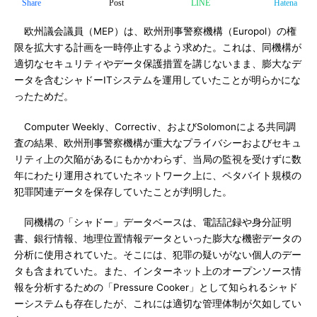
Share
Post
LINE
Hatena
欧州議会議員（MEP）は、欧州刑事警察機構（Europol）の権
限を拡大する計画を一時停止するよう求めた。これは、同機構が
適切なセキュリティやデータ保護措置を講じないまま、膨大なデ
ータを含むシャドーITシステムを運用していたことが明らかにな
ったためだ。
Computer Weekly、Correctiv、およびSolomonによる共同調
査の結果、欧州刑事警察機構が重大なプライバシーおよびセキュ
リティ上の欠陥があるにもかかわらず、当局の監視を受けずに数
年にわたり運用されていたネットワーク上に、ペタバイト規模の
犯罪関連データを保存していたことが判明した。
同機構の「シャドー」データベースは、電話記録や身分証明
書、銀行情報、地理位置情報データといった膨大な機密データの
分析に使用されていた。そこには、犯罪の疑いがない個人のデー
タも含まれていた。また、インターネット上のオープンソース情
報を分析するための「Pressure Cooker」として知られるシャド
ーシステムも存在したが、これには適切な管理体制が欠如してい