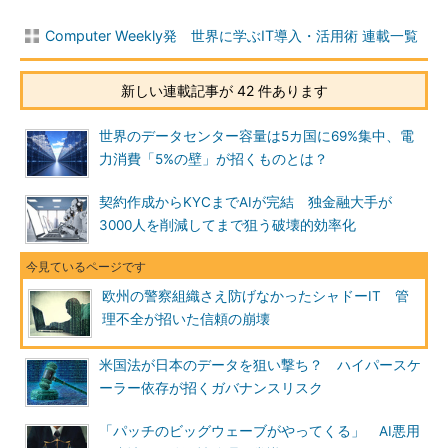
Computer Weekly発 世界に学ぶIT導入・活用術 連載一覧
新しい連載記事が 42 件あります
世界のデータセンター容量は5カ国に69%集中、電
力消費「5%の壁」が招くものとは？
契約作成からKYCまでAIが完結 独金融大手が
3000人を削減してまで狙う破壊的効率化
欧州の警察組織さえ防げなかったシャドーIT 管
理不全が招いた信頼の崩壊
米国法が日本のデータを狙い撃ち？ ハイパースケ
ーラー依存が招くガバナンスリスク
「パッチのビッグウェーブがやってくる」 AI悪用