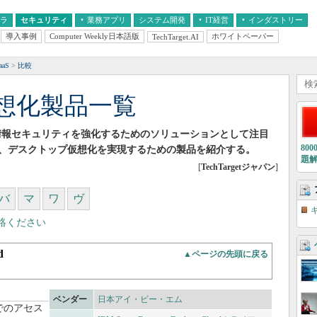
フラ
セキュリティ
業務アプリ
システム開発
IT経営
インダストリー
導入事例
Computer Weekly日本語版
ホワイトペーパー
TechTarget.AI
AI
経営とIT
医療IT
中堅・中小企業とIT
教育IT
aS
比較
想化製品一覧
情報セキュリティを強化するためのソリューションとして注目
80
、デスクトップ仮想化を実現するための製品を紹介する。
題
[
TechTargetジャパン
]
バ
マ
ワ
ヴ
絡ください
d
▲ページの先頭に戻る
ベンダー
日本アイ・ビー・エム
でのアセス