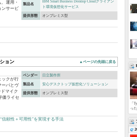
IBM Smart Business Desktop Cloudクライアン
入、運用・
製品名
ト環境仮想化サービス
ョンサービ
提供形態
オンプレミス型
ション
▲ページの先頭に戻る
ベンダー
日立製作所
ェックが行
製品名
安心デスクトップ仮想化ソリューション
サーバとヴ
レンドマイク
提供形態
オンプレミス型
、無償評価ライセ
「T
っ
“信頼性＋可用性”を実現する手法
2