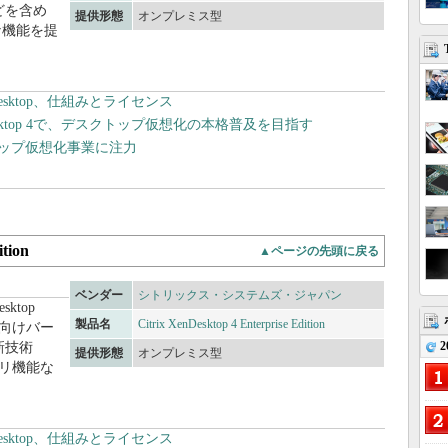
どを含め
提供形態
オンプレミス型
な機能を提
Desktop、仕組みとライセンス
enDesktop 4で、デスクトップ仮想化の本格普及を目指す
トップ仮想化事業に注力
ition
▲ページの先頭に戻る
ベンダー
シトリックス・システムズ・ジャパン
ktop
製品名
Citrix XenDesktop 4 Enterprise Edition
イズ向けバー
2
新技術
提供形態
オンプレミス型
バリ機能な
Desktop、仕組みとライセンス