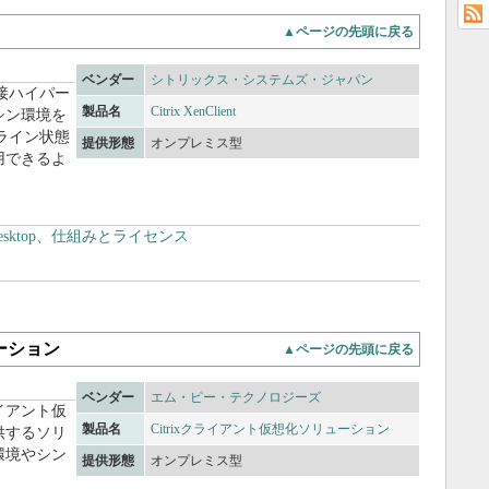
▲ページの先頭に戻る
ベンダー
シトリックス・システムズ・ジャパン
接ハイパー
製品名
Citrix XenClient
シン環境を
ライン状態
提供形態
オンプレミス型
用できるよ
Desktop、仕組みとライセンス
ューション
▲ページの先頭に戻る
ベンダー
エム・ピー・テクノロジーズ
イアント仮
製品名
Citrixクライアント仮想化ソリューション
供するソリ
環境やシン
提供形態
オンプレミス型