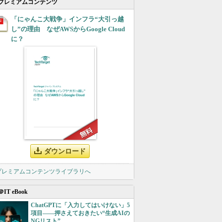
プレミアムコンテンツ
「にゃんこ大戦争」インフラ“大引っ越
し”の理由 なぜAWSからGoogle Cloud
に？
ダウンロード
 プレミアムコンテンツライブラリへ
＠IT eBook
ChatGPTに「入力してはいけない」5
項目――押さえておきたい“生成AIの
NGリスト”