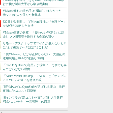
VMware離れがやっぱり加速 2500台のVM移
行に挑む製造大手から学ぶ現実解
VMware離れの決め手は“機能”ではなかった
情シス109人が選んだ新基準
320日を数週間に VMware移行の「無理ゲー」
をAWSが攻略した方法
VMware更新の異変 「使わないVCF 9」に課
金しつつ旧環境を維持する企業の狙い
リモートデスクトップでマイクが使えないとき
に“まず確認すべき設定”はこれだ
「脱VMware」だけが正解じゃない 大混乱の
運用現場とJRAの“逆張り”戦略
「macOSをDaaSで利用」が現実に それでも喜
んではいけない理由
「Azure Virtual Desktop」（AVD）と「オンプレ
ミスVDI」の違いを徹底比較
”脱VMware”にOpenShiftが選ばれる理由 先行
事例に学ぶコスト回避策
旧インフラの“高コスト体質”に悩む大手銀行
VMとコンテナ「一元管理」の勝算