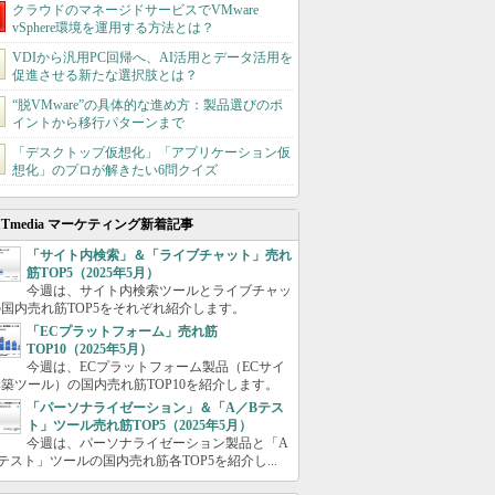
クラウドのマネージドサービスでVMware
vSphere環境を運用する方法とは？
VDIから汎用PC回帰へ、AI活用とデータ活用を
促進させる新たな選択肢とは？
“脱VMware”の具体的な進め方：製品選びのポ
イントから移行パターンまで
「デスクトップ仮想化」「アプリケーション仮
想化」のプロが解きたい6問クイズ
ITmedia マーケティング新着記事
「サイト内検索」＆「ライブチャット」売れ
筋TOP5（2025年5月）
今週は、サイト内検索ツールとライブチャッ
国内売れ筋TOP5をそれぞれ紹介します。
「ECプラットフォーム」売れ筋
TOP10（2025年5月）
今週は、ECプラットフォーム製品（ECサイ
築ツール）の国内売れ筋TOP10を紹介します。
「パーソナライゼーション」＆「A／Bテス
ト」ツール売れ筋TOP5（2025年5月）
今週は、パーソナライゼーション製品と「A
テスト」ツールの国内売れ筋各TOP5を紹介し...