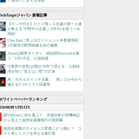
ナ環境だと言える理由
TechTargetジャパン 新着記事
【マンガ付き】ひとり情シス支援の第一人者
が教える”中堅中小企業こそRAGを使うべき
理由”
Uber Eatsに学ぶAIエージェント本番運用術
1万都市の料理画像を自己修復
Azureは限界ギリギリ 絶好調Microsoftを襲
う「GPU不足」の深刻度
IT業界の女性は9割が10年で消える 人材枯
渇を招く“見えない壁”の正体
米「AIキルスイッチ法案」 情シスが今から
備える5つのリスク回避策
ホワイトペーパーランキング
026/08/08 UPDATE
脱VMwareに何を選ぶ？ 市場分析や実機検証
から見えた仮想化基盤移行の現実解
仮想化基盤のライセンス変更にどう挑む？ コ
スト増とリスクを抑える移行策