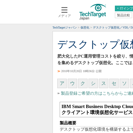
ITイン
製品比較
メディア
クラウド
エンタープライズ
ERP
仮想化
TechTargetジャパン
仮想化
デスクトップ仮想化／VDI／Da
データ分析
サーバ＆ストレージ
デスクトップ仮
CX
スマートモバイル
情報系システム
ネットワーク
肥大化したPC運用管理コストを絞り、
システム運用管理
を集めるデスクトップ仮想化。ここでは
≫
2010年10月20日 18時36分 公開
ア
ウ
ク
シ
ス
セ
ソ
»
製品登録ご希望の方はこちらからご連
IBM Smart Business Desktop Clou
クライアント環境仮想化サービス
製品概要
デスクトップ仮想化環境を構築する上