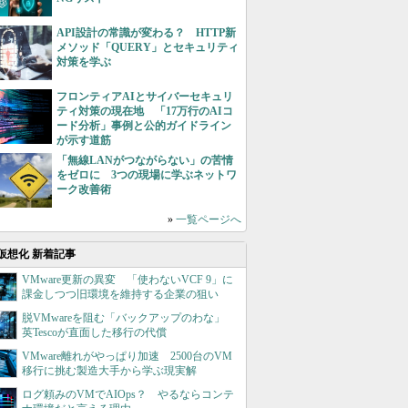
API設計の常識が変わる？ HTTP新
メソッド「QUERY」とセキュリティ
対策を学ぶ
フロンティアAIとサイバーセキュリ
ティ対策の現在地 「17万行のAIコ
ード分析」事例と公的ガイドライン
が示す道筋
「無線LANがつながらない」の苦情
をゼロに 3つの現場に学ぶネットワ
ーク改善術
»
一覧ページへ
仮想化 新着記事
VMware更新の異変 「使わないVCF 9」に
課金しつつ旧環境を維持する企業の狙い
脱VMwareを阻む「バックアップのわな」
英Tescoが直面した移行の代償
VMware離れがやっぱり加速 2500台のVM
移行に挑む製造大手から学ぶ現実解
ログ頼みのVMでAIOps？ やるならコンテ