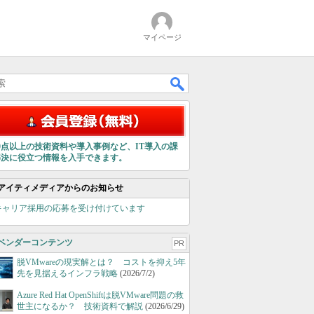
マイページ
00点以上の技術資料や導入事例など、IT導入の課
解決に役立つ情報を入手できます。
アイティメディアからのお知らせ
キャリア採用の応募を受け付けています
ベンダーコンテンツ
PR
脱VMwareの現実解とは？ コストを抑え5年
先を見据えるインフラ戦略
(2026/7/2)
Azure Red Hat OpenShiftは脱VMware問題の救
世主になるか？ 技術資料で解説
(2026/6/29)