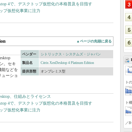
enDesktop 4で、デスクトップ仮想化の本格普及を目指す
トップ仮想化事業に注力
ion
▲ページの先頭に戻る
ベンダー
シトリックス・システムズ・ジャパン
ktop
製品名
Citrix XenDesktop 4 Platinum Edition
ション。セキ
機能などを
提供形態
オンプレミス型
リューショ
トの
Desktop、仕組みとライセンス
ト構
enDesktop 4で、デスクトップ仮想化の本格普及を目指す
トップ仮想化事業に注力
／B