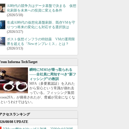
AI時代の競争力はデータ基盤で決まる 仮想
化刷新を未来への投資に変える条件
(2026/5/18)
生成AI時代の仮想化基盤刷新、既存VMを守
りつつ将来の変化にも対応する選択肢は
(2026/3/27)
ポスト仮想インフラの特効薬 VMの運用限
界を超える「Newオンプレミス」とは？
(2026/3/13)
From Informa TechTarget
瞬時にM365が乗っ取られる
――全社員に周知すべき“新フ
ィッシング”の教訓
MFA（多要素認証）を入れた
から安心という常識が崩れ去
っている。フィッシング集団
ycoon2FA」が摘発されたが、脅威が完全になくな
たというわけではない。
アクセスランキング
026/08/08 UPDATE