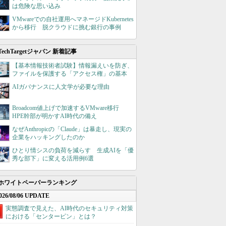
は危険な思い込み
VMwareでの自社運用へマネージドKubernetes
から移行 脱クラウドに挑む銀行の事例
TechTargetジャパン 新着記事
【基本情報技術者試験】情報漏えいを防ぎ、
ファイルを保護する「アクセス権」の基本
AIガバナンスに人文学が必要な理由
Broadcom値上げで加速するVMware移行
HPE幹部が明かすAI時代の備え
なぜAnthropicの「Claude」は暴走し、現実の
企業をハッキングしたのか
ひとり情シスの負荷を減らす 生成AIを「優
秀な部下」に変える活用例6選
ホワイトペーパーランキング
026/08/06 UPDATE
実態調査で見えた、AI時代のセキュリティ対策
における「センターピン」とは？