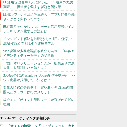
PC運用管理者1030人に聞いた「PC運用の実態
調査」、担当者を悩ます課題と解決策
LINEヤフーが挑んだMac導入 アプリ開発や働
き方はどう変わったのか？
既存資産を生かしつつ、データ活用基盤のイン
フラをモダン化する方法とは
インシデント解決を1週間から約1日に短縮、生
成AI×ITSMで実現する運用モデル
SNS認証や多要素認証も数分で実装、「顧客ア
イデンティティー管理」の変革術
JR西日本ITソリューションズが「監視業務の属
人化」を解消した方法とは？
3000台のPCのWindows Update配信を効率化、ハ
ウス食品が採用した方法とは？
変化の時代の最適解？ 買い取り型Officeの問
題点とクラウド移行のメリット
統合エンドポイント管理ツールが選ばれる10の
理由
ITmedia マーケティング新着記事
「サイト内検索」＆「ライブチャット」売れ