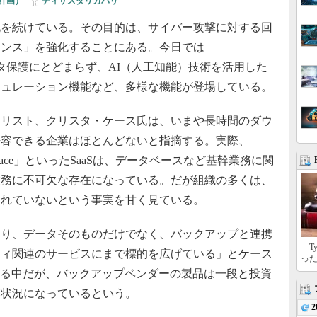
続計画）
|
ディザスタリカバリ
を続けている。その目的は、サイバー攻撃に対する回
エンス」を強化することにある。今日では
vice）のデータ保護にとどまらず、AI（人工知能）技術を活用した
ミュレーション機能など、多様な機能が登場している。
upのアナリスト、クリスタ・ケース氏は、いまや長時間のダウ
許容できる企業はほとんどないと指摘する。実際、
 Workspace」といったSaaSは、データベースなど基幹業務に関
業務に不可欠な存在になっている。だが組織の多くは、
護されていないという事実を甘く見ている。
り、データそのものだけでなく、バックアップと連携
「T
ティ関連のサービスにまで標的を広げている」とケース
っ
なる中だが、バックアップベンダーの製品は一段と投資
る状況になっているという。
2