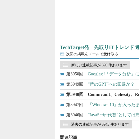
TechTarget発 先取りITトレンド
次回の掲載をメールで受け取る
新しい連載記事が 390 件あります
3950
Googleが「データ分析
3949
“昔のGPT”への回帰か？ O
3948
Commvault、Cohes
3947
「Windows 10」が入った
3946
“JavaScript代替”と
過去の連載記事が 3945 件あります
関連記事