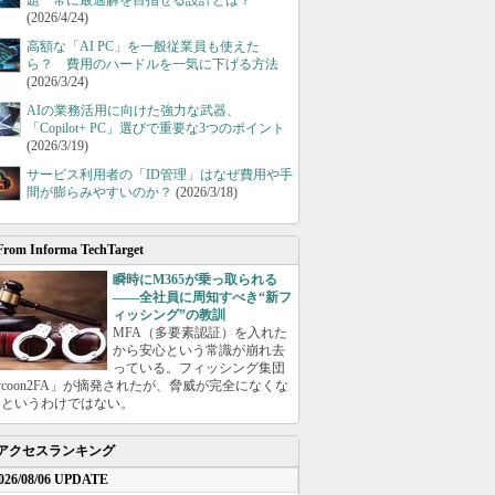
題 常に最適解を目指せる設計とは？
(2026/4/24)
高額な「AI PC」を一般従業員も使えた
ら？ 費用のハードルを一気に下げる方法
(2026/3/24)
AIの業務活用に向けた強力な武器、
「Copilot+ PC」選びで重要な3つのポイント
(2026/3/19)
サービス利用者の「ID管理」はなぜ費用や手
間が膨らみやすいのか？
(2026/3/18)
From Informa TechTarget
瞬時にM365が乗っ取られる
――全社員に周知すべき“新フ
ィッシング”の教訓
MFA（多要素認証）を入れた
から安心という常識が崩れ去
っている。フィッシング集団
ycoon2FA」が摘発されたが、脅威が完全になくな
たというわけではない。
アクセスランキング
026/08/06 UPDATE