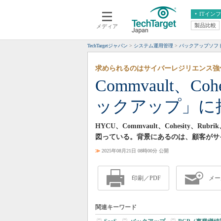
ITイン
製品比較
メディア
クラウド
エンタープライズ
ERP
仮想化
TechTargetジャパン
システム運用管理
バックアップソフ
データ分析
サーバ＆ストレージ
求められるのはサイバーレジリエンス強
CX
スマートモバイル
Commvault、Co
情報系システム
ネットワーク
ックアップ」に
システム運用管理
HYCU、Commvault、Cohesity、
図っている。背景にあるのは、顧客がサ
≫
2025年08月21日 08時00分 公開
印刷／PDF
メー
関連キーワード