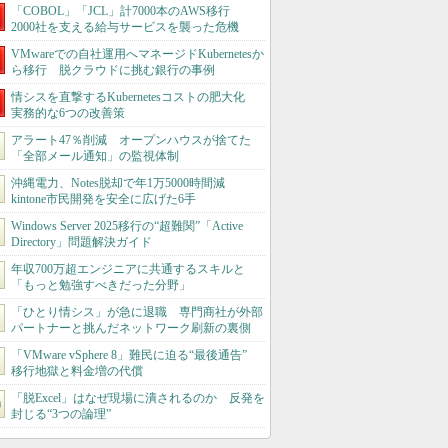
「COBOL」「JCL」計7000本のAWS移行
2000社を支える給与サービスを襲った危機
VMwareでの自社運用へマネージドKubernetesか
ら移行 脱クラウドに挑む銀行の事例
情シスを直撃するKubernetesコストの肥大化
実務的な6つの改善策
アラート47％削減 オープンハウスが捨てた
「全部メール通知」の監視体制
沖縄電力、Notes脱却で年1万5000時間減
kintone市民開発を安全に広げた6手
Windows Server 2025移行の“超難関”「Active
Directory」問題解決ガイド
年収700万超エンジニアに共通するスキルと
「もっと勉強すべきだった分野」
「ひとり情シス」が急に退職 専門商社が外部
パートナーと挑んだネットワーク刷新の裏側
「VMware vSphere 8」難民に迫る“最後通告”
移行地獄と料金増の代償
「脱Excel」はなぜ現場に潰されるのか 反発を
封じる“3つの論理”