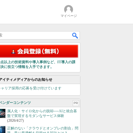
マイページ
00点以上の技術資料や導入事例など、IT導入の課
解決に役立つ情報を入手できます。
アイティメディアからのお知らせ
キャリア採用の応募を受け付けています
ベンダーコンテンツ
PR
属人化・サイロ化からの脱却──AIと統合基
盤で実現するモダンなサービス体験
(2026/4/27)
正解のない「クラウドとオンプレの割合」問