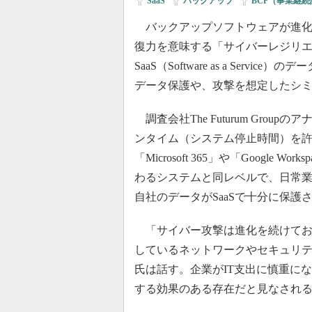
SaaS
|
バックアップ
|
BCP（事業継
バックアップソフトウェアが進化
復力を意味する「サイバーレジリ
SaaS（Software as a Ser
データ保護や、攻撃を想定したシ
調査会社The Futurum Gro
ンタイム（システム停止時間）を
「Microsoft 365」や「Google
わるシステムと同レベルで、日常
自社のデータがSaaSで十分に保
「サイバー攻撃は進化を続けてお
しているネットワークやセキュリ
氏は話す。企業がIT支出に慎重に
する効果のある存在だと見なされ