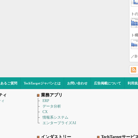
トの
ト構
／B
くあるご質問
TechTargetジャパンとは
お問い合わせ
広告掲載について
利用規
ティ
業務アプリ
ティ
ERP
データ分析
CX
情報系システム
エンタープライズAI
インダストリー
TechTargetサービ