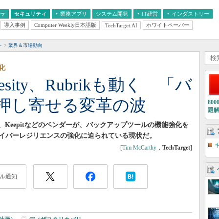
フラ
セキュリティ
業務アプリ
システム開発
IT経営
インダストリー
導入事例
Computer Weekly日本語版
ホワイトペーパー
TechTarget.AI
AI
経営とIT
医療IT
中堅・中小企業とIT
教育IT
ト
業界＆市場動向
化
hesity、Rubrikも動く 「バ
押し寄せる変革の波
80
題
Rubrik、Keepitなどのベンダーが、バックアップツールの機能強化を
イバーレジリエンスの強化に迫られている現状だ。
[
Tim McCarthy
，
TechTarget
]
ル通知