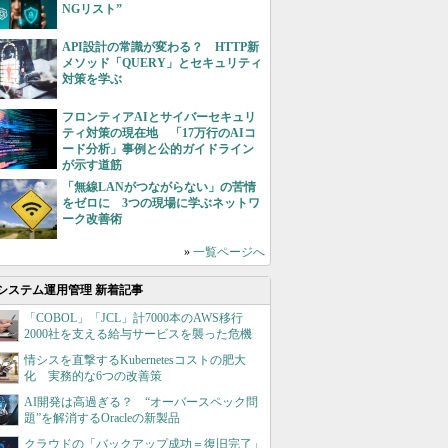
NGリスト”
API設計の常識が変わる？ HTTP新
メソッド「QUERY」とセキュリティ
対策を学ぶ
フロンティアAIとサイバーセキュリ
ティ対策の現在地 「17万行のAIコ
ード分析」事例と公的ガイドライン
が示す道筋
「無線LANがつながらない」の苦情
をゼロに 3つの現場に学ぶネットワ
ーク改善術
»
一覧ページへ
システム運用管理 新着記事
「COBOL」「JCL」計7000本のAWS移行
2000社を支える給与サービスを襲った危機
情シスを直撃するKubernetesコストの肥大
化 実務的な6つの改善策
AI開発は高過ぎる？ “オーバースペック問
題”を解消するOracleの新製品
クラウドの「バックアップ成功＝復旧完了」