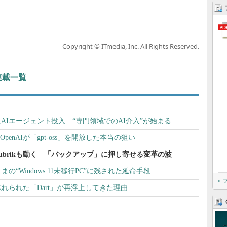
Copyright © ITmedia, Inc. All Rights Reserved.
 連載一覧
」にAIエージェント投入 “専門領域でのAI介入”が始まる
penAIが「gpt-oss」を開放した本当の狙い
ity、Rubrikも動く 「バックアップ」に押し寄せる変革の波
ままの“Windows 11未移行PC”に残された延命手段
»
しては忘れられた「Dart」が再浮上してきた理由