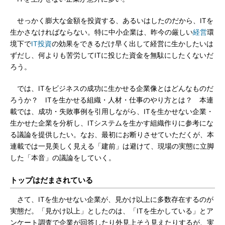
せっかく膨大な金額を投資する、あるいはしたのだから、ITを
生かさなければならない。特に中小企業は、昨今の厳しい
経営
環
境下で
IT投資
の効果をできるだけ早く出して経営に生かしたいは
ずだし、何よりも苦労してITに投じた資金を無駄にしたくないだ
ろう。
では、ITをビジネスの成功に生かせる企業像とはどんなものだ
ろうか？ ITを生かせる組織・人材・仕事のやり方とは？ 本連
載では、成功・失敗事例を引用しながら、ITを生かせない企業・
生かせた企業を分析し、ITシステムを生かす組織作りに参考にな
る議論を提供したい。なお、最初にお断りさせていただくが、本
連載では一見美しく見える「建前」は避けて、現場の実態に立脚
した「本音」の議論をしていく。
トップはだまされている
さて、ITを生かせない企業が、見かけ以上に多数存在するのが
実態だ。「見かけ以上」としたのは、「ITを生かしている」とア
ンケート調査で企業が回答したり外見上そう見えたりするが、実