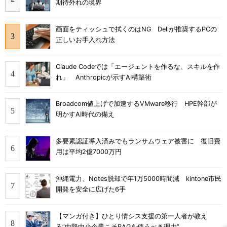
期待外れの境界
画面をティッシュで拭くのはNG Dellが推奨するPCの
正しいお手入れ方法
Claude Codeでは「エージェントを作るな、スキルを作
れ」 Anthropicが示すAI構築術
Broadcom値上げで加速するVMware移行 HPE幹部が
明かすAI時代の備え
多要素認証導入済みでもランサムウェア被害に 復旧費
用は平均2億7000万円
沖縄電力、Notes脱却で年1万5000時間減 kintone市民
開発を安全に広げた6手
【マンガ付き】ひとり情シス支援の第一人者が教え
る”中堅中小企業こそRAGを使うべき理由”