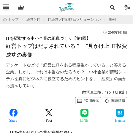
トップ
経営とIT
IT経営／IT戦略系ソリューション
事例
2010年6月1日
ITを駆動する中小企業の組織づくり【第1回】
経営トップはだまされている？ “見かけ上”IT投資
成功の裏側
アンケートなどで「経営にITをある程度生かしている」と答える
企業。しかし、それは本当なのだろうか？ 中小企業が情報シス
テムを真にビジネスに役立てるためのヒントを、「組織」の面か
ら提示していく。
[増岡直二郎，nao IT研究所]
PC用表示
関連情報
Share
Post
LINE
Hatena
ITを生かせない企業が意外に多い。