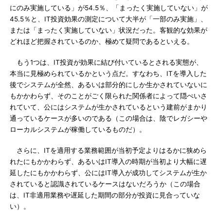
にのみ実施している」が54.5％、「まったく実施していない」が
45.5％と、IT投資効果の測定について大半が「一部のみ実施」、
または「まったく実施していない」状況だった。客観的な効果が
どれほど把握されているのか、極めて疑問であるといえる。
もう1つは、IT投資が効果に結び付いているとされる実態が、
本当に見極められているかという点だ。すなわち、ITを導入した
後でシステムが全然、あるいは部分的にしか生かされていないに
もかかわらず、そのことがごく限られた関係者によって隠ぺいさ
れていて、公にはシステムが生かされているという建前がまかり
通っているケースが多いのである（この場合は、陰でレガシーや
ローカルシステムが稼働しているものだ）。
さらに、ITを適用する業務範囲が当初予定よりはるかに狭めら
れたにもかかわらず、あるいはIT導入の時期が当初より大幅に遅
延したにもかかわらず、公にはIT導入が成功してシステムが生か
されていると認識されているケースはないだろうか（この場合
は、IT非適用業務や遅延した期間の部分が投資に見合っていな
い）。