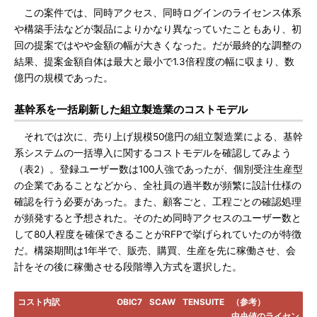
この案件では、同時アクセス、同時ログインのライセンス体系
や構築手法などが製品によりかなり異なっていたこともあり、初
回の提案ではやや金額の幅が大きくなった。だが最終的な調整の
結果、提案金額自体は最大と最小で1.3倍程度の幅に収まり、数
億円の規模であった。
基幹系を一括刷新した組立製造業のコストモデル
それでは次に、売り上げ規模50億円の組立製造業による、基幹
系システムの一括導入に関するコストモデルを確認してみよう
（表2）。登録ユーザー数は100人強であったが、個別受注生産型
の企業であることなどから、全社員の過半数が頻繁に設計仕様の
確認を行う必要があった。また、顧客ごと、工程ごとの確認処理
が頻発すると予想された。そのため同時アクセスのユーザー数と
して80人程度を確保できることがRFPで挙げられていたのが特徴
だ。構築期間は1年半で、販売、購買、生産を先に稼働させ、会
計をその後に稼働させる段階導入方式を選択した。
コスト内訳
OBIC7
SCAW
TENSUITE
（参考）
中央値のライセン