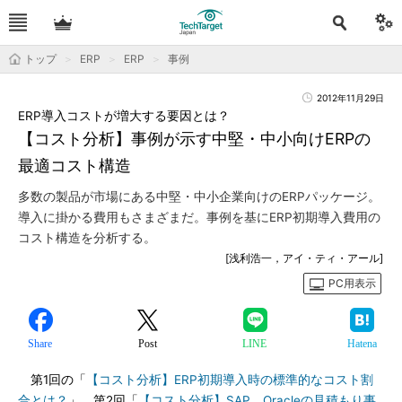
トップ
ERP
ERP
事例
2012年11月29日
ERP導入コストが増大する要因とは？
【コスト分析】事例が示す中堅・中小向けERPの
最適コスト構造
多数の製品が市場にある中堅・中小企業向けのERPパッケージ。
導入に掛かる費用もさまざまだ。事例を基にERP初期導入費用の
コスト構造を分析する。
[浅利浩一，アイ・ティ・アール]
PC用表示
Share
Post
LINE
Hatena
第1回の「
【コスト分析】ERP初期導入時の標準的なコスト割
合とは？
」、第2回「
【コスト分析】SAP、Oracleの見積もり事