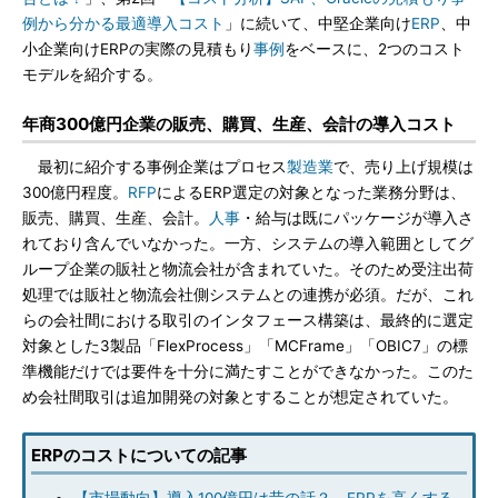
例から分かる最適導入コスト
」に続いて、中堅企業向け
ERP
、中
小企業向けERPの実際の見積もり
事例
をベースに、2つのコスト
モデルを紹介する。
年商300億円企業の販売、購買、生産、会計の導入コスト
最初に紹介する事例企業はプロセス
製造業
で、売り上げ規模は
300億円程度。
RFP
によるERP選定の対象となった業務分野は、
販売、購買、生産、会計。
人事
・給与は既にパッケージが導入さ
れており含んでいなかった。一方、システムの導入範囲としてグ
ループ企業の販社と物流会社が含まれていた。そのため受注出荷
処理では販社と物流会社側システムとの連携が必須。だが、これ
らの会社間における取引のインタフェース構築は、最終的に選定
対象とした3製品「FlexProcess」「MCFrame」「OBIC7」の標
準機能だけでは要件を十分に満たすことができなかった。このた
め会社間取引は追加開発の対象とすることが想定されていた。
ERPのコストについての記事