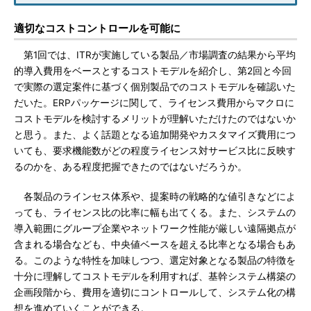
適切なコストコントロールを可能に
第1回では、ITRが実施している製品／市場調査の結果から平均
的導入費用をベースとするコストモデルを紹介し、第2回と今回
で実際の選定案件に基づく個別製品でのコストモデルを確認いた
だいた。ERPパッケージに関して、ライセンス費用からマクロに
コストモデルを検討するメリットが理解いただけたのではないか
と思う。また、よく話題となる追加開発やカスタマイズ費用につ
いても、要求機能数がどの程度ライセンス対サービス比に反映す
るのかを、ある程度把握できたのではないだろうか。
各製品のラインセス体系や、提案時の戦略的な値引きなどによ
っても、ライセンス比の比率に幅も出てくる。また、システムの
導入範囲にグループ企業やネットワーク性能が厳しい遠隔拠点が
含まれる場合なども、中央値ベースを超える比率となる場合もあ
る。このような特性を加味しつつ、選定対象となる製品の特徴を
十分に理解してコストモデルを利用すれば、基幹システム構築の
企画段階から、費用を適切にコントロールして、システム化の構
想を進めていくことができる。