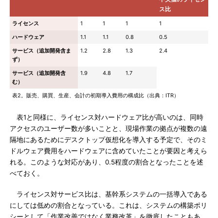
ス比
ライセンス
1
1
1
1
ハードウェア
1.1
1.1
0.8
0.5
サービス（追加開発含ま
1.2
2.8
1.3
2.4
ず）
サービス（追加開発含
1.9
4.8
1.7
む）
表2。販売、購買、生産、会計の初期導入費用の構成比（出典：ITR）
表1と同様に、ライセンス対ハードウェア比が高いのは、同時
アクセスのユーザー数が多いことと、現場作業の拠点が複数の遠
隔地にあるためにデスクトップ仮想化を導入する予定で、そのミ
ドルウェア費用をハードウェアに含めていたことが要因と考えら
れる。このような対応があり、0.5程度の割合となったことを述
べておく。
ライセンス対サービス比は、基幹系システムの一括導入である
にしては低めの割合となっている。これは、システムの構築ポリ
シーとして「作業改善ではなく業務改革」を徹底したこともあ