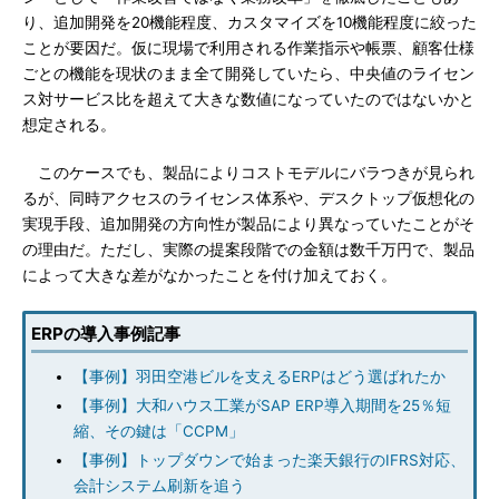
り、追加開発を20機能程度、カスタマイズを10機能程度に絞った
ことが要因だ。仮に現場で利用される作業指示や帳票、顧客仕様
ごとの機能を現状のまま全て開発していたら、中央値のライセン
ス対サービス比を超えて大きな数値になっていたのではないかと
想定される。
このケースでも、製品によりコストモデルにバラつきが見られ
るが、同時アクセスのライセンス体系や、デスクトップ仮想化の
実現手段、追加開発の方向性が製品により異なっていたことがそ
の理由だ。ただし、実際の提案段階での金額は数千万円で、製品
によって大きな差がなかったことを付け加えておく。
ERPの導入事例記事
【事例】羽田空港ビルを支えるERPはどう選ばれたか
【事例】大和ハウス工業がSAP ERP導入期間を25％短
縮、その鍵は「CCPM」
【事例】トップダウンで始まった楽天銀行のIFRS対応、
会計システム刷新を追う