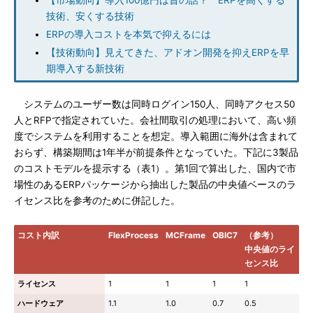
【市場動向】導入100億円は昔の話？ ERPを高くする
技術、安くする技術
ERPの導入コストを本気で抑えるには
【技術動向】見えてきた、アドオン開発を抑えERPを早
期導入する新技術
システムのユーザー数は同時ログイン150人、同時アクセス50
人とRFPで指定されていた。会社間取引の処理において、高い頻
度でシステムを利用することを想定。導入範囲に海外は含まれて
おらず、構築期間は1年半が前提条件となっていた。下記に3製品
のコストモデルを提示する（表1）。第1回で算出した、国内で市
場性のあるERPパッケージから抽出した製品の中央値ベースのラ
イセンス比を参考のために併記した。
コスト内訳
FlexProcess
MCFrame
OBIC7
（参考）
中央値のライ
センス比
ライセンス
1
1
1
1
ハードウェア
1.1
1.0
0.7
0.5