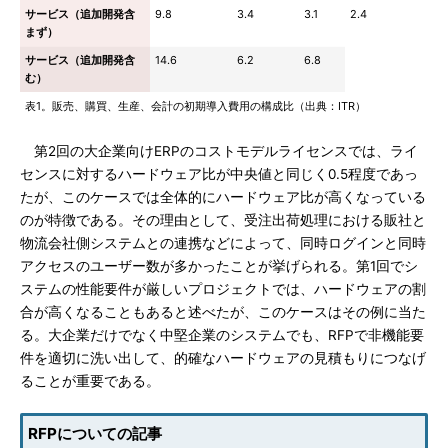
サービス（追加開発含
9.8
3.4
3.1
2.4
まず）
サービス（追加開発含
14.6
6.2
6.8
む）
表1。販売、購買、生産、会計の初期導入費用の構成比（出典：ITR）
第2回の大企業向けERPのコストモデルライセンスでは、ライ
センスに対するハードウェア比が中央値と同じく0.5程度であっ
たが、このケースでは全体的にハードウェア比が高くなっている
のが特徴である。その理由として、受注出荷処理における販社と
物流会社側システムとの連携などによって、同時ログインと同時
アクセスのユーザー数が多かったことが挙げられる。第1回でシ
ステムの性能要件が厳しいプロジェクトでは、ハードウェアの割
合が高くなることもあると述べたが、このケースはその例に当た
る。大企業だけでなく中堅企業のシステムでも、RFPで非機能要
件を適切に洗い出して、的確なハードウェアの見積もりにつなげ
ることが重要である。
RFPについての記事