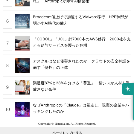
れ」 Anthropicが示すAI構築術
Broadcom値上げで加速するVMware移行 HPE幹部が
明かすAI時代の備え
「COBOL」「JCL」計7000本のAWS移行 2000社を支
える給与サービスを襲った危機
アスクルはなぜ侵害されたのか クラウドの安全神話を
崩す「例外」の正体
満足度87%と28%を分ける「尊重」 情シスが人材を手
放さない条件
なぜAnthropicの「Claude」は暴走し、現実の企業をハ
ッキングしたのか
Copyright © ITmedia Inc. All Rights Reserved.
ページトップに戻る