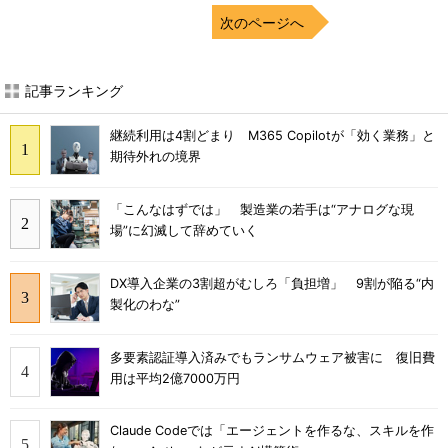
次のページへ
記事ランキング
継続利用は4割どまり M365 Copilotが「効く業務」と
期待外れの境界
「こんなはずでは」 製造業の若手は“アナログな現
場”に幻滅して辞めていく
DX導入企業の3割超がむしろ「負担増」 9割が陥る“内
製化のわな”
多要素認証導入済みでもランサムウェア被害に 復旧費
用は平均2億7000万円
Claude Codeでは「エージェントを作るな、スキルを作